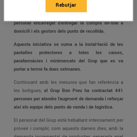
Rebutjar
seguretat entre els seus treballadors amb
5.000
pantalles facials per al personal de botiga així com el
personal encarregat d’entregar la compra on-line a
domicili i els gestors dels punts de recollida.
Aquesta iniciativa se suma a la instal•lació de les
pantalles protectores a totes les caixes,
parafarmàcies i minimercats del Grup que es va
portar a terme fa dues setmanes.
Continuant amb les mesures que fan referència a
les botigues,
el Grup Bon Preu ha contractat 441
persones per atendre l’augment de demanda i reforçar
així els equips dels punts de venda i de logística.
El personal del Grup està treballant intensament per
proveir i complir, com aquests darrers dies, amb la
demanda incremental de productes generada arrel