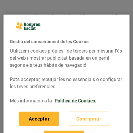
Els professionals dels supermercats
Bonpreu i Esclat, el personal que entrega
la compra on-line a domicili i els gestors
dels punts de recollida, comptaran amb
aquest nou equip de protecció individual
Gestió del consentiment de les Cookies
a partir d’aquest dijous.
Utilitzem cookies pròpies i de tercers per mesurar l’ús
Fins a la data s’han incorporat 441
del web i mostrar publicitat basada en un perfil
persones per reforçar i atendre la
segons els teus hàbits de navegació.
demanda tant de punt de venda com
logística.
Pots acceptar, rebutjar les no essencials o configurar
Els clients de Bonpreu- Esclat han donat
les teves preferències.
més de 45.698€ per a la recerca contra el
SARS-CoV-2 a través de l’arrodoniment
Més informació a la
Política de Cookies.
solidari.
Acceptar
Configurar
El Grup Bon Preu reforça les mesures de salut i