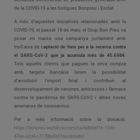
de la COVID-19 a les botigues Bonpreu i Esclat.
A més d’aquestes iniciatives relacionades amb la
COVID-19, el passat 18 de març el Grup Bon Preu va
posar en marxa una campanya juntament amb
IrsiCaixa de c
aptació de fons per a la recerca contra
el SARS-CoV-2 que ja acumula més de 45.698€
.
Tots aquells clients que paguen la seva compra
amb targeta bancària tenen la possibilitat
d’arrodonir l’import final i contribuir al
desenvolupament de vacunes, anticossos i fàrmacs
contra la pandèmia de SARS-CoV-2 i altres noves
amenaces de coronavirus.
Per a més informació sobre la donació:
https://bonpreu.worldcoo.com/ca/bdb6ef1e-10dc-
47ae-a2d4-c7178bd0d7da/donate/