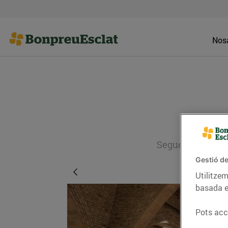
Nosa
Segueix l'actual
Gestió de
Utilitzem
basada e
Pots acce