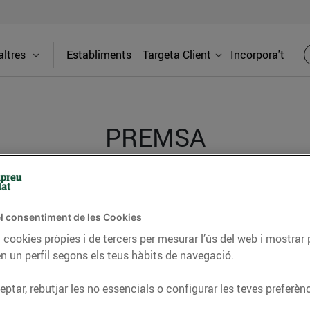
ltres
Establiments
Targeta Client
Incorpora't
PREMSA
itat dels supermercats Bonpreu i Esclat a través de la
l consentiment de les Cookies
 cookies pròpies i de tercers per mesurar l’ús del web i mostrar 
n un perfil segons els teus hàbits de navegació.
ptar, rebutjar les no essencials o configurar les teves preferènc