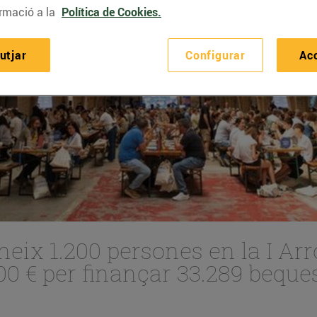
rmació a la
Política de Cookies.
utjar
Configurar
Ac
eix 1.200 persones en la I Arr
00 € per finançar 33.289 beque