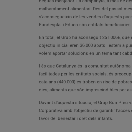
beques menjador. La companyia, a més de dest
malbaratament alimentari. Des del passat mes 
s’aconsegueixin de les vendes d’aquests pacs
Fundesplai i Educo són entitats beneficiaries
En total, el Grup ha aconseguit 251.006€, que 
objectiu inicial eren 36.000 àpats i estem a 
volem aportar solucions en un tema tant cabdal
I és que Catalunya és la comunitat autònoma o
facilitades per les entitats socials, és preoc
catalans (440.000) es troben en risc de pobre
dies, aliments que són imprescindibles per as
Davant d’aquesta situació, el Grup Bon Preu v
Corporativa amb l’objectiu de garantir l’accés 
favor del benestar i dret dels infants.