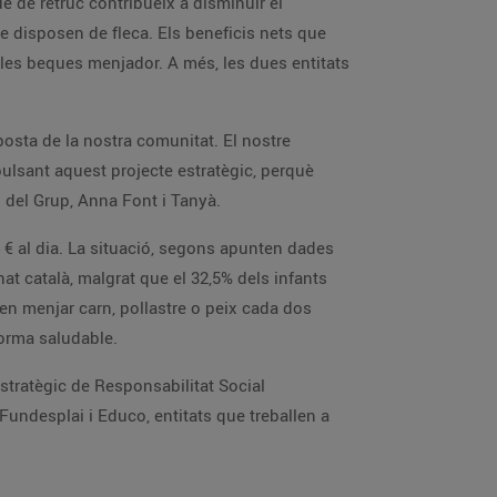
 de retruc contribueix a disminuir el
 disposen de fleca. Els beneficis nets que
les beques menjador. A més, les dues entitats
posta de la nostra comunitat. El nostre
ulsant aquest projecte estratègic, perquè
al del Grup, Anna Font i Tanyà.
 € al dia. La situació, segons apunten dades
at català, malgrat que el 32,5% dels infants
en menjar carn, pollastre o peix cada dos
forma saludable.
stratègic de Responsabilitat Social
 Fundesplai i Educo, entitats que treballen a