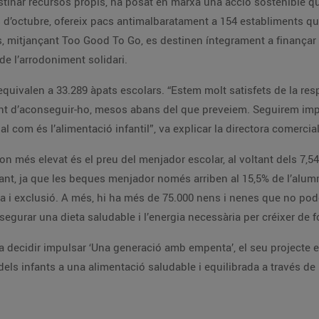
inar recursos propis, ha posat en marxa una acció sostenible que
d’octubre, ofereix pacs antimalbaratament a 154 establiments que
, mitjançant Too Good To Go, es destinen íntegrament a finançar 
 de l’arrodoniment solidari.
equivalen a 33.289 àpats escolars. “Estem molt satisfets de la res
punt d’aconseguir-ho, mesos abans del que preveiem. Seguirem imp
 com és l’alimentació infantil”, va explicar la directora comerci
n més elevat és el preu del menjador escolar, al voltant dels 7,54
upant, ja que les beques menjador només arriben al 15,5% de l’alumn
sa i exclusió. A més, hi ha més de 75.000 nens i nenes que no pod
segurar una dieta saludable i l’energia necessària per créixer de 
a decidir impulsar ‘Una generació amb empenta’, el seu projecte e
dels infants a una alimentació saludable i equilibrada a través de