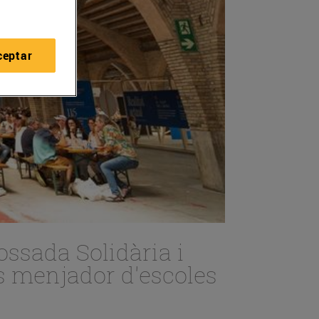
ceptar
ossada Solidària i
s menjador d'escoles