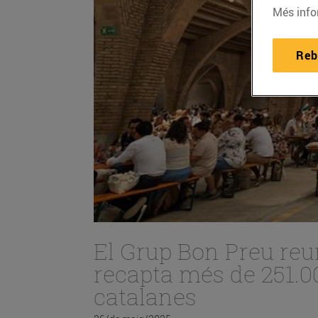
Més info
Reb
El Grup Bon Preu reun
recapta més de 251.0
catalanes