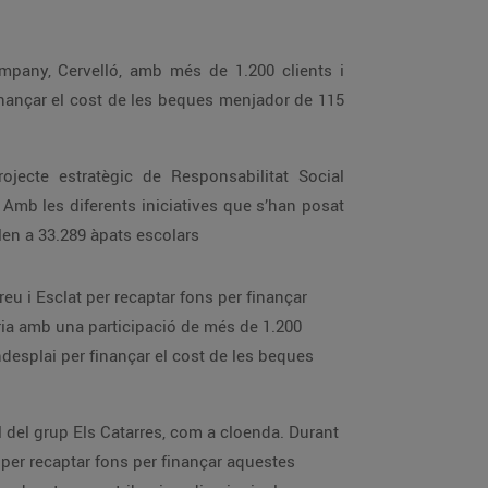
ampany, Cervelló, amb més de 1.200 clients i
finançar el cost de les beques menjador de 115
ecte estratègic de Responsabilitat Social
. Amb les diferents iniciatives que s’han posat
alen a 33.289 àpats escolars
eu i Esclat per recaptar fons per finançar
ria amb una participació de més de 1.200
undesplai per finançar el cost de les beques
l del grup Els Catarres, com a cloenda. Durant
y per recaptar fons per finançar aquestes