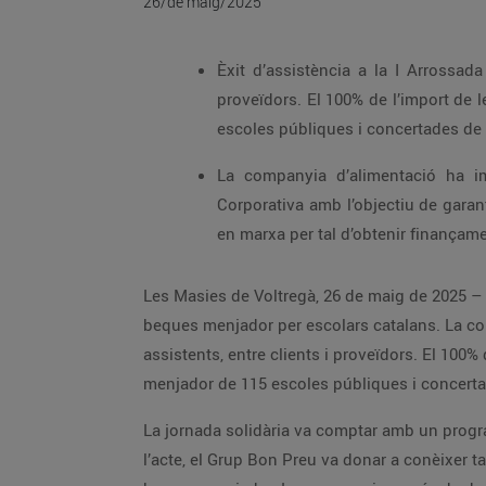
26/de maig/2025
Èxit d’assistència a la I Arrossad
proveïdors. El 100% de l’import de 
escoles públiques i concertades d
La companyia d’alimentació ha im
Corporativa amb l’objectiu de garant
en marxa per tal d’obtenir finançame
Les Masies de Voltregà, 26 de maig de 2025 – È
beques menjador per escolars catalans. La com
assistents, entre clients i proveïdors. El 100%
menjador de 115 escoles públiques i concert
La jornada solidària va comptar amb un program
l’acte, el Grup Bon Preu va donar a conèixer ta