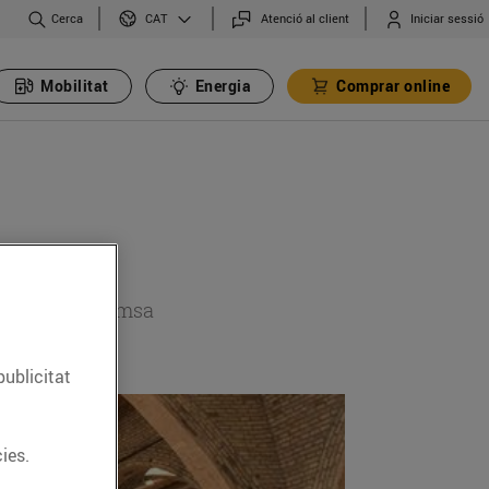
Cerca
Atenció al client
Iniciar sessió
CAT
Mobilitat
Energia
Comprar online
 secció de premsa
publicitat
ies.