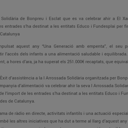
a Solidària de Bonpreu i Esclat que es va celebrar ahir a El X
les entrades s’ha destinat a les entitats Educo i Fundesplai per 
e Catalunya
pulsat aquest any “Una Generació amb empenta”, el seu proj
ir l’accés dels infants a una alimentació saludable i equilibrada
nt, a hores d’ara, ja ha superat els 251.000€ recaptats, que equiv
xit d’assistència a la I Arrossada Solidària organitzada per Bonpr
panyia d’alimentació va celebrar ahir la seva I Arrossada Solida
 de l’import de les entrades s’ha destinat a les entitats Educo i F
ades de Catalunya.
a de ràdio en directe, activitats infantils i una actuació especia
mbé les altres iniciatives que ha dut a terme al llarg d’aquest an