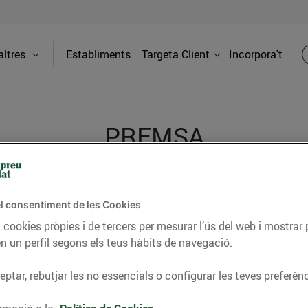
ltres
Establiments
Targeta Client
Incorpora't
PREMSA
itat dels supermercats Bonpreu i Esclat a través de la
l consentiment de les Cookies
 cookies pròpies i de tercers per mesurar l’ús del web i mostrar 
n un perfil segons els teus hàbits de navegació.
ptar, rebutjar les no essencials o configurar les teves preferènc