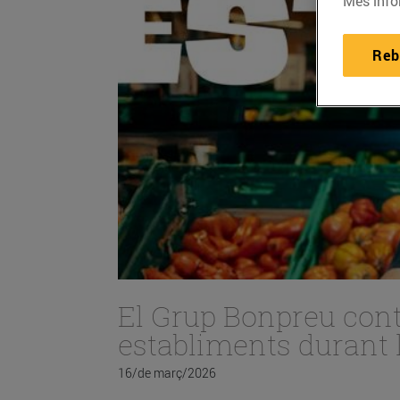
Més info
Reb
El Grup Bonpreu contr
establiments durant 
16/de març/2026