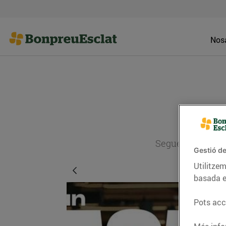
Nosa
Segueix l'actual
Gestió de
Utilitzem
basada e
Pots acce