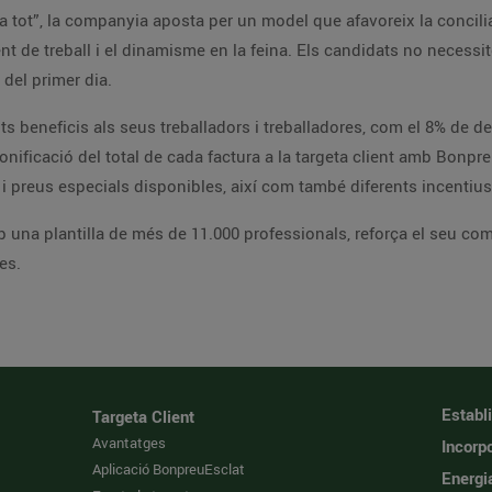
 a tot”, la companyia aposta per un model que afavoreix la concili
nt de treball i el dinamisme en la feina. Els candidats no necessi
el primer dia.
ts beneficis als seus treballadors i treballadores, com el 8% de 
ificació del total de cada factura a la targeta client amb Bonpreu
preus especials disponibles, així com també diferents incentius, 
na plantilla de més de 11.000 professionals, reforça el seu comp
ves.
Establ
Targeta Client
Avantatges
Incorpo
Aplicació BonpreuEsclat
Energi