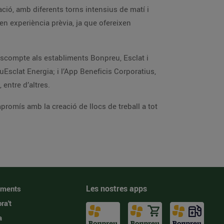
ació, amb diferents torns intensius de matí i
ten experiència prèvia, ja que ofereixen
descompte als establiments Bonpreu, Esclat i
Esclat Energia; i l’App Beneficis Corporatius,
entre d’altres.
romís amb la creació de llocs de treball a tot
Les nostres apps
iments
ra't
a