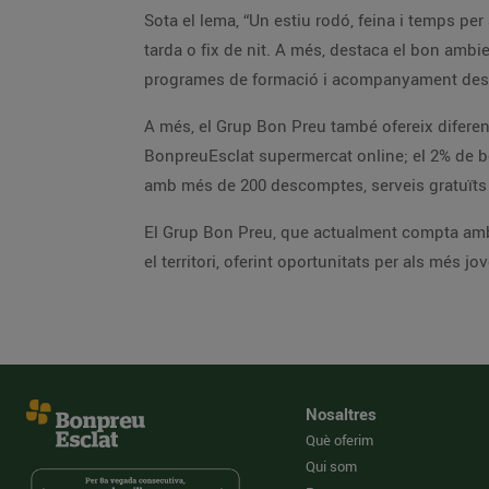
Sota el lema, “Un estiu rodó, feina i temps per
tarda o fix de nit. A més, destaca el bon ambie
programes de formació i acompanyament des d
A més, el Grup Bon Preu també ofereix diferen
BonpreuEsclat supermercat online; el 2% de bon
amb més de 200 descomptes, serveis gratuïts i 
El Grup Bon Preu, que actualment compta amb u
el territori, oferint oportunitats per als més jo
Nosaltres
Què oferim
Qui som