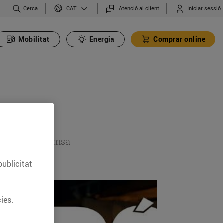
Cerca
Atenció al client
Iniciar sessió
CAT
Mobilitat
Energia
Comprar online
 secció de premsa
publicitat
ies.