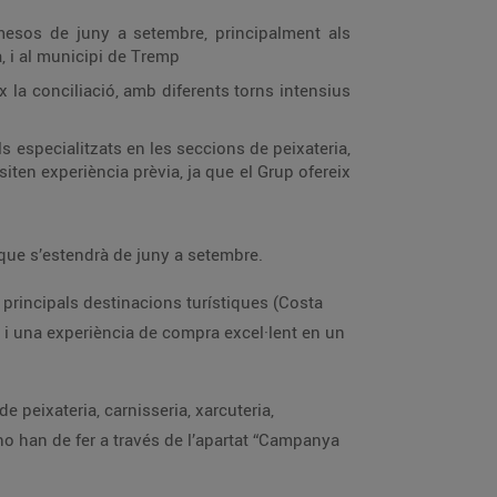
mesos de juny a setembre, principalment als
, i al municipi de Tremp
 la conciliació, amb diferents torns intensius
s especialitzats en les seccions de peixateria,
siten experiència prèvia, ja que el Grup ofereix
 que s’estendrà de juny a setembre.
 principals destinacions turístiques (Costa
a i una experiència de compra excel·lent en un
e peixateria, carnisseria, xarcuteria,
 ho han de fer a través de l’apartat “Campanya