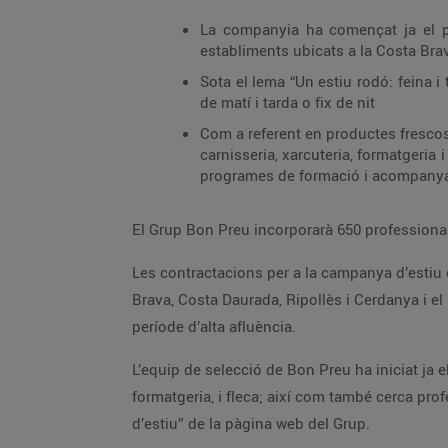
La companyia ha començat ja el pr
establiments ubicats a la Costa Brav
Sota el lema “Un estiu rodó: feina i
de matí i tarda o fix de nit
Com a referent en productes frescos 
carnisseria, xarcuteria, formatgeria 
programes de formació i acompanya
El Grup Bon Preu incorporarà 650 professional
Les contractacions per a la campanya d’estiu e
Brava, Costa Daurada, Ripollès i Cerdanya i e
període d’alta afluència.
L’equip de selecció de Bon Preu ha iniciat ja e
formatgeria, i fleca; així com també cerca pro
d’estiu” de la pàgina web del Grup.