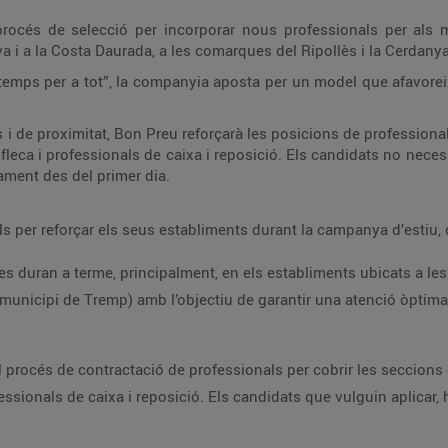
océs de selecció per incorporar nous professionals per als 
a i a la Costa Daurada, a les comarques del Ripollès i la Cerdanya
 temps per a tot”, la companyia aposta per un model que afavoreix
i de proximitat, Bon Preu reforçarà les posicions de professional
i fleca i professionals de caixa i reposició. Els candidats no neces
ment des del primer dia.
s per reforçar els seus establiments durant la campanya d’estiu,
s duran a terme, principalment, en els establiments ubicats a les
l municipi de Tremp) amb l’objectiu de garantir una atenció òptim
l procés de contractació de professionals per cobrir les seccions d
fessionals de caixa i reposició. Els candidats que vulguin aplicar,