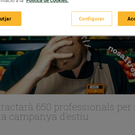
rmació a la
Política de Cookies.
utjar
Configurar
Ac
actarà 650 professionals per 
la campanya d’estiu