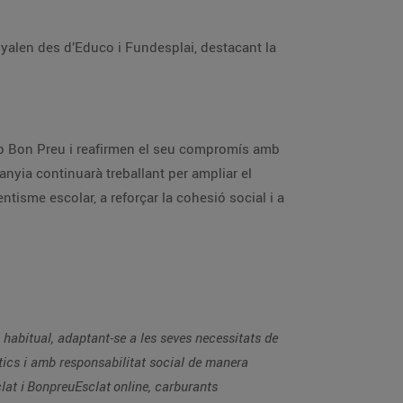
nyalen des d’Educo i Fundesplai, destacant la
up Bon Preu i reafirmen el seu compromís amb
panyia continuarà treballant per ampliar el
sentisme escolar, a reforçar la cohesió social i a
habitual, adaptant-se a les seves necessitats de
ètics i amb responsabilitat social de manera
sclat i BonpreuEsclat online, carburants