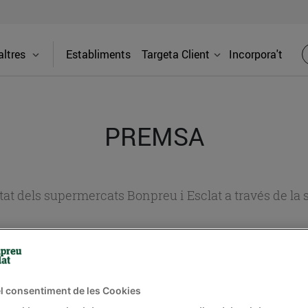
ltres
Establiments
Targeta Client
Incorpora't
PREMSA
itat dels supermercats Bonpreu i Esclat a través de la
l consentiment de les Cookies