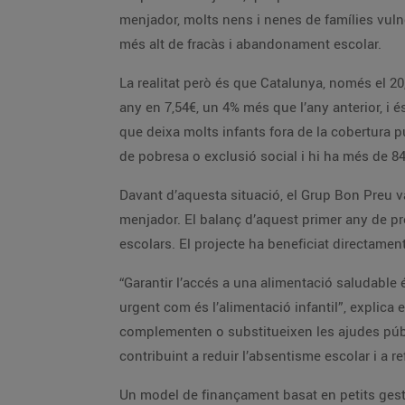
menjador, molts nens i nenes de famílies vulne
més alt de fracàs i abandonament escolar.
La realitat però és que Catalunya, només el 2
any en 7,54€, un 4% més que l’any anterior, i é
que deixa molts infants fora de la cobertura p
de pobresa o exclusió social i hi ha més de 8
Davant d’aquesta situació, el Grup Bon Preu v
menjador. El balanç d’aquest primer any de prog
escolars. El projecte ha beneficiat directament
“Garantir l’accés a una alimentació saludable 
urgent com és l’alimentació infantil”, explic
complementen o substitueixen les ajudes públiq
contribuint a reduir l’absentisme escolar i a re
Un model de finançament basat en petits ge