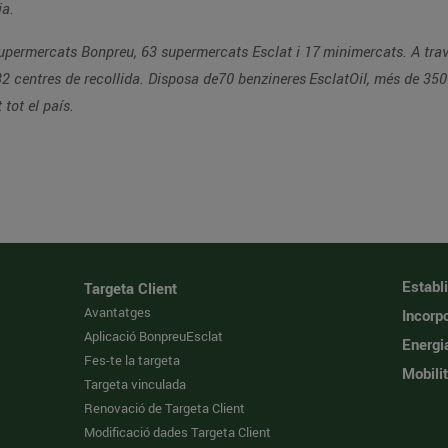
gia.
ermercats Bonpreu, 63 supermercats Esclat i 17 minimercats. A trav
32 centres de recollida. Disposa de70 benzineres EsclatOil, més de 350 
t tot el país.
Establ
Targeta Client
Avantatges
Incorpo
Aplicació BonpreuEsclat
Energi
Fes-te la targeta
Mobilit
Targeta vinculada
Renovació de Targeta Client
Modificació dades Targeta Client