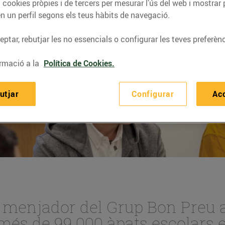
 cookies pròpies i de tercers per mesurar l’ús del web i mostrar 
n un perfil segons els teus hàbits de navegació.
ptar, rebutjar les no essencials o configurar les teves preferènc
rmació a la
Política de Cookies.
utjar
Configurar
Ac
s menjador del Grup Bon Preu
 més de 99.000 àpats escolars