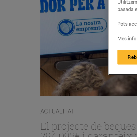
Utilitzem
basada e
Pots acce
Més info
Reb
ACTUALITAT
El projecte de beque
294.093€ i garanteix