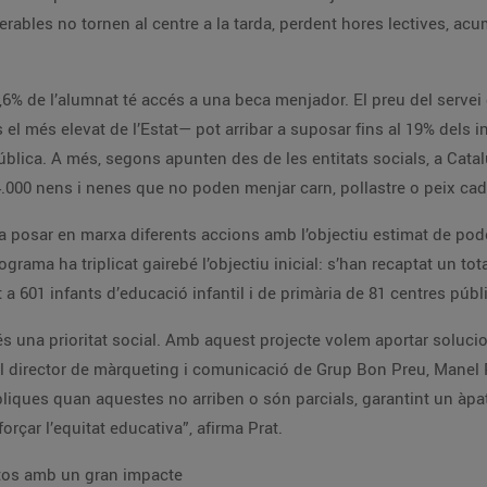
rables no tornen al centre a la tarda, perdent hores lectives, acu
0,6% de l’alumnat té accés a una beca menjador. El preu del serve
s el més elevat de l’Estat— pot arribar a suposar fins al 19% dels 
ública. A més, segons apunten des de les entitats socials, a Catal
4.000 nens i nenes que no poden menjar carn, pollastre o peix ca
a posar en marxa diferents accions amb l’objectiu estimat de pod
rama ha triplicat gairebé l’objectiu inicial: s’han recaptat un tot
 a 601 infants d’educació infantil i de primària de 81 centres púb
és una prioritat social. Amb aquest projecte volem aportar soluci
a el director de màrqueting i comunicació de Grup Bon Preu, Mane
ues quan aquestes no arriben o són parcials, garantint un àpat co
forçar l’equitat educativa”, afirma Prat.
stos amb un gran impacte