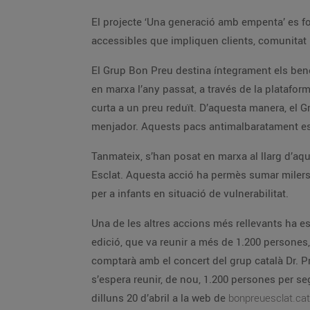
El projecte ‘Una generació amb empenta’ es f
accessibles que impliquen clients, comunitat 
El Grup Bon Preu destina íntegrament els ben
en marxa l’any passat, a través de la plataf
curta a un preu reduït. D’aquesta manera, el 
menjador. Aquests pacs antimalbaratament es
Tanmateix, s’han posat en marxa al llarg d’aqu
Esclat. Aquesta acció ha permès sumar milers 
per a infants en situació de vulnerabilitat.
Una de les altres accions més rellevants ha est
edició, que va reunir a més de 1.200 persones, 
comptarà amb el concert del grup català Dr. Pra
s’espera reunir, de nou, 1.200 persones per se
dilluns 20 d’abril a la web de
bonpreuesclat.cat