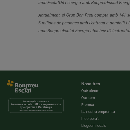
amb EsclatOil i energia amb BonpreuEsclat Ener
Actualment, el Grup Bon Preu compta amb 141 sup
6 milions de persones amb l’entrega a domicili i 
amb BonpreuEsclat Energia abasteix d’electricita
Nosaltres
Què oferim
Qui som
Premsa
La nostra empremta
Incorpora't
Lloguem locals