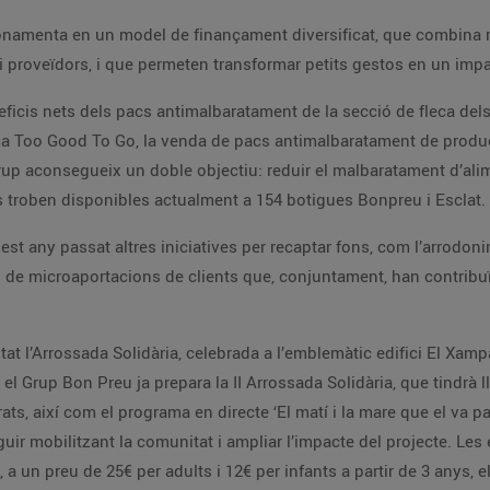
onamenta en un model de finançament diversificat, que combina r
i proveïdors, i que permeten transformar petits gestos en un impa
eficis nets dels pacs antimalbaratament de la secció de fleca de
orma Too Good To Go, la venda de pacs antimalbaratament de produ
Grup aconsegueix un doble objectiu: reduir el malbaratament d’ali
 troben disponibles actualment a 154 botigues Bonpreu i Esclat.
est any passat altres iniciatives per recaptar fons, com l’arrodon
de microaportacions de clients que, conjuntament, han contribuït
at l’Arrossada Solidària, celebrada a l’emblemàtic edifici El Xamp
el Grup Bon Preu ja prepara la II Arrossada Solidària, que tindrà ll
ts, així com el programa en directe ‘El matí i la mare que el va pa
guir mobilitzant la comunitat i ampliar l’impacte del projecte. Le
, a un preu de 25€ per adults i 12€ per infants a partir de 3 anys, 