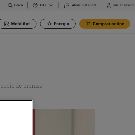
Cerca
Atenció al client
Iniciar sessió
CAT
Mobilitat
Energia
Comprar online
 secció de premsa