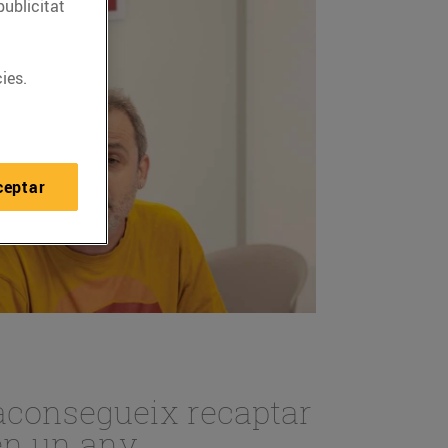
publicitat
ies.
ceptar
 aconsegueix recaptar
 en un any