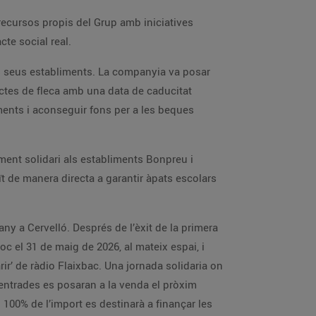
ecursos propis del Grup amb iniciatives
cte social real.
ls seus establiments. La companyia va posar
ctes de fleca amb una data de caducitat
ments i aconseguir fons per a les beques
iment solidari als establiments Bonpreu i
 de manera directa a garantir àpats escolars
any a Cervelló. Després de l’èxit de la primera
oc el 31 de maig de 2026, al mateix espai, i
rir’ de ràdio Flaixbac. Una jornada solidaria on
s entrades es posaran a la venda el pròxim
el 100% de l’import es destinarà a finançar les