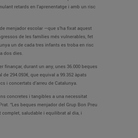
mulant retards en l’aprenentatge i amb un risc
i de menjador escolar —que s’ha fixat aquest
ingressos de les famílies més vulnerables, fet
unya un de cada tres infants es troba en risc
da dos dies.
er finançar, durant un any, unes 36.000 beques
al de 294.093€, que equival a 99.352 àpats
lics i concertats d’arreu de Catalunya.
ons concretes i tangibles a una necessitat
l Prat. “Les beques menjador del Grup Bon Preu
mplet, saludable i equilibrat al dia, i