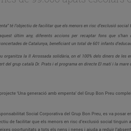
ta” té l’objectiu de facilitar que els menors en risc d’exclusió social
uest últim any, diferents accions per recaptar fons que s’han de
concertades de Catalunya, beneficiant un total de 601 infants d’educac
u organitza la II Arrossada solidària, on el 100% dels diners de les 
 del grup català Dr. Prats i el programa en directe El matí i la mare q
El projecte ‘Una generació amb empenta’ del Grup Bon Preu comple
esponsabilitat Social Corporativa del Grup Bon Preu, es va posar 
ctiu de facilitar que els menors en risc d’exclusió social tinguin
eixes oportunitats a tots els nens i nenes i ajuda a reduir l’absen