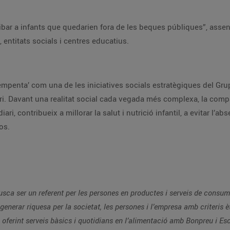
ibar a infants que quedarien fora de les beques públiques”, asse
entitats socials i centres educatius.
empenta’ com una de les iniciatives socials estratègiques del Gr
rritori. Davant una realitat social cada vegada més complexa, la com
ari, contribueix a millorar la salut i nutrició infantil, a evitar l’ab
sos.
ca ser un referent per les persones en productes i serveis de consum 
generar riquesa per la societat, les persones i l’empresa amb criteris 
nts oferint serveis bàsics i quotidians en l’alimentació amb Bonpreu i E