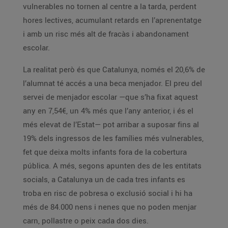
vulnerables no tornen al centre a la tarda, perdent
hores lectives, acumulant retards en l’aprenentatge
i amb un risc més alt de fracàs i abandonament
escolar.
La realitat però és que Catalunya, només el 20,6% de
l’alumnat té accés a una beca menjador. El preu del
servei de menjador escolar —que s’ha fixat aquest
any en 7,54€, un 4% més que l’any anterior, i és el
més elevat de l’Estat— pot arribar a suposar fins al
19% dels ingressos de les famílies més vulnerables,
fet que deixa molts infants fora de la cobertura
pública. A més, segons apunten des de les entitats
socials, a Catalunya un de cada tres infants es
troba en risc de pobresa o exclusió social i hi ha
més de 84.000 nens i nenes que no poden menjar
carn, pollastre o peix cada dos dies.