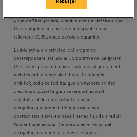
Rebutjar
Les Masies de Voltregà, 14 d’abril de 2026 - El
projecte ‘Una generació amb empenta’ del Grup Bon
Preu compleix un any amb un impacte social
rellevant: 99.352 àpats escolars garantits.
La iniciativa, eix principal del programa
de Responsabilitat Social Corporativa del Grup Bon
Preu, es va posar en marxa l’any passat, juntament
amb les entitats socials Educo i Fundesplai,
amb l’objectiu de facilitar que els menors en risc
d’exclusió social tinguin assegurat un àpat
saludable al dia i fomentar l’espai del
menjador, que permet oferir les mateixes
oportunitats a tots els nens i nenes i ajuda a reduir
l’absentisme escolar. Sense accés a l’espai del
menjador, molts nens i nenes de famílies