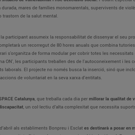
ga durada, mares de famílies monomarentals, supervivents de viol
trastorn de la salut mental.
 la participant assumeix la responsabilitat de dissenyar el seu prop
ompletarà un recorregut de 80 hores anuals que combina tutories
rari s'organitza de forma modular per cobrir totes les necessitats
t Feina ON', les participants treballen des de l'autoconeixement i le
ets laborals. El projecte no només busca la inserció, sinó que inc
accions de voluntariat en la seva xarxa d'entitats.
SPACE Catalunya
, que treballa cada dia per
millorar la qualitat de
discapacitat
, un col·lectiu d’alta complexitat que necessita suports 
d’abril als establiments Bonpreu i Esclat
es destinarà a posar en 