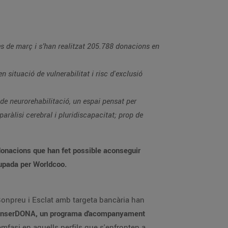
es de març i s’han realitzat 205.788 donacions en
situació de vulnerabilitat i risc d'exclusió
de neurorehabilitació, un espai pensat per
aràlisi cerebral i pluridiscapacitat; prop de
onacions que han fet possible aconseguir
lupada per Worldcoo.
 Bonpreu i Esclat amb targeta bancària han
e InserDONA, un programa d'acompanyament
mfasi en aquells perfils que s'enfronten a