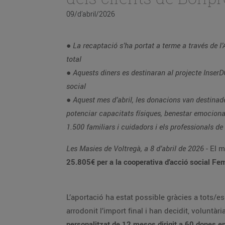
09/d’abril/2026
● La recaptació s’ha portat a terme a través de 
total
● Aquests diners es destinaran al projecte InserD
social
● Aquest mes d’abril, les donacions van destinad
potenciar capacitats físiques, benestar emocional
1.500 familiars i cuidadors i els professionals de
Les Masies de Voltregà, a 8 d’abril de 2026
- El m
25.805€ per a la cooperativa d’acció social Fe
L’aportació ha estat possible gràcies a tots/
arrodonit l’import final i han decidit, voluntà
personalitzat de 12 mesos dirigit a 60 dones en s