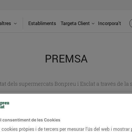
ltres
Establiments
Targeta Client
Incorpora't
PREMSA
itat dels supermercats Bonpreu i Esclat a través de la
l consentiment de les Cookies
 cookies pròpies i de tercers per mesurar l’ús del web i mostrar 