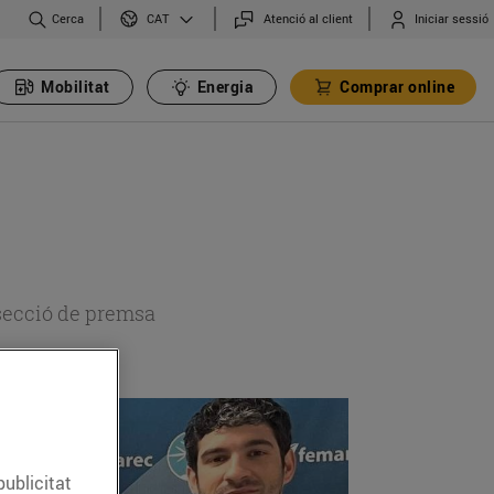
Cerca
Atenció al client
Iniciar sessió
CAT
Mobilitat
Energia
Comprar online
 secció de premsa
publicitat