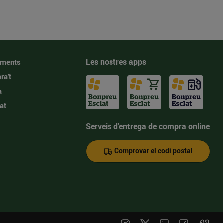
Les nostres apps
iments
ra't
a
at
Serveis d'entrega de compra online
Comprovar el codi postal