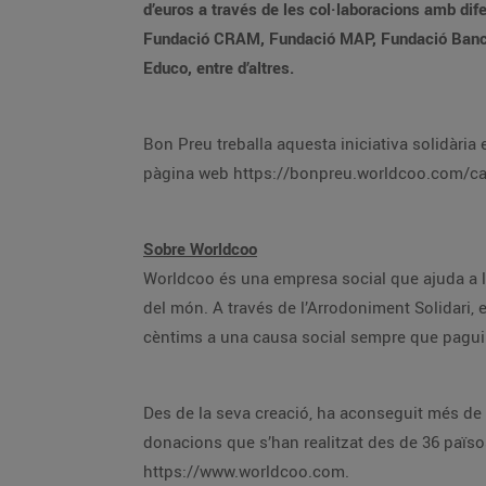
d’euros a través de les col·laboracions amb di
Fundació CRAM, Fundació MAP, Fundació Banc de
Educo, entre d’altres.
Bon Preu treballa aquesta iniciativa solidàri
pàgina web https://bonpreu.worldcoo.com/ca/ 
Sobre Worldcoo
Worldcoo és una empresa social que ajuda a l
del món. A través de l’Arrodoniment Solidari, e
cèntims a una causa social sempre que pagui
Des de la seva creació, ha aconseguit més de 
donacions que s’han realitzat des de 36 païs
https://www.worldcoo.com.