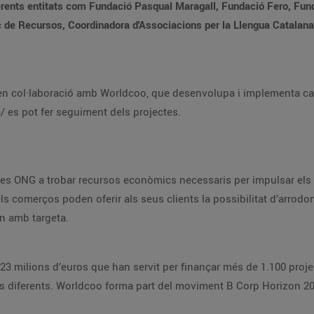
ferents entitats com Fundació Pasqual Maragall, Fundació Fero, Fun
 Recursos, Coordinadora d'Associacions per la Llengua Catalana,
a en col·laboració amb Worldcoo, que desenvolupa i implementa can
es pot fer seguiment dels projectes.
es ONG a trobar recursos econòmics necessaris per impulsar els s
ls comerços poden oferir als seus clients la possibilitat d’arrodon
n amb targeta.
23 milions d’euros que han servit per finançar més de 1.100 proje
os diferents. Worldcoo forma part del moviment B Corp Horizon 2