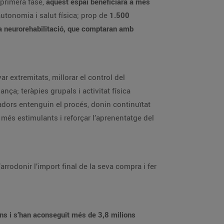
 primera fase,
aquest espai beneficiarà a més
autonomia i salut física; prop de
1.500
la neurorehabilitació, que comptaran amb
r extremitats, millorar el control del
ça; teràpies grupals i activitat física
dadors entenguin el procés, donin continuïtat
 més estimulants i reforçar l’aprenentatge del
rrodonir l’import final de la seva compra i fer
ons i s’han aconseguit més de 3,8 milions