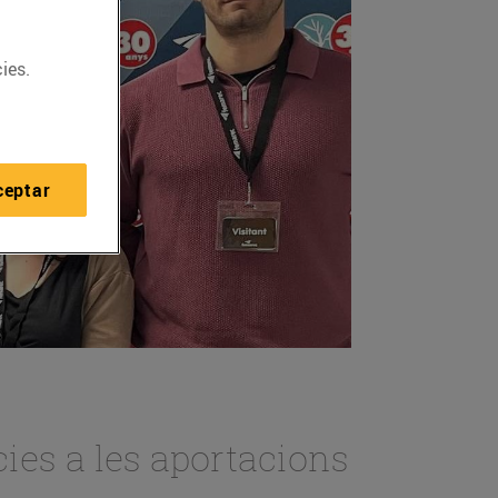
ies.
ceptar
ies a les aportacions