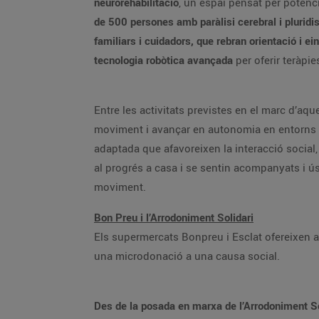
neurorehabilitació
, un espai pensat per potenci
de 500 persones amb paràlisi cerebral i pluridi
familiars i cuidadors, que rebran orientació i ei
tecnologia robòtica avançada
per oferir teràpie
Entre les activitats previstes en el marc d’aqu
moviment i avançar en autonomia en entorns seg
adaptada que afavoreixen la interacció social,
al progrés a casa i se sentin acompanyats i ús
moviment.
Bon Preu i l’Arrodoniment Solidari
Els supermercats Bonpreu i Esclat ofereixen a t
una microdonació a una causa social.
Des de la posada en marxa de l’Arrodoniment Sol