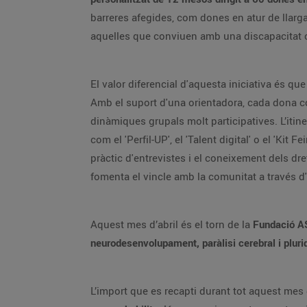
barreres afegides, com dones en atur de llar
aquelles que conviuen amb una discapacitat o 
El valor diferencial d'aquesta iniciativa és que
Amb el suport d'una orientadora, cada dona c
dinàmiques grupals molt participatives. L’itine
com el 'Perfil-UP', el 'Talent digital' o el 'Ki
pràctic d'entrevistes i el coneixement dels dr
fomenta el vincle amb la comunitat a través d'
Aquest mes d’abril és el torn de la
Fundació A
neurodesenvolupament, paràlisi cerebral i pluri
L’import que es recapti durant tot aquest mes 