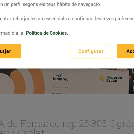
n un perfil segons els teus hàbits de navegació.
ptar, rebutjar les no essencials o configurar les teves preferènc
rmació a la
Política de Cookies.
utjar
Configurar
Ac
A de Femarec rep 25.805 € gràc
eu i Esclat