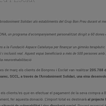
l’Arrodoniment Solidari als establiments del Grup Bon Preu durant el m
ONA, un programa d'acompanyament personalitzat dirigit a 60 dones en 
es a la Fundació Aspace Catalunya per finançar un gimnàs terapèutic 
 i inclusió real. Aquest espai beneficiarà a més de 500 persones amb p
 la neurorehabilitació
es de març els clients de Bonpreu i Esclat van realitzar
205.788 d
marec, SCCL, a través de l’Arrodoniment Solidari, una eina desenvo
es els clients/es que en efectuar el pagament de la seva compra a
riament, fer aquesta donació. L’import total es destinarà
al project
ituació de vulnerabilitat i risc d'exclusió social.
Posant especial è