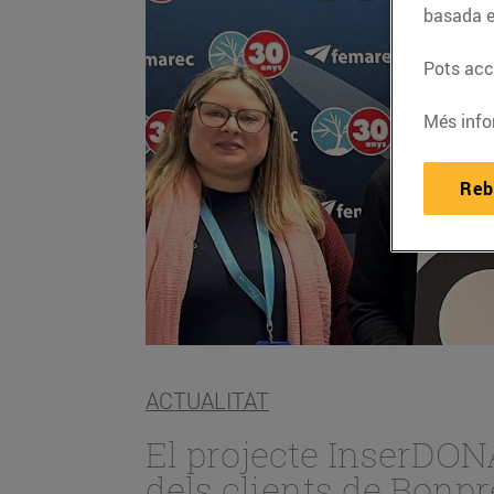
basada e
Pots acce
Més info
Reb
ACTUALITAT
El projecte InserDON
dels clients de Bonpr