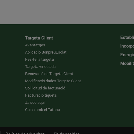
Establ
Targeta Client
Avantatges
Incorpo
Aplicació BonpreuEsclat
Energi
Fes-te la targeta
Mobilit
Targeta vinculada
Renovació de Targeta Client
Modificació dades Targeta Client
Sol·licitud de facturació
Facturació tiquets
Ja soc aquí
Cuina amb el Tatano