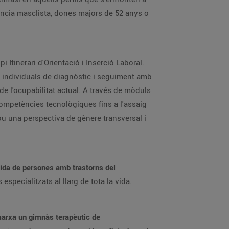
ència masclista, dones majors de 52 anys o
i Itinerari d'Orientació i Inserció Laboral.
 individuals de diagnòstic i seguiment amb
 de l'ocupabilitat actual. A través de mòduls
s competències tecnològiques fins a l'assaig
lou una perspectiva de gènere transversal i
 vida de persones amb trastorns del
especialitzats al llarg de tota la vida.
marxa un gimnàs terapèutic de