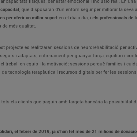
ar capacitats físiques, benestar emocional i inclusió real. En una
scapacitat
, que disposaran d’un entorn segur per millorar la seva 
nes per oferir un millor suport
en el dia a dia, i
els professionals de 
s de més qualitat.
est projecte es realitzaran sessions de neurorehabilitació per activa
urs i adaptats; entrenament per guanyar força, equilibri i confian
 el treball en equip i la motivació; sessions perquè famílies i cui
 de tecnologia terapèutica i recursos digitals per fer les sessions
ots els clients que paguin amb targeta bancària la possibilitat d’a
idari, el febrer de 2019, ja s’han fet més de 21 milions de donaci