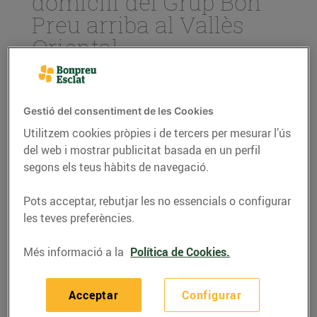
domicili del Grup Bon
Preu arriba al Vallès
Oriental
30/d’abril/2019
Gestió del consentiment de les Cookies
Des d’avui el servei d’entrega a domicili
de la compra online ja està disponible als
Utilitzem cookies pròpies i de tercers per mesurar l’ús
municipis de Granollers, Les Franqueses
del web i mostrar publicitat basada en un perfil
del Vallès i Canovelles
segons els teus hàbits de navegació.
El Grup Bon Preu segueix avançant en el
desplegament de l’entrega domicili al
Pots acceptar, rebutjar les no essencials o configurar
territori català i el servei al Vallès Oriental
les teves preferències.
es suma al que ja s’està oferint a Osona
Més informació a la
Política de Cookies.
El
supermercat online BonpreuEsclat
comença el
servei d’entrega a domicili al Vallès Oriental. El Grup
Acceptar
Configurar
Bon Preu contínua avançant amb la implementació