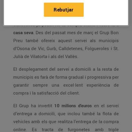
del servei d’entrega a domicili i seguint amb la seva
visió de cobrir la majoria del territori català,
els
Rebutjar
clients de Granollers, Les Franqueses del Vallès i
Canovelles ja poden fer la compra online i rebre-la a
casa seva
. Des del passat mes de març el Grup Bon
Preu també ofereix aquest servei als municipis
d’Osona de Vic, Gurb, Calldetenes, Folgueroles i St.
Julià de Vilatorta i als del Vallès.
El desplegament del servei a domicili a la resta de
municipis es farà de forma gradual i progressiva per
garantir sempre una excel·lent experiència de
compra i la satisfacció del client.
El Grup ha invertit
10 milions d’euros
en el servei
d’entrega a domicili, que inclou també la flota de
vehicles amb els que realitza l’entrega de la compra
online. Es tracta de furgonetes amb triple