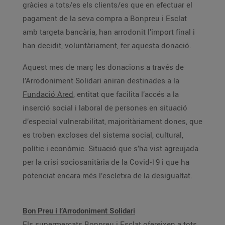
gràcies a tots/es els clients/es que en efectuar el
pagament de la seva compra a Bonpreu i Esclat
amb targeta bancària, han arrodonit l’import final i
han decidit, voluntàriament, fer aquesta donació.
Aquest mes de març les donacions a través de
l’Arrodoniment Solidari aniran destinades a la
Fundació Ared
, entitat que facilita l’accés a la
inserció social i laboral de persones en situació
d’especial vulnerabilitat, majoritàriament dones, que
es troben excloses del sistema social, cultural,
polític i econòmic. Situació que s’ha vist agreujada
per la crisi sociosanitària de la Covid-19 i que ha
potenciat encara més l’escletxa de la desigualtat.
Bon Preu i l’Arrodoniment Solidari
Els supermercats Bonpreu i Esclat ofereixen a tots