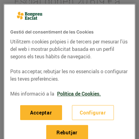
Esclat donen 20.619 € a
La Fundació Kālida
11/de març/2021
Gestió del consentiment de les Cookies
La recaptació s’ha portat a terme a través
Utilitzem cookies pròpies i de tercers per mesurar l’ús
de l’Arrodoniment Solidari als
del web i mostrar publicitat basada en un perfil
establiments del Grup Bon Preu i s’han
segons els teus hàbits de navegació.
realitzat
117.520
donacions.
L’import va destinat al seu programa de
Pots acceptar, rebutjar les no essencials o configurar
suport psicosocial integral, gratuït i obert
les teves preferències.
a totes les persones amb càncer, els seus
familiars i cuidadors.
Més informació a la
Política de Cookies.
Des de febrer de 2019, Bon Preu ha
col·laborat amb més de 25 associacions i
ha recaptat més d’1,5 milions d’euros a
Acceptar
Configurar
través d’aquesta iniciativa solidària.
Rebutjar