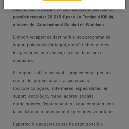
Aquest passat mes de febrer,
els clients de Bonpreu
i Esclat van realitzar 117.520 donacions que han fet
possible recaptar 20.619 € per a La Fundació Kālida,
a través de l’Arrodoniment Solidari de Worldcoo.
L’import recaptat es destinarà al seu programa de
suport psicosocial integral, gratuït i obert a totes
les persones amb càncer, els seus familiars i
cuidadors.
El suport està dissenyat i implementat per un
equip de professionals assistencials
(psicooncòlogues, infermeres especialistes en
suport oncològic, treballadores socials,
nutricionistes, fisioterapeutes...) que compten amb
la col·laboració permanent de persones voluntàries.
L’aportació a aquesta causa ha estat possible