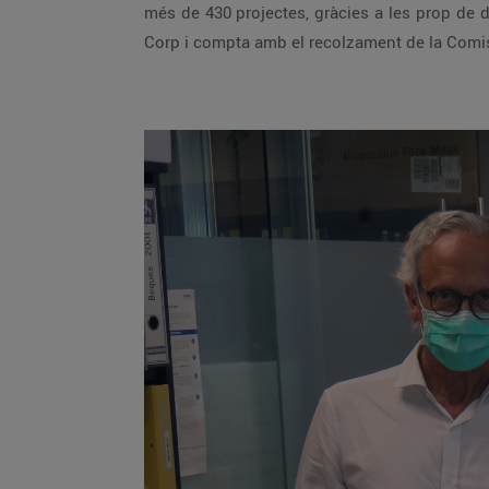
més de 430 projectes, gràcies a les prop de deu milions de donacions que s’han realitzat des de 35 països diferents. Worldcoo forma part del moviment B