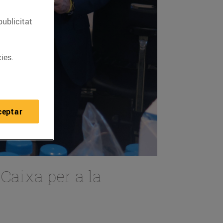
publicitat
ies.
ceptar
iCaixa per a la