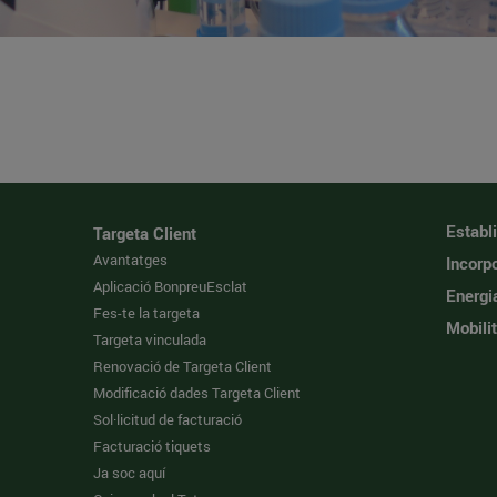
Establ
Targeta Client
Avantatges
Incorpo
Aplicació BonpreuEsclat
Energi
Fes-te la targeta
Mobilit
Targeta vinculada
Renovació de Targeta Client
Modificació dades Targeta Client
Sol·licitud de facturació
Facturació tiquets
Ja soc aquí