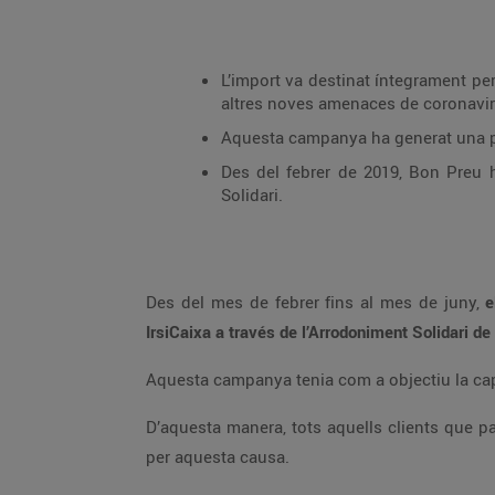
L’import va destinat íntegrament per a IrsiCaixa amb l’objectiu de desenvolupar
altres noves amenaces de coronavir
Des del febrer de 2019, Bon Preu ha col·laborat amb més de 14 associacions
Solidari.
Des del mes de febrer fins al mes de juny,
el
IrsiCaixa a través de l’Arrodoniment Solidari
Aques
D’aquesta manera, tots aquells clients que paguessin la seva compra amb targeta bancària tenien la possibilitat d’arrodonir l’import final i fer una donació
per aquesta causa.