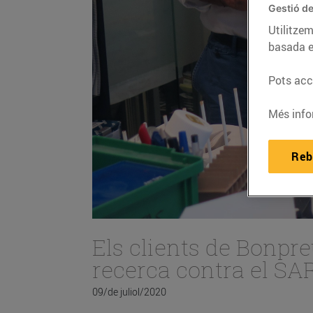
Gestió de
Utilitzem
basada e
Pots acce
Més info
Reb
Els clients de Bonpre
recerca contra el S
09/de juliol/2020