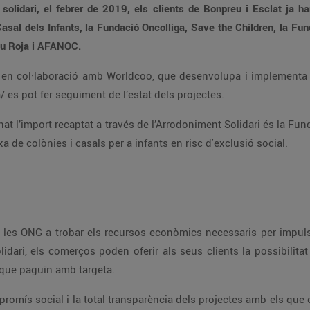
’1 milió d’euros a través de les
us, Creu Roja i AFANOC.
m/ca/ es pot fer seguiment de l’estat dels projectes.
Aquest mes de juliol, l’entitat 
que fomenta la posada en marxa de colònies i casals per a infants en risc d'exclusió social.
pre que paguin amb targeta.