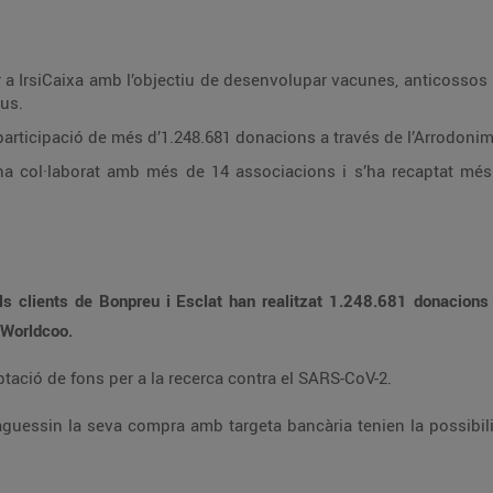
 vacunes, anticossos i fàrmacs contra la pandèmia de SARS-CoV-2 i
us.
Aquesta campanya ha generat una participació de més d’1.248.681 donacions a travé
 i s’ha recaptat més d’1 milió d’euros a través de l’Arrodoniment
s clients de Bonpreu i Esclat han realitzat 1.248.681 donacions que han fet possible recaptar 235.971€ per a
 de Worldcoo.
ta campanya tenia com a objectiu la captació de fons per a la recerca contra el SARS-CoV-2.