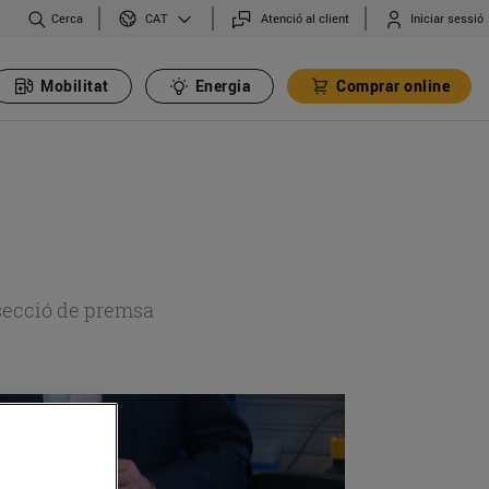
Cerca
Atenció al client
Iniciar sessió
CAT
Mobilitat
Energia
Comprar online
 secció de premsa