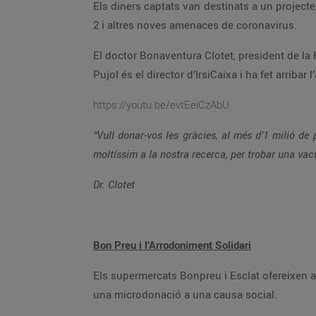
Els diners captats van destinats a un projecte, iniciat a principis de febrer, per desenvolupar vacunes, anticossos i fàrmacs contra la pandèmia de SARS-CoV-
2 i altres noves amenaces de coronavirus.
El doctor Bonaventura Clotet, president de la Fundació Lluita contra la Sida i cap del Servei de Malalties Infeccioses de l’Hospital Universitari Germans Trias i
https://youtu.be/evtEeiCzAbU
“Vull donar-vos les gràcies, al més d’1 milió de persones, que solidàriament, heu volgut arrodonir la vostra compra a Bonpreu i E
Dr. Clotet
Bon Preu i l’Arrodoniment Solidari
Els supermercats Bonpreu i Esclat ofereixen a tots els clients que paguin amb targeta bancària la possibilitat d’arrodonir l’import final de la seva compra i fer
una microdonació a una causa social.