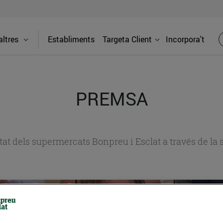
ltres
Establiments
Targeta Client
Incorpora't
PREMSA
itat dels supermercats Bonpreu i Esclat a través de la