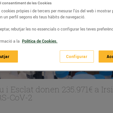
l consentiment de les Cookies
 cookies pròpies i de tercers per mesurar l’ús del web i mostrar 
n un perfil segons els teus hàbits de navegació.
ptar, rebutjar les no essencials o configurar les teves preferènc
rmació a la
Política de Cookies.
utjar
Configurar
Ac
u i Esclat donen 235.971€ a Irs
ARS-CoV-2