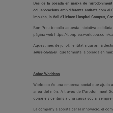
Des de la posada en marxa de l’arrodoniment solidari, el febrer de 2019, els clients de Bonpreu i Esclat ja han donat més d
col·laboracions amb diferents entitats com el Casal dels Infants, la Fundació Oncolliga, Save the Children, la Fundació Catalana Síndrome de Down, la Fundació
Impulsa, la Vall d’Hebron Hospital Camp
Bon Preu treballa aquesta iniciativa solidària en col·laboració amb Worldcoo, que desenvolupa i implementa canals de recaptació solidària. A través de la
pàgina web https://bonpreu.worldcoo.co
sense colònies
,
Sobre Worldcoo
Worldcoo és una empresa social que ajuda a les ONG a trobar els recursos econòmics necessaris per impulsar els seus projectes socials i de cooperació
arreu del món. A través de l’Arrodoniment Solidari, els comerços poden oferir als seus clients la possibilitat d’arrodonir l’import final de la seva compra i
donar els cèntims a una causa social sem
La companyia aposta per la innovació, el compromís social i la total transparència dels projectes amb els que col·labora. Des de la seva creació, ha finançat