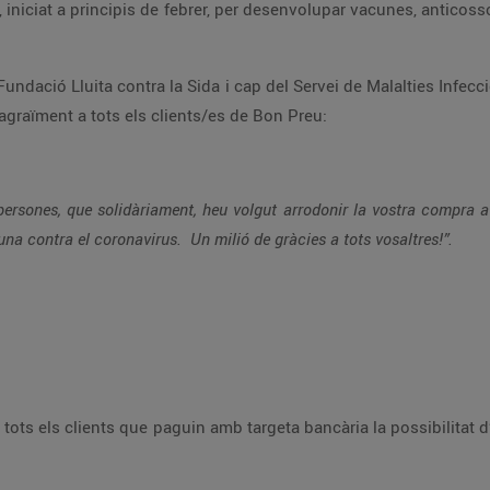
Pujol és el director d’IrsiCaixa i ha fet arribar l’agraïment a tots els clients/es de Bon Preu:
sclat. I que per tant, ens heu ajudat
moltíssim a la nostra recerca, per trobar una vacuna contra el coronavirus. Un milió de gràcies a tots vosaltres!”.