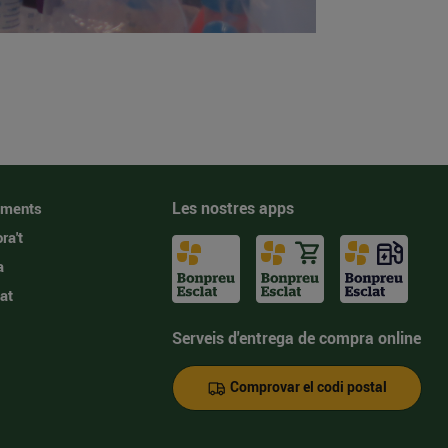
Les nostres apps
iments
ra't
a
at
Serveis d'entrega de compra online
Comprovar el codi postal