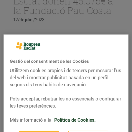
Esclat donen 46.075€ a
la Fundació Pau Costa
12/de juliol/2023
La recaptació s’ha portat terme a través
de l’Arrodoniment Solidari als
establiments del Grup Bon Preu durant el
mes de juny i s’han realitzat 807
Gestió del consentiment de les Cookies
donacions en total.
Utilitzem cookies pròpies i de tercers per mesurar l’ús
L’import va destinat a la Fundació Pau
Costa, concretament al projecte Ramats
del web i mostrar publicitat basada en un perfil
de Foc, que té com a objectiu contribuir a
segons els teus hàbits de navegació.
la gestió del risc d’incendis forestals a
través del foment de la ramaderia
Pots acceptar, rebutjar les no essencials o configurar
extensiva, és a dir, de la pastura de ramats
les teves preferències.
en zones estratègiques del territori, per
reduir la vegetació i crear espais oberts
Més informació a la
Política de Cookies.
entre zones boscoses.
Aquest mes de juliol les donacions aniran