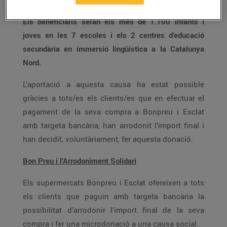
Els beneficiaris seran els més de 1.100 infants i
joves en les 7 escoles i els 2 centres d’educació
secundària en immersió lingüística a la Catalunya
Nord.
L’aportació a aquesta causa ha estat possible
gràcies a tots/es els clients/es que en efectuar el
pagament de la seva compra a Bonpreu i Esclat
amb targeta bancària, han arrodonit l’import final i
han decidit, voluntàriament, fer aquesta donació.
Bon Preu i l’Arrodoniment Solidari
Els supermercats Bonpreu i Esclat ofereixen a tots
els clients que paguin amb targeta bancària la
possibilitat d’arrodonir l’import final de la seva
compra i fer una microdonació a una causa social.