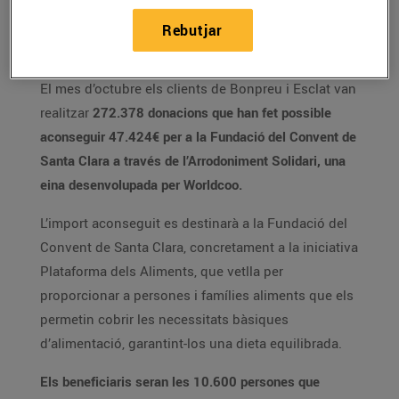
de 12 milions de donacions i s’han
aconseguit més de 2 milions d’euros a
Rebutjar
través d’aquesta iniciativa solidària.
El mes d’octubre els clients de Bonpreu i Esclat van
realitzar
272.378
donacions
que han fet possible
aconseguir
47.424€
per a la Fundació del Convent de
Santa Clara a través de l’Arrodoniment Solidari, una
eina desenvolupada per Worldcoo.
L’import aconseguit es destinarà a la Fundació del
Convent de Santa Clara, concretament a la iniciativa
Plataforma dels Aliments, que vetlla per
proporcionar a persones i famílies aliments que els
permetin cobrir les necessitats bàsiques
d’alimentació, garantint-los una dieta equilibrada.
Els beneficiaris seran les 10.600 persones que