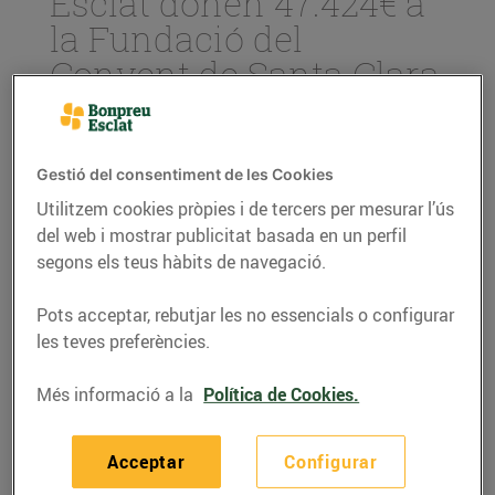
Esclat donen 47.424€ a
la Fundació del
Convent de Santa Clara
09/de novembre/2022
La recaptació s’ha portat terme a través
Gestió del consentiment de les Cookies
de l’Arrodoniment Solidari als
Utilitzem cookies pròpies i de tercers per mesurar l’ús
establiments del Grup Bon Preu durant el
del web i mostrar publicitat basada en un perfil
mes d’octubre i s’han realitzat 378
segons els teus hàbits de navegació.
donacions en total.
L’import va destinat a la Fundació del
Pots acceptar, rebutjar les no essencials o configurar
Convent de Santa Clara, concretament a
les teves preferències.
la iniciativa Plataforma dels Aliments, que
vetlla per proporcionar a persones i
Més informació a la
Política de Cookies.
famílies aliments que els permetin cobrir
les necessitats bàsiques d’alimentació,
garantint-los una dieta equilibrada.
Acceptar
Configurar
Des de febrer de 2019, s’han realitzat més