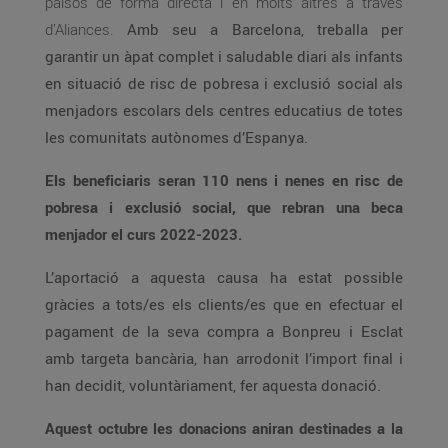
països de forma directa i en molts altres a través
d’Aliances.
Amb seu a Barcelona, treballa per
garantir un àpat complet i saludable diari als infants
en situació de risc de pobresa i exclusió social als
menjadors escolars dels centres educatius de totes
les comunitats autònomes d’Espanya.
Els beneficiaris seran 110 nens i nenes en risc de
pobresa i exclusió social, que rebran una beca
menjador el curs 2022-2023.
L’aportació a aquesta causa ha estat possible
gràcies a tots/es els clients/es que en efectuar el
pagament de la seva compra a Bonpreu i Esclat
amb targeta bancària, han arrodonit l’import final i
han decidit, voluntàriament, fer aquesta donació.
Aquest octubre les donacions aniran destinades a la