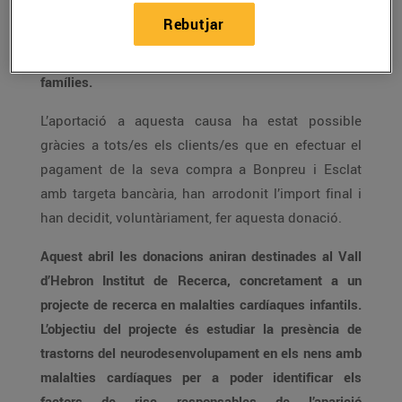
Rebutjar
Els beneficiaris seran aproximadament uns 4.000
infants ucraïnesos, així com també les seves
famílies.
L’aportació a aquesta causa ha estat possible
gràcies a tots/es els clients/es que en efectuar el
pagament de la seva compra a Bonpreu i Esclat
amb targeta bancària, han arrodonit l’import final i
han decidit, voluntàriament, fer aquesta donació.
Aquest abril les donacions aniran destinades al Vall
d’Hebron Institut de Recerca, concretament a un
projecte de recerca en malalties cardíaques infantils.
L’objectiu del projecte és estudiar la presència de
trastorns del neurodesenvolupament en els nens amb
malalties cardíaques per a poder identificar els
factors de risc responsables de l’aparició