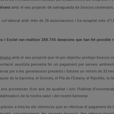
èlvans
amb el seu projecte de salvaguarda de boscos centenaris, 
col·laborat amb més de 26 associacions i ha recaptat més d’1,6 
eu i Esclat van realitzar 288.745 donacions que han fet possible 
Sèlvans
amb el seu projecte que té per objectiu protegir boscos c
aportació assolida permetrà fer un pagament per serveis ambient
servar per a les generacions presents i futures un mínim de 33 he
es de la Garrotxa, el Gironès, el Pla de l’Estany, el Ripollès, la S
, ens proveeixen d’un aire de qualitat i són l’hàbitat d’innombr
alitzadors de la nostra salut i del nostre benestar.
 gràcies a tots/es els clients/es que en efectuar el pagament de
decidit, voluntàriament, fer aquesta donació. Per reforçar l’acci