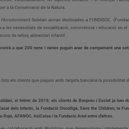
per a la Conservació de la Natura.
l’Arrodoniment Solidari aniran destinades a FUNDISOC (Fundació
a a les necessitats de socialització, convivència i educació en el
curs de reforç alimentari infantil.
afavorirà a que 200 nens i nenes puguin anar de campament una set
ots els clients que paguin amb targeta bancària la possibilitat d’
lidari, el febrer de 2019, els clients de Bonpreu i Esclat ja han d
Casal dels Infants, la Fundació Oncolliga, Save the Children, la 
 Roja, AFANOC, IrsiCaixa i la Fundació Ared entre d’altres.
ia en col·laboració amb Worldcoo, que desenvolupa i implementa c