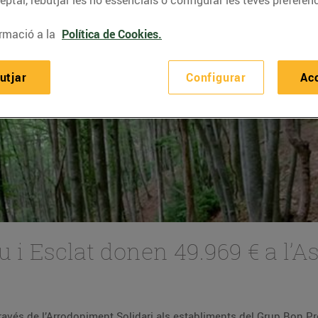
ptar, rebutjar les no essencials o configurar les teves preferènc
rmació a la
Política de Cookies.
utjar
Configurar
Ac
u i Esclat donen 49.969 € a l’
través de l’Arrodoniment Solidari als establiments del Grup Bon Pre