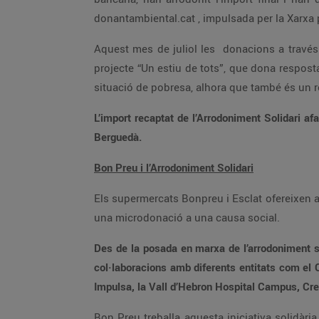
donantambiental.cat , impulsada per la Xarxa 
Aquest mes de juliol les donacions a través 
projecte “Un estiu de tots”, que dona respost
situació de pobresa, alhora que també és un re
L’import recaptat de l’Arrodoniment Solidari 
Berguedà.
Bon Preu i l’Arrodoniment Solidari
Els supermercats Bonpreu i Esclat ofereixen a t
una microdonació a una causa social.
Des de la posada en marxa de l’arrodoniment so
col·laboracions amb diferents entitats com el 
Impulsa, la Vall d’Hebron Hospital Campus, Creu
Bon Preu treballa aquesta iniciativa solidàr