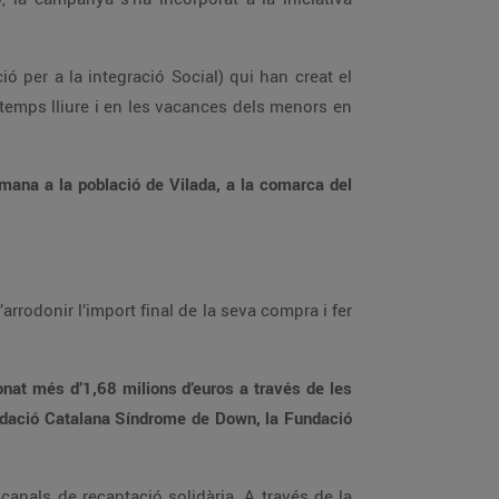
 per a la integració Social) qui han creat el
 temps lliure i en les vacances dels menors en
mana a la població de Vilada, a la comarca del
arrodonir l’import final de la seva compra i fer
onat més d’1,68 milions d’euros a través de les
Fundació Catalana Síndrome de Down, la Fundació
anals de recaptació solidària. A través de la