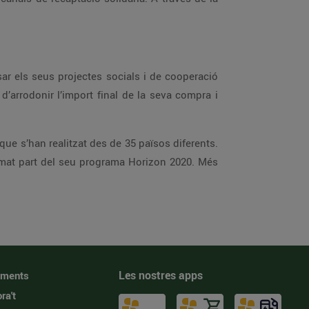
r els seus projectes socials i de cooperació
d’arrodonir l’import final de la seva compra i
que s’han realitzat des de 35 països diferents.
mat part del seu programa Horizon 2020. Més
Les nostres apps
iments
ra't