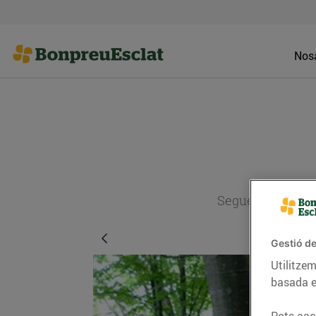
Nosa
Segueix l'actual
Gestió de
Utilitzem
basada e