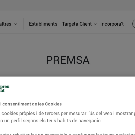
ltres
Establiments
Targeta Client
Incorpora't
PREMSA
itat dels supermercats Bonpreu i Esclat a través de la
l consentiment de les Cookies
 cookies pròpies i de tercers per mesurar l’ús del web i mostrar 
n un perfil segons els teus hàbits de navegació.