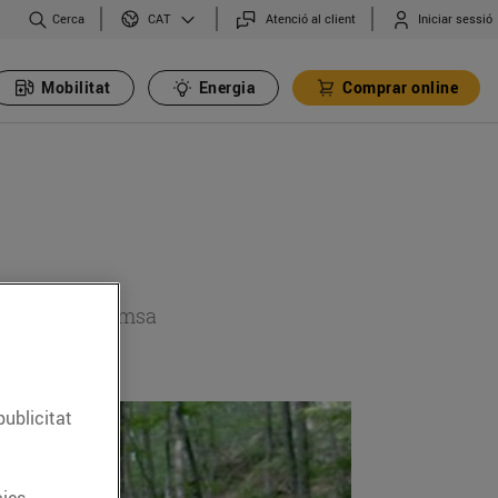
Cerca
Atenció al client
Iniciar sessió
CAT
Mobilitat
Energia
Comprar online
 secció de premsa
publicitat