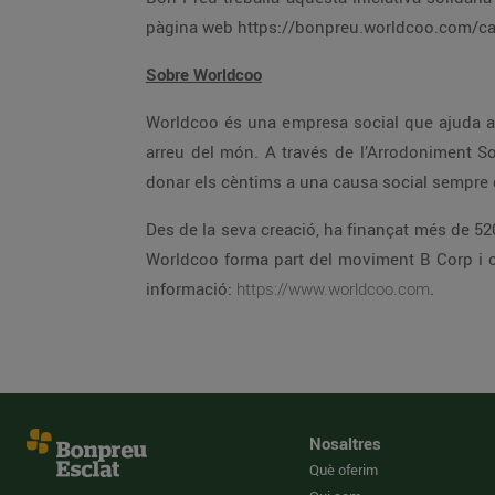
pàgina web https://bonpreu.worldcoo.com/ca/ 
Sobre Worldcoo
Worldcoo és una empresa social que ajuda a 
arreu del món. A través de l’Arrodoniment Sol
donar els cèntims a una causa social sempre
Des de la seva creació, ha finançat més de 520
Worldcoo forma part del moviment B Corp i 
informació:
https://www.worldcoo.com
.
Nosaltres
Què oferim