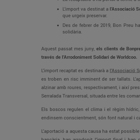
L’import va destinat a
l’Associació S
que urgeix preservar.
Des de febrer de 2019, Bon Preu ha 
solidària.
Aquest passat mes juny,
els clients de Bonpr
través de l’Arrodoniment Solidari de Worldcoo.
L’import recaptat es destinarà a
l’Associació 
es troben en risc imminent de ser tallats. L’
alzinar amb roures, respectivament, i així pre
Serralada Transversal, situada entre les comarqu
Els boscos regulen el clima i el règim hídric
endinsem conscientment, són font natural i cat
L’aportació a aquesta causa ha estat possible
bancària, han arrodonit l’import final i han 