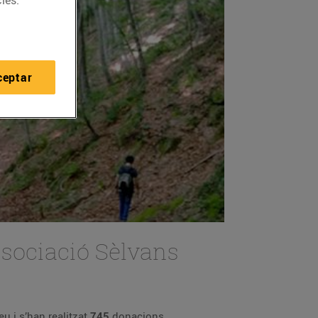
ies.
ceptar
Associació Sèlvans
u i s’han realitzat
745
donacions.