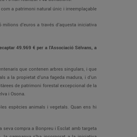
com a patrimoni natural únic i irreemplaçable
milions d’euros a través d’aquesta iniciativa
recaptar 49.969 € per a l’Associació Sèlvans, a
entenaris que contenen arbres singulars, i que
als a la propietat d’una fageda madura, i d’un
ctàrees de patrimoni forestal excepcional de la
elva i Osona.
ables espècies animals i vegetals. Quan ens hi
 la seva compra a Bonpreu i Esclat amb targeta
ó, la campanya s’ha incorporat a la iniciativa