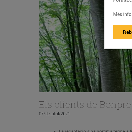
Pots acce
Més info
Reb
Els clients de Bonpre
07/de juliol/2021
La recaptació s’ha portat a terme a 