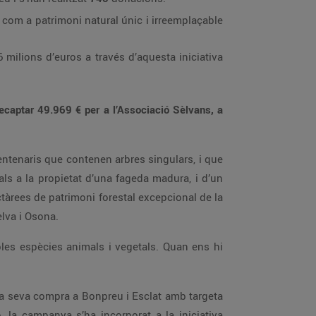
com a patrimoni natural únic i irreemplaçable
milions d’euros a través d’aquesta iniciativa
recaptar 49.969 € per a l’Associació Sèlvans, a
entenaris que contenen arbres singulars, i que
als a la propietat d’una fageda madura, i d’un
ctàrees de patrimoni forestal excepcional de la
elva i Osona.
ables espècies animals i vegetals. Quan ens hi
 la seva compra a Bonpreu i Esclat amb targeta
ó, la campanya s’ha incorporat a la iniciativa