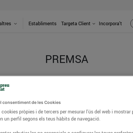
ltres
Establiments
Targeta Client
Incorpora't
PREMSA
itat dels supermercats Bonpreu i Esclat a través de la
l consentiment de les Cookies
 cookies pròpies i de tercers per mesurar l’ús del web i mostrar 
n un perfil segons els teus hàbits de navegació.