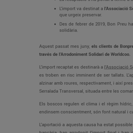
L’import va destinat a
l’Associació S
que urgeix preservar.
Des de febrer de 2019, Bon Preu ha 
solidària.
Aquest passat mes juny,
els clients de Bonpr
través de l’Arrodoniment Solidari de Worldcoo.
L’import recaptat es destinarà a
l’Associació 
es troben en risc imminent de ser tallats. L’
alzinar amb roures, respectivament, i així pre
Serralada Transversal, situada entre les comarqu
Els boscos regulen el clima i el règim hídric
endinsem conscientment, són font natural i cat
L’aportació a aquesta causa ha estat possible
bancària, han arrodonit l’import final i han 