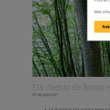
Pots acce
Més info
Reb
Els clients de Bonpre
07/de juliol/2021
La recaptació s’ha portat a terme a 