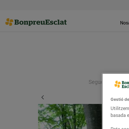
Nosa
Segueix l'actual
Gestió de
Utilitzem
basada e