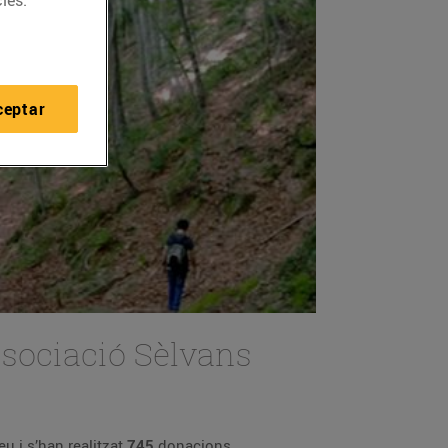
ies.
ceptar
Associació Sèlvans
u i s’han realitzat
745
donacions.