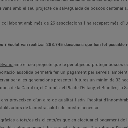
èlvans
amb el seu projecte de salvaguarda de boscos centenaris, 
col·laborat amb més de 26 associacions i ha recaptat més d’1,6 
eu i Esclat van realitzar 288.745 donacions que han fet possible 
Sèlvans
amb el seu projecte que té per objectiu protegir boscos c
aportació assolida permetrà fer un pagament per serveis ambient
servar per a les generacions presents i futures un mínim de 33 he
es de la Garrotxa, el Gironès, el Pla de l’Estany, el Ripollès, la S
, ens proveeixen d’un aire de qualitat i són l’hàbitat d’innombr
alitzadors de la nostra salut i del nostre benestar.
 gràcies a tots/es els clients/es que en efectuar el pagament de
decidit, voluntàriament, fer aquesta donació. Per reforçar l’acci