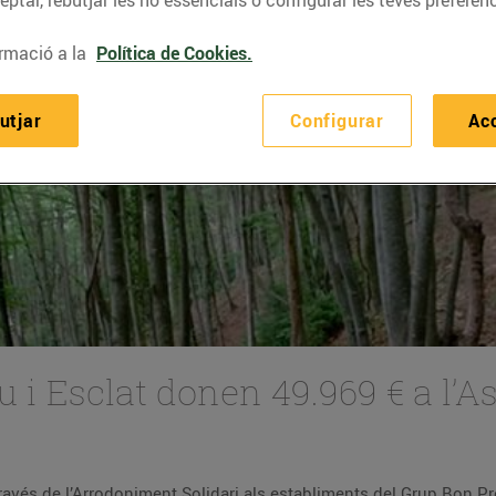
ptar, rebutjar les no essencials o configurar les teves preferènc
rmació a la
Política de Cookies.
utjar
Configurar
Ac
u i Esclat donen 49.969 € a l’
través de l’Arrodoniment Solidari als establiments del Grup Bon Pre