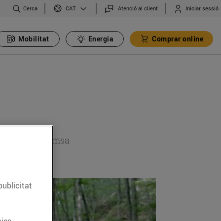
Cerca
Atenció al client
Iniciar sessió
CAT
Mobilitat
Energia
Comprar online
 secció de premsa
publicitat