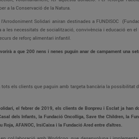
per a la Conservació de la Natura.
l’Arrodoniment Solidari aniran destinades a FUNDISOC (Fundació
a a les necessitats de socialització, convivència i educació en el
curs de reforç alimentari infantil.
afavorirà a que 200 nens i nenes puguin anar de campament una set
ots els clients que paguin amb targeta bancària la possibilitat d’
lidari, el febrer de 2019, els clients de Bonpreu i Esclat ja han d
Casal dels Infants, la Fundació Oncolliga, Save the Children, la 
 Roja, AFANOC, IrsiCaixa i la Fundació Ared entre d’altres.
ia en col·laboració amb Worldcoo, que desenvolupa i implementa c