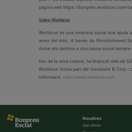
pàgina web https://bonpreu.worldcoo.com/ca/ 
Sobre Worldcoo
Worldcoo és una empresa social que ajuda a 
arreu del món. A través de l’Arrodoniment Sol
donar els cèntims a una causa social sempre
Des de la seva creació, ha finançat més de 520
Worldcoo forma part del moviment B Corp i 
informació:
https://www.worldcoo.com
.
Nosaltres
Què oferim