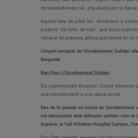
donantambiental.cat , impulsada per la Xarxa 
Aquest mes de juliol les donacions a través 
projecte “Un estiu de tots”, que dona respost
situació de pobresa, alhora que també és un re
L’import recaptat de l’Arrodoniment Solidari 
Berguedà.
Bon Preu i l’Arrodoniment Solidari
Els supermercats Bonpreu i Esclat ofereixen a t
una microdonació a una causa social.
Des de la posada en marxa de l’arrodoniment so
col·laboracions amb diferents entitats com el 
Impulsa, la Vall d’Hebron Hospital Campus, Creu
Bon Preu treballa aquesta iniciativa solidàr