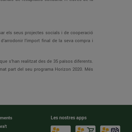
r els seus projectes socials i de cooperació
d’arrodonir l’import final de la seva compra i
que s’han realitzat des de 35 països diferents.
mat part del seu programa Horizon 2020. Més
Les nostres apps
iments
ra't