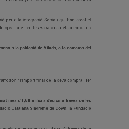
 per a la integració Social) qui han creat el
 temps lliure i en les vacances dels menors en
mana a la població de Vilada, a la comarca del
arrodonir l’import final de la seva compra i fer
onat més d’1,68 milions d’euros a través de les
Fundació Catalana Síndrome de Down, la Fundació
anals de recaptació solidària. A través de la