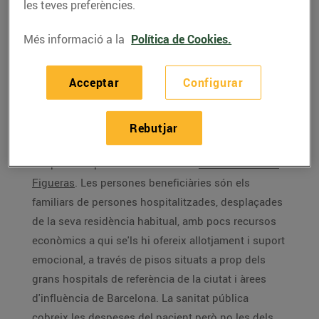
ha recaptat més d’1,5 milions d’euros a
les teves preferències.
través d’aquesta iniciativa solidària.
Més informació a la
Política de Cookies.
Aquest passat mes maig,
els clients de Bonpreu i
Esclat van realitzar 290.008 donacions que han fet
Acceptar
Configurar
possible recaptar 49.989 € per a la Fundació Jubert
Figueras, a través de l’Arrodoniment Solidari de
Rebutjar
Worldcoo.
L’import recaptat es destinarà a la
Fundació Jubert
Figueras
. Les persones beneficiàries són els
familiars de persones hospitalitzades, desplaçades
de la seva residència habitual, amb pocs recursos
econòmics a qui se'ls hi ofereix allotjament i suport
emocional, a través de pisos situats a prop dels
grans hospitals de referència de la ciutat i àrees
d'influència de Barcelona. La sanitat pública
cobreix les despeses del pacient però no les dels