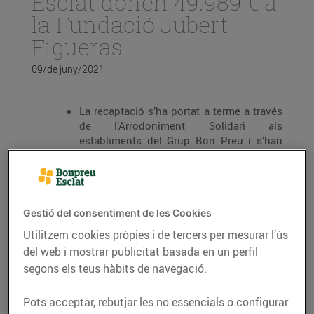
Esclat donen 49.989 € a
la Fundació Jubert
Figueras
09/de juny/2021
La recaptació s’ha portat a terme a través
de l’Arrodoniment Solidari als
establiments del Grup Bon Preu i s’han
realitzat 290.008 donacions.
L’import va destinat a la Fundació Jubert
Figueras i les persones beneficiàries són
els familiars de persones hospitalitzades,
Gestió del consentiment de les Cookies
desplaçades de la seva residència
Utilitzem cookies pròpies i de tercers per mesurar l’ús
habitual, amb pocs recursos econòmics a
qui se'ls hi ofereix allotjament i suport
del web i mostrar publicitat basada en un perfil
emocional.
segons els teus hàbits de navegació.
Des de febrer de 2019, Bon Preu ha
Pots acceptar, rebutjar les no essencials o configurar
col·laborat amb més de 26 associacions i