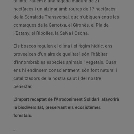
tallats. Parlem d’una fageda madura de 21
hectàrees i un alzinar amb roures de 17 hectàrees
de la Serralada Transversal, que s’ubiquen entre les
comarques de la Garrotxa, el Gironès, el Pla de
l’Estany, el Ripollès, la Selva i Osona.
Els boscos regulen el clima i el règim hídric, ens
proveeixen d’un aire de qualitat i són l’hàbitat
d’innombrables espècies animals i vegetals. Quan
ens hi endinsem conscientment, són font natural i
catalitzadors de la nostra salut i del nostre
benestar.
L’import recaptat de l’Arrodoniment Solidari afavorirà
la biodiversitat, preservant els ecosistemes
forestals.