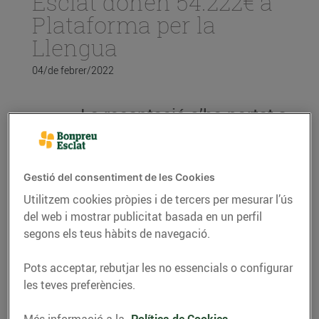
Esclat donen 54.222€ a
Plataforma per la
Llengua
04/de febrer/2022
La recaptació s’ha portat a
terme a través de
l’Arrodoniment Solidari als
establiments del Grup Bon
Gestió del consentiment de les Cookies
Preu i s’han realitzat 703
Utilitzem cookies pròpies i de tercers per mesurar l’ús
donacions.
del web i mostrar publicitat basada en un perfil
L’import va destinat a
segons els teus hàbits de navegació.
Plataforma per la Llengua,
Pots acceptar, rebutjar les no essencials o configurar
concretament a un
les teves preferències.
projecte que vetlla per la
normalització del català
Més informació a la
Política de Cookies.