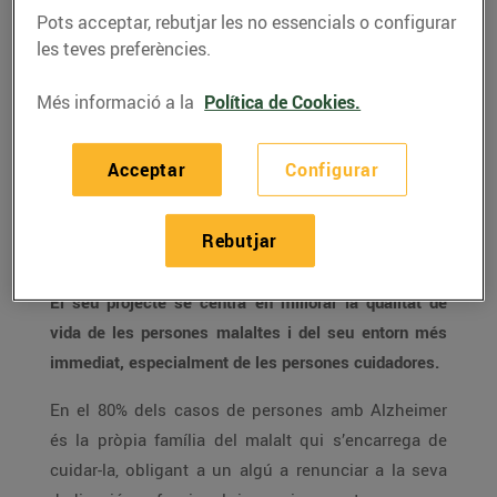
milions d’euros a través d’aquesta
Pots acceptar, rebutjar les no essencials o configurar
iniciativa solidària.
les teves preferències.
Més informació a la
Política de Cookies.
Aquest passat mes de setembre,
els clients de
Bonpreu i Esclat han realitzat 341.242 donacions que
Acceptar
Configurar
han fet possible recaptar 58.491€ per a la Alzheimer
Catalunya Fundació a través de l’Arrodoniment
Rebutjar
Solidari de Worldcoo.
El seu projecte se centra en millorar la qualitat de
vida de les persones malaltes i del seu entorn més
immediat, especialment de les persones cuidadores.
En el 80% dels casos de persones amb Alzheimer
és la pròpia família del malalt qui s’encarrega de
cuidar-la, obligant a un algú a renunciar a la seva