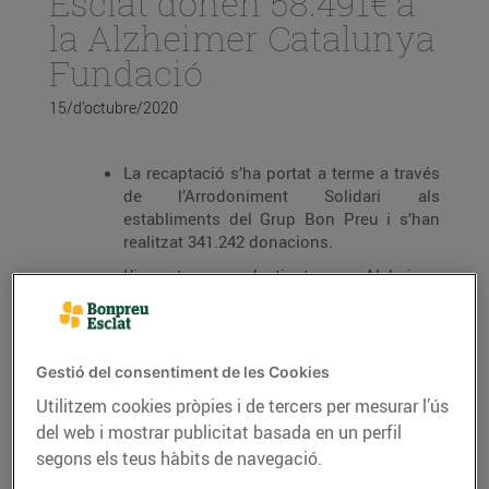
Esclat donen 58.491€ a
la Alzheimer Catalunya
Fundació
15/d’octubre/2020
La recaptació s’ha portat a terme a través
de l’Arrodoniment Solidari als
establiments del Grup Bon Preu i s’han
realitzat 341.242 donacions.
L’import va destinat a Alzheimer
Catalunya Fundació i el seu projecte es
centra en millorar la qualitat de vida de
les persones malaltes i del seu entorn
més immediat, especialment de les
Gestió del consentiment de les Cookies
persones cuidadores.
Utilitzem cookies pròpies i de tercers per mesurar l’ús
Des del febrer de 2019, Bon Preu ha
del web i mostrar publicitat basada en un perfil
col·laborat aproximadament amb 20
segons els teus hàbits de navegació.
associacions i s’ha recaptat més d’1,5