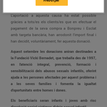
Rebutjar
per a les famílies i preparar-les per l’alta.
L’aportació a aquesta causa ha estat possible
gràcies a tots/es els clients/es que en efectuar el
pagament de la seva compra a Bonpreu i Esclat
amb targeta bancària, han arrodonit l’import final i
han decidit, voluntàriament, fer aquesta donació.
Aquest setembre les donacions aniran destinades a
la Fundació Vicki Bernadet, que treballa des de 1997,
en l'atenció integral, prevenció, formació i
sensibilització dels abusos sexuals infantils, oferint
ajuda a les persones afectades per aquest problema i
a les seves famílies i fomenta la igualtat
d’oportunitats entre homes i dones.
Els beneficiaris seran infants i joves amb risc
d’exclusió social víctimes d’abús sexual infantil.