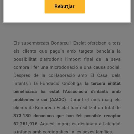
realitzades amb targeta i realitzar
Rebutjar
microdonacions per col·laborar amb
causes socials
Els supermercats Bonpreu i Esclat ofereixen a tots
els clients que paguin amb targeta bancària la
possibilitat d’arrodonir l’import final de la seva
compra i fer una microdonació a una causa social.
Després de la col·laboració amb El Casal dels
Infants i la Fundació Oncolliga, l
a tercera entitat
beneficiària ha estat l’Associació d’infants amb
problemes e cor (AACIC)
. Durant el mes maig els
clients de Bonpreu i Esclat han realitzat un total de
373.130 donacions que han fet possible recaptar
62.261,91€
. Aquest import es destinarà a l’atenció
a infants amb cardiopaties i a les seves famílies.