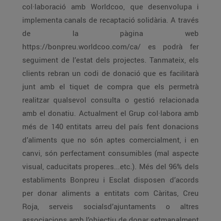
col·laboració amb Worldcoo, que desenvolupa i
implementa canals de recaptació solidària. A través
de la pàgina web
https://bonpreu.worldcoo.com/ca/ es podrà fer
seguiment de l’estat dels projectes. Tanmateix, els
clients rebran un codi de donació que es facilitarà
junt amb el tiquet de compra que els permetrà
realitzar qualsevol consulta o gestió relacionada
amb el donatiu. Actualment el Grup col·labora amb
més de 140 entitats arreu del país fent donacions
d’aliments que no són aptes comercialment, i en
canvi, són perfectament consumibles (mal aspecte
visual, caducitats properes...etc.). Més del 96% dels
establiments Bonpreu i Esclat disposen d’acords
per donar aliments a entitats com Càritas, Creu
Roja, serveis socialsd’ajuntaments o altres
associacions amb l’objectiu de donar setmanalment