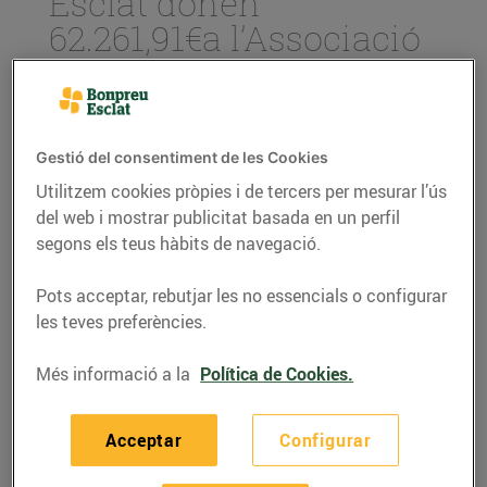
Esclat donen
62.261,91€a l’Associació
d’infants amb
problemes de cor
17/de juny/2019
Gestió del consentiment de les Cookies
Utilitzem cookies pròpies i de tercers per mesurar l’ús
La tercera entitat beneficiaria de
del web i mostrar publicitat basada en un perfil
l’arrodoniment solidari ha estat
segons els teus hàbits de navegació.
l’Associació d’infants amb problemes de
cor (AACIC), s’han realitzat un total de
Pots acceptar, rebutjar les no essencials o configurar
373.130 donacions que han permès
recaptar un total de 62.261,91€
les teves preferències.
Més informació a la
Política de Cookies.
Des del passat mes de febrer als
Acceptar
Configurar
establiments Bonpreu i Esclat hi ha
l’opció d’arrodonir l’import de les compres