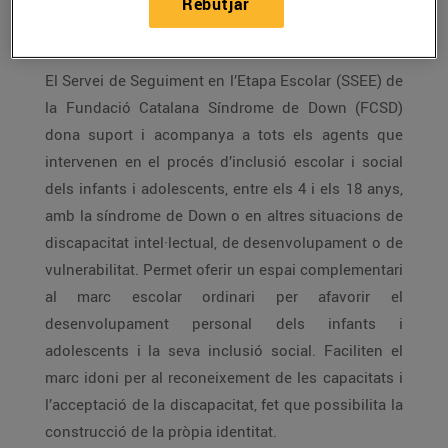
Rebutjar
infantil, primària i secundària per als infants amb la
Síndrome de Down.
El Servei de Seguiment en l’Etapa Escolar (SSEE) de
la Fundació Catalana Síndrome de Down (FCSD)
dona suport i acompanya a tots els agents que
intervenen en el procés d’inclusió escolar i social
dels infants i adolescents, entre els 4 i els 18 anys,
amb la síndrome de Down o en altres situacions de
discapacitat intel·lectual, de desenvolupament o de
vulnerabilitat. Permet oferir un espai complementari
al marc escolar ordinari per afavorir el
desenvolupament personal dels infants i
adolescents i la seva inclusió social. Faciliten el
marc idoni per al reconeixement de les capacitats i
l’acceptació de la discapacitat, fet que possibilita la
construcció de la pròpia identitat.