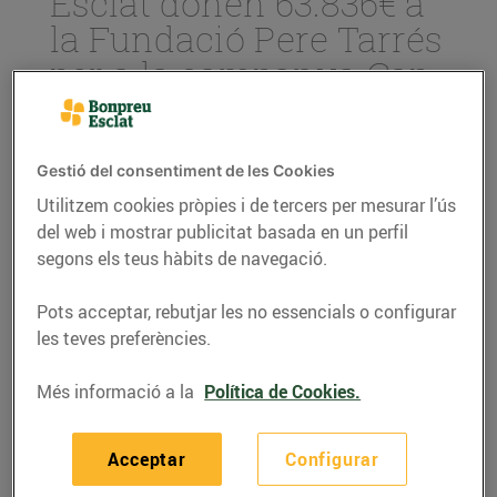
Esclat donen 63.836€ a
la Fundació Pere Tarrés
per a la campanya Cap
Infant sense colònies
06/d’agost/2020
Gestió del consentiment de les Cookies
Utilitzem cookies pròpies i de tercers per mesurar l’ús
del web i mostrar publicitat basada en un perfil
segons els teus hàbits de navegació.
La recaptació s’ha portat a terme a través
de l’Arrodoniment solidari als
establiments del Grup Bon Preu i s’han
Pots acceptar, rebutjar les no essencials o configurar
realitzat més de 363.299 donacions.
les teves preferències.
L’import va destinat a la campanya
Cap
infant sense colònies
, que promou la
Més informació a la
Política de Cookies.
participació d’infants en risc d’exclusió
social en colònies i casals d’estiu
mitjançant la concessió de beques.
Acceptar
Configurar
Des del febrer de 2019, Bon Preu ha