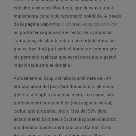
col·laboració amb Worldcoo, que desenvolupa i
implementa canals de recaptació solidària. A través
de la pàgina web
https://bonpreu.worldcoo.com/ca/
es podrà fer seguiment de l’estat dels projectes.
Tanmateix, els clients rebran un codi de donació
que es facilitarà junt amb el tiquet de compra que
els permetrà realitzar qualsevol consulta o gestió
relacionada amb el donatiu.
Actualment el Grup col·labora amb més de 140
entitats arreu del país fent donacions d’aliments
que no són aptes comercialment, i en canvi, són
perfectament consumibles (mal aspecte visual,
caducitats properes...etc.). Més del 96% dels
establiments Bonpreu i Esclat disposen d’acords
per donar aliments a entitats com Càritas, Creu
Roja, serveis socials d’ajuntaments o altres