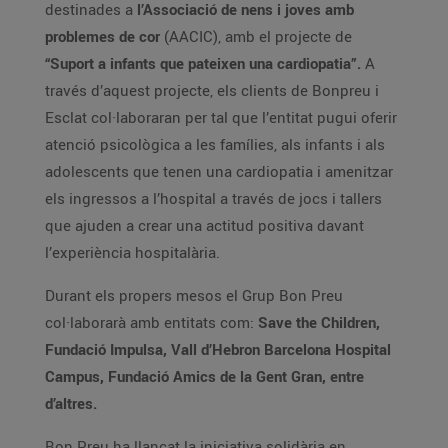
destinades a
l’Associació de nens i joves amb
problemes de cor
(AACIC), amb el projecte de
“Suport a infants que pateixen una cardiopatia”.
A
través d’aquest projecte, els clients de Bonpreu i
Esclat col·laboraran per tal que l’entitat pugui oferir
atenció psicològica a les famílies, als infants i als
adolescents que tenen una cardiopatia i amenitzar
els ingressos a l’hospital a través de jocs i tallers
que ajuden a crear una actitud positiva davant
l’experiència hospitalària.
Durant els propers mesos el Grup Bon Preu
col·laborarà amb entitats com:
Save the Children,
Fundació Impulsa, Vall d’Hebron Barcelona Hospital
Campus, Fundació Amics de la Gent Gran, entre
d’altres.
Bon Preu ha llançat la iniciativa solidària en