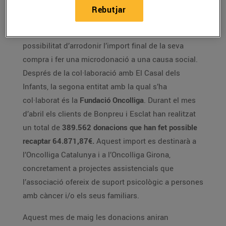
Rebutjar
Els supermercats Bonpreu i Esclat ofereixen a tots
els clients que paguin amb targeta bancària la
possibilitat d’arrodonir l’import final de la seva
compra i fer una microdonació a una causa social.
Després de la col·laboració amb El Casal dels
Infants, la segona entitat amb la qual s’ha
col·laborat és la
Fundació Oncolliga
. Durant el mes
d’abril els clients de Bonpreu i Esclat han realitzat
un total de
389.562 donacions que han fet possible
recaptar 64.871,87€.
Aquest import es destinarà a
l’Oncolliga Catalunya i a l’Oncolliga Girona,
concretament a projectes assistencials que
l’associació ofereix de suport psicològic a persones
amb càncer i/o els seus familiars.
Aquest mes de maig les donacions aniran