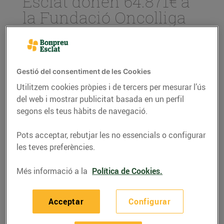
Esclat donen 64.871€ a
la Fundació Oncolliga
20/de maig/2019
La segona entitat beneficiaria de
Gestió del consentiment de les Cookies
l’arrodoniment solidari ha sigut la
Fundació Catalana d’Ajuda Oncològica,
Utilitzem cookies pròpies i de tercers per mesurar l’ús
s’han realitzat un total de 389.562
del web i mostrar publicitat basada en un perfil
donacions que han permès recaptar un
segons els teus hàbits de navegació.
total de 64.871,87€
Pots acceptar, rebutjar les no essencials o configurar
Des del passat mes de febrer als
les teves preferències.
establiments Bonpreu i Esclat hi ha
l’opció d’arrodonir l’import de les compres
Més informació a la
Política de Cookies.
realitzades amb targeta i realitzar
microdonacions per col·laborar amb
causes socials
Acceptar
Configurar