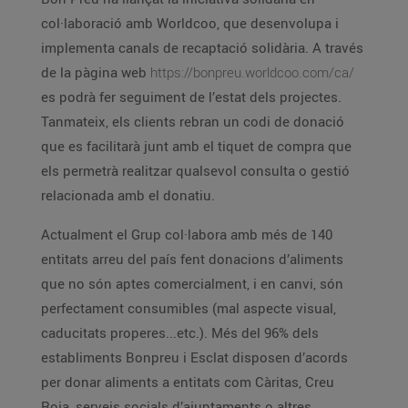
col·laboració amb Worldcoo, que desenvolupa i
implementa canals de recaptació solidària. A través
de la pàgina web
https://bonpreu.worldcoo.com/ca/
es podrà fer seguiment de l’estat dels projectes.
Tanmateix, els clients rebran un codi de donació
que es facilitarà junt amb el tiquet de compra que
els permetrà realitzar qualsevol consulta o gestió
relacionada amb el donatiu.
Actualment el Grup col·labora amb més de 140
entitats arreu del país fent donacions d’aliments
que no són aptes comercialment, i en canvi, són
perfectament consumibles (mal aspecte visual,
caducitats properes...etc.). Més del 96% dels
establiments Bonpreu i Esclat disposen d’acords
per donar aliments a entitats com Càritas, Creu
Roja, serveis socials d’ajuntaments o altres