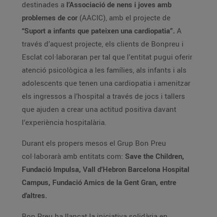
destinades a
l’Associació de nens i joves amb
problemes de cor
(AACIC), amb el projecte de
“Suport a infants que pateixen una cardiopatia”.
A
través d’aquest projecte, els clients de Bonpreu i
Esclat col·laboraran per tal que l’entitat pugui oferir
atenció psicològica a les famílies, als infants i als
adolescents que tenen una cardiopatia i amenitzar
els ingressos a l’hospital a través de jocs i tallers
que ajuden a crear una actitud positiva davant
l’experiència hospitalària.
Durant els propers mesos el Grup Bon Preu
col·laborarà amb entitats com:
Save the Children,
Fundació Impulsa, Vall d’Hebron Barcelona Hospital
Campus, Fundació Amics de la Gent Gran, entre
d’altres.
Bon Preu ha llançat la iniciativa solidària en