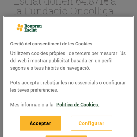
Esclat donen 64.871€ a
la Fundació Oncolliga
20/de maig/2019
La segona entitat beneficiaria de
Gestió del consentiment de les Cookies
l’arrodoniment solidari ha sigut la
Fundació Catalana d’Ajuda Oncològica,
Utilitzem cookies pròpies i de tercers per mesurar l’ús
s’han realitzat un total de 389.562
del web i mostrar publicitat basada en un perfil
donacions que han permès recaptar un
segons els teus hàbits de navegació.
total de 64.871,87€
Pots acceptar, rebutjar les no essencials o configurar
Des del passat mes de febrer als
les teves preferències.
establiments Bonpreu i Esclat hi ha
l’opció d’arrodonir l’import de les compres
Més informació a la
Política de Cookies.
realitzades amb targeta i realitzar
microdonacions per col·laborar amb
causes socials
Acceptar
Configurar