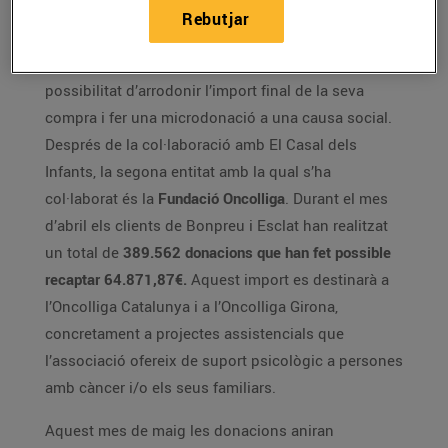
Rebutjar
Els supermercats Bonpreu i Esclat ofereixen a tots
els clients que paguin amb targeta bancària la
possibilitat d’arrodonir l’import final de la seva
compra i fer una microdonació a una causa social.
Després de la col·laboració amb El Casal dels
Infants, la segona entitat amb la qual s’ha
col·laborat és la
Fundació Oncolliga
. Durant el mes
d’abril els clients de Bonpreu i Esclat han realitzat
un total de
389.562 donacions que han fet possible
recaptar 64.871,87€.
Aquest import es destinarà a
l’Oncolliga Catalunya i a l’Oncolliga Girona,
concretament a projectes assistencials que
l’associació ofereix de suport psicològic a persones
amb càncer i/o els seus familiars.
Aquest mes de maig les donacions aniran