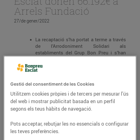
Esclat donen 66.192€ a
Arrels Fundació
27/de gener/2022
La recaptació s’ha portat a terme a través
de l’Arrodoniment Solidari als
establiments del Grup Bon Preu i s’han
realitzat 371.462 donacions.
L’import va destinat a Arrels Fundació,
una fundació que ofereix orientació,
serveis d’allotjament, alimentació i
Gestió del consentiment de les Cookies
atenció social i sanitària
Utilitzem cookies pròpies i de tercers per mesurar l’ús
Des de febrer de 2019, s’han realitzat més
del web i mostrar publicitat basada en un perfil
de 10 milions de donacions i s’han
segons els teus hàbits de navegació.
aconseguit més de 2 milions d’euros a
través d’aquesta iniciativa solidària.
Pots acceptar, rebutjar les no essencials o configurar
les teves preferències.
El passat mes de desembre els clients de Bonpreu i