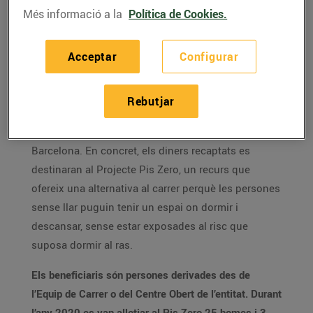
Esclat van realitzar
371.462 donacions que han fet
Més informació a la
Política de Cookies.
possible aconseguir 66.192€ per a Arrels Fundació a
través de l’arrodoniment solidari de Worldcoo.
Acceptar
Configurar
L’import aconseguit es destinarà a Arrels Fundació,
una fundació que ofereix orientació, serveis
Rebutjar
d’allotjament, alimentació i atenció social i sanitària
a persones que viuen al carrer a la ciutat de
Barcelona. En concret, els diners recaptats es
destinaran al Projecte Pis Zero, un recurs que
ofereix una alternativa al carrer perquè les persones
sense llar puguin tenir un espai on dormir i
descansar, sense estar exposades al risc que
suposa dormir al ras.
Els beneficiaris són persones derivades des de
l’Equip de Carrer o del Centre Obert de l’entitat. Durant
l’any 2020 es van allotjar al Pis Zero 25 homes i 3