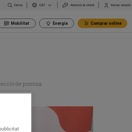
Cerca
Atenció al client
Iniciar sessió
CAT
Mobilitat
Energia
Comprar online
 secció de premsa
publicitat