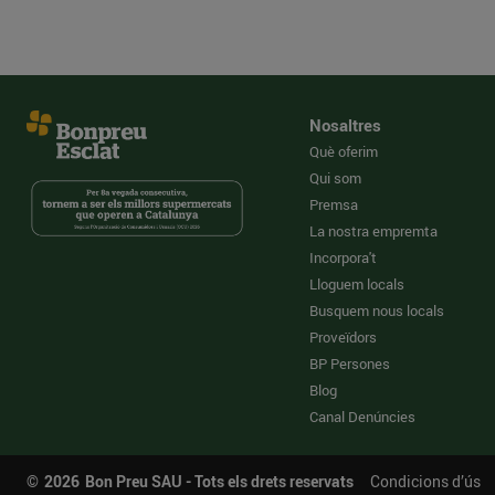
Nosaltres
Què oferim
Qui som
Premsa
La nostra empremta
Incorpora't
Lloguem locals
Busquem nous locals
Proveïdors
BP Persones
Blog
Canal Denúncies
©
2026
Bon Preu SAU - Tots els drets reservats
Condicions d’ús