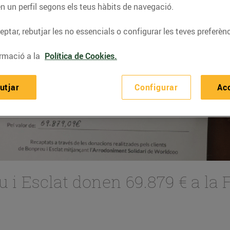
n un perfil segons els teus hàbits de navegació.
ptar, rebutjar les no essencials o configurar les teves preferènc
rmació a la
Política de Cookies.
utjar
Configurar
Ac
u i Esclat donen 69.879 € a la