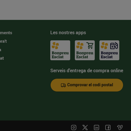
Les nostres apps
iments
ra't
a
at
Serveis d'entrega de compra online
Comprovar el codi postal