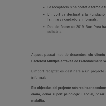
L’import va destinat a la Fundació Esclerosi Múltiple i els beneficiaris seran joves 
familiars i cuidadors informals.
Des del febrer de 2019, Bon Preu ha col·laborat amb més de 20 associacions i s’ha 
solidària.
Aquest passat mes de desembre,
Esclerosi Múltiple a través de 
L’import recaptat es destinarà a un projecte de rehabilitació per a joves amb esclerosi múltiple de tot Catalunya, així com els seus familiars i cuidadors
informals.
Els objectius del projecte són realitzar sessions de neurorehabilitació amb fisioterapeutes, logopedes i terapeutes ocupacionals per millorar l’autonom
diària, donar suport psicològic i social, posar en marxa plans terapèutics individualitzats i poder implicar les famílies en la cura terapèutica i la gestió de la
malaltia.