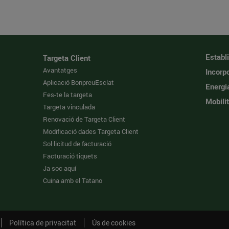
Establ
Targeta Client
Avantatges
Incorpo
Aplicació BonpreuEsclat
Energi
Fes-te la targeta
Mobilit
Targeta vinculada
Renovació de Targeta Client
Modificació dades Targeta Client
Sol·licitud de facturació
Facturació tiquets
Ja soc aquí
Cuina amb el Tatano
Política de privacitat
Ús de cookies