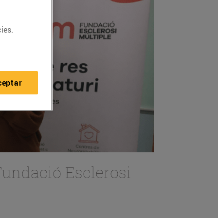
ies.
ceptar
 Fundació Esclerosi