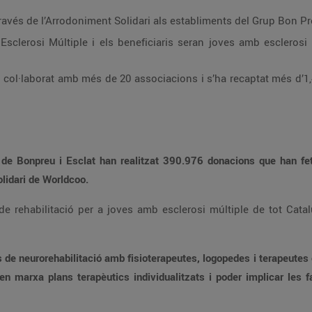
La recaptació s’ha portat a terme a través de l’Arrodoniment Solidari als establimen
amb esclerosi múltiple de tot Catalunya, així com els seus
recaptat més d’1,4 milions d’euros a través d’aquesta iniciativa
els clients de Bonpreu i Esclat han realitzat 390.976 don
l’Arrodoniment Solidari de Worldcoo.
ia en la vida