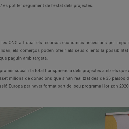
m/ca/ es pot fer seguiment de l’estat dels projectes.
pre que paguin amb targeta.
Corp i compta amb el recolzament de la Comissió Europa per haver format part d