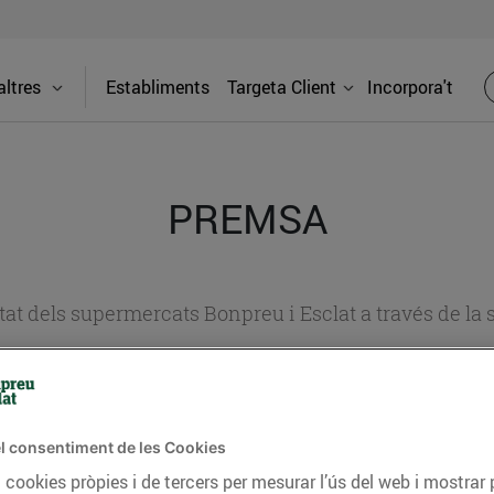
ltres
Establiments
Targeta Client
Incorpora't
PREMSA
itat dels supermercats Bonpreu i Esclat a través de la
l consentiment de les Cookies
 cookies pròpies i de tercers per mesurar l’ús del web i mostrar 