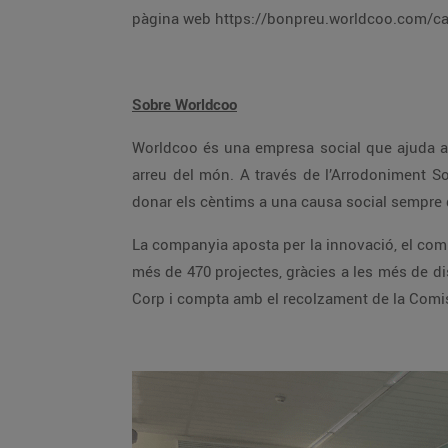
pàgina web https://bonpreu.worldcoo.co
Sobre Worldcoo
Worldcoo és una empresa social que ajuda a les ONG a trobar els recursos econòmics necessaris per impulsar els seus projectes socials i de cooperació
arreu del món. A través de l’Arrodoniment Solidari, els comerços poden oferir als seus clients la possibilitat d’arrodonir l’import final de la seva compra i
donar els cèntims a una causa social sem
La companyia aposta per la innovació, el compromís social i la total transparència dels projectes amb els que col·labora. Des de la seva creació, ha finançat
més de 470 projectes, gràcies a les més de disset milions de donacions que s’han realitzat des de 35 països diferents. Worldcoo forma part del moviment B