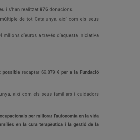
ts del Grup Bon Preu i s’han realitzat
976
donacions.
acions que han fet possible
recaptar 69.879 €
per a la Fundació