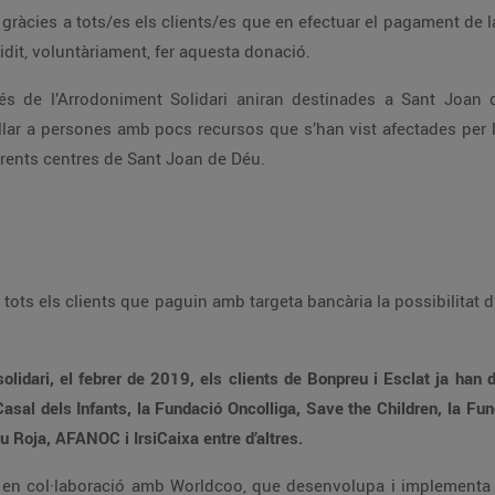
i han decidit, voluntàriament, fer aquesta donació.
iferents centres de Sant Joan de Déu.
ilions d’euros a través de les
Impulsa, la Vall d’Hebron Hospital Campus, Creu Roja, AFANOC i IrsiCaixa entre d’altres.