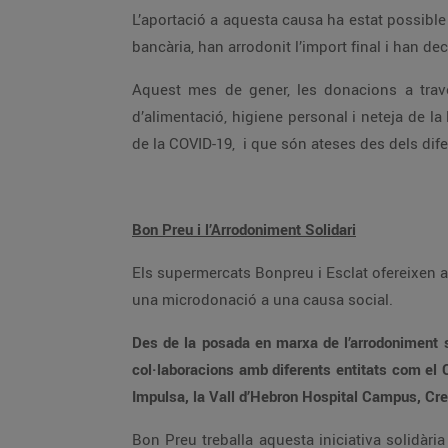
L’aportació a aquesta causa ha estat possible gràcies a tots/es els clients/es que en efectuar el pagament de la seva compra a Bonpreu i Esclat amb targeta
bancària, han arrodonit l’import final 
Aquest mes de gener, les donacions a través de l’Arrodoniment Solidari aniran destinades a Sant Joan de Déu amb l’objectiu de garantir productes
d’alimentació, higiene personal i neteja de la llar a persones amb pocs recursos que s’han vist afectades per l’impacte econòmic vinculat amb la pandèmia
de la COVID-19, i que són ateses des dels d
Bon Preu i l’Arrodoniment Solidari
Els supermercats Bonpreu i Esclat ofereixen a tots els clients que paguin amb targeta bancària la possibilitat d’arrodonir l’import final de la seva compra i fer
una microdonació a una causa social.
Des de la posada en marxa de l’arrodoniment solidari, el febrer de 2019, els clients de Bonpreu i Esclat ja han donat més d’1,4 m
col·laboracions amb diferents entitats com el Casal dels Infants, la Fundació Oncolliga, Save the Children, la Fundació Catalana Síndrome de Down, la Fundació
Bon Preu treballa aquesta iniciativa solidària en col·laboració amb Worldcoo, que desenvolupa i implementa canals de recaptació solidària. A través de la