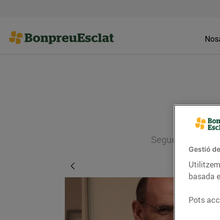
Nosa
Segueix l'actual
Gestió de
Utilitzem
basada e
Pots acce