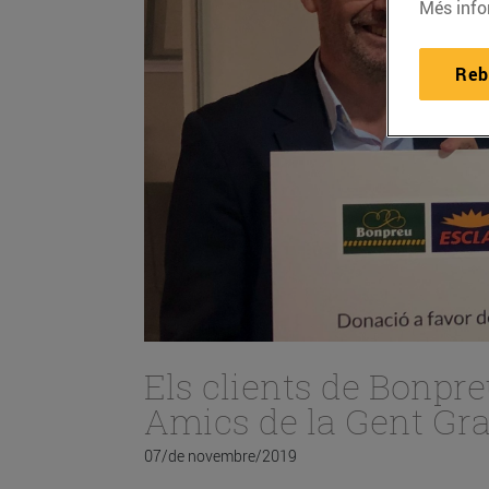
Més info
Reb
Els clients de Bonpr
Amics de la Gent Gr
07/de novembre/2019