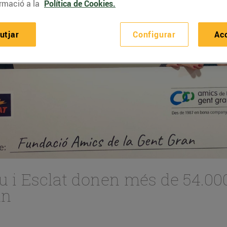
rmació a la
Política de Cookies.
utjar
Configurar
Ac
eu i Esclat donen més de 54.00
an