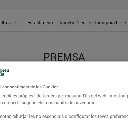
ltres
Establiments
Targeta Client
Incorpora't
PREMSA
itat dels supermercats Bonpreu i Esclat a través de la
l consentiment de les Cookies
 cookies pròpies i de tercers per mesurar l’ús del web i mostrar 
n un perfil segons els teus hàbits de navegació.
ptar, rebutjar les no essencials o configurar les teves preferènc