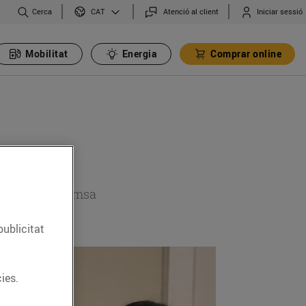
Cerca
Atenció al client
Iniciar sessió
CAT
Mobilitat
Energia
Comprar online
 secció de premsa
publicitat
ies.