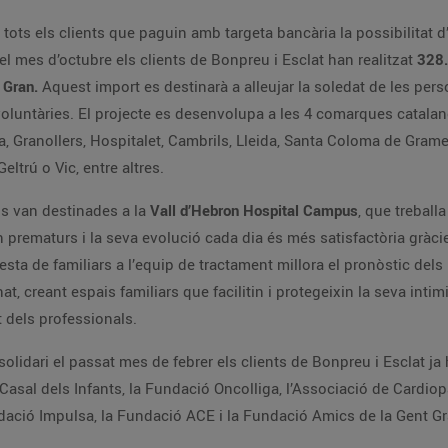
d’arrodonir l’import final de la seva compra i fer
una microdonació a una causa social. Durant el mes d’octubre els clients de Bonpreu i Esclat han realitzat
328
ent Gran.
Aquest import es destinarà a alleujar la soledat de les persones grans a través de programes
ques catalanes, acompanyant persones grans en més de
dell, Reus, Sant Cugat del Vallès,
 del Besòs, Tarragona, Vilanova i la Geltrú o Vic, entre altres.
s van destinades a la
Vall d’Hebron Hospital Campus
, que treballa per crear el nou Centre de
ospital, en els quals se sentin
l’assessorament dels professionals.
u i Esclat ja han donat més de 590.000€ a través de les
 (aacic), Save the Children, la
Fundació Catalana Síndrome de Down, la Fundació Impulsa, la Fundació ACE i la Fundac