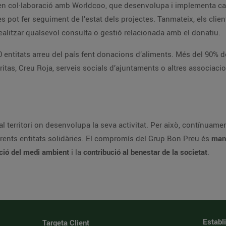
a canals de recaptació solidària. A través de la
junt amb el tiquet de compra que els permet realitzar qualsevol consulta o gestió relacionada amb el donatiu.
del 90% dels establiments Bonpreu i Esclat disposen
nar setmanalment
stablint
vincles de cooperació i col·laboració amb diferents entitats solidàries. El compromís del Grup Bon Preu és
mant
la protecció del medi ambient
i la
contribució al benestar de la societat
.
Establ
Targeta Client