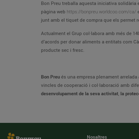
Bon Preu treballa aquesta iniciativa solidària en col·laboració amb Worldcoo, que desenvolupa i implement
pàgina web
https://bonpreu.worldcoo.com/ca/
es pot fer seguiment de l’estat dels projectes. Tanmateix, els clients reben un codi de donació que es facilita
Actualment el Grup col·labora amb més de 140 entitats arreu del país fent donacions d’aliments. Més 
d’acords per donar aliments a entitats com Càritas, Creu Roja, serveis socials d’ajuntaments o altres associacions amb l’objectiu de do
producte sec i fresc.
Bon Preu
és una empresa plenament arrelada al territori on desenvolupa la seva activitat. Per això, contínuament vetlla pel bé comú de la societat e
desenvolupament de la seva activitat
,
Nosaltres