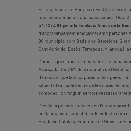
Els supermercats Bonpreu i Esclat ofereixen a tots els clients que paguin amb targeta bancària la possibilitat 
54.727,39€ per a la Fundació Amics de la G
d’acompanyament emocional amb persones voluntàries. El projecte es desenvolupa a les 4 comar
30 municipis, com Badalona, Barcelona, Girona, Granollers, Hospitalet, Cambrils, Lleida, Santa Coloma de Gramenet, Saba
Sant Adrià
Durant aquest mes de novembre les donacion
Avançada. Un 7,5% dels nounats de l’Estat són prematurs i la seva evolució cada dia és més satisfactòria gràcies a la qualitat de les cures rebudes. S’ha
demostrat que la incorporació dels pares i la resta de familiars a l’equip de tractament millora el pronòstic dels infants. Per aquest motiu, el nou Centre vol
situar la família al centre de les cures del nounat, creant espais familiars que facilitin i protegeixin la seva intimitat dins de l’h
còmodes i on tinguin sempre 
Des de la posada en marxa de l’arrodoniment solidari el passat mes de febrer els clients de Bonpre
col·laboracions amb diferents entitats com el Casal dels Infants, la Fundació Oncolliga, l’Associació de Cardiopaties Congènites