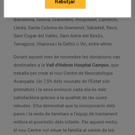
Rebutjar
les 4 comarques catalanes, acompanyant persones
grans en més de 30 municipis, com Badalona,
Barcelona, Girona, Granollers, Hospitalet, Cambrils,
Lleida, Santa Coloma de Gramenet, Sabadell, Reus,
Sant Cugat del Vallès, Sant Adrià del Besòs,
Tarragona, Vilanova i la Geltrú o Vic, entre altres.
Durant aquest mes de novembre les donacions van
destinades a la
Vall d’Hebron Hospital Campus
, que
treballa per crear el nou Centre de Neonatologia
Avançada. Un 7,5% dels nounats de l’Estat són
prematurs i la seva evolució cada dia és més
satisfactòria gràcies a la qualitat de les cures
rebudes. S’ha demostrat que la incorporació dels
pares i la resta de familiars a l’equip de tractament
millora el pronòstic dels infants. Per aquest motiu,
el nou Centre vol situar la família al centre de les