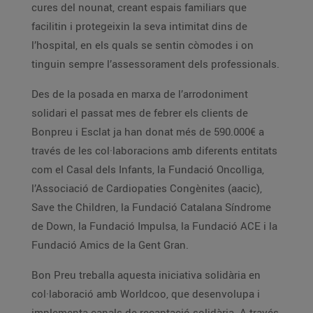
cures del nounat, creant espais familiars que
facilitin i protegeixin la seva intimitat dins de
l’hospital, en els quals se sentin còmodes i on
tinguin sempre l’assessorament dels professionals.
Des de la posada en marxa de l’arrodoniment
solidari el passat mes de febrer els clients de
Bonpreu i Esclat ja han donat més de 590.000€ a
través de les col·laboracions amb diferents entitats
com el Casal dels Infants, la Fundació Oncolliga,
l’Associació de Cardiopaties Congènites (aacic),
Save the Children, la Fundació Catalana Síndrome
de Down, la Fundació Impulsa, la Fundació ACE i la
Fundació Amics de la Gent Gran.
Bon Preu treballa aquesta iniciativa solidària en
col·laboració amb Worldcoo, que desenvolupa i
implementa canals de recaptació solidària. A través