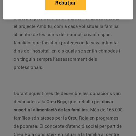
rebudes. S’ha demostrat que la incorporació dels
Rebutjar
pares i la resta de familiars a l’equip de tractament
millora el pronòstic dels infants. Per aquest motiu,
el projecte Amb tu, com a casa vol situar la família
al centre de les cures del nounat, creant espais
familiars que facilitin i protegeixin la seva intimitat
dins de l’hospital, en els quals se sentin còmodes i
on tinguin sempre l’assessorament dels
professionals.
Durant aquest mes de desembre les donacions van
destinades a la
Creu Roja
, que treballa per
donar
suport a l’alimentació de les famílies
. Més de 165.000
famílies són ateses per la Creu Roja en programes
de pobresa. El concepte d’atenció social per part de
Creu Roja consisteix en situar a la família al centre