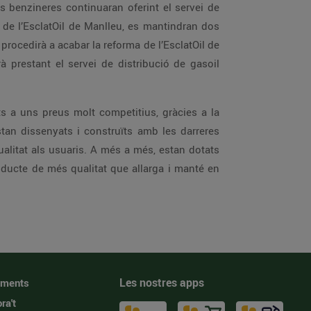
s benzineres continuaran oferint el servei de
de l’EsclatOil de Manlleu, es mantindran dos
procedirà a acabar la reforma de l’EsclatOil de
prestant el servei de distribució de gasoil
s a uns preus molt competitius, gràcies a la
tan dissenyats i construïts amb les darreres
ualitat als usuaris. A més a més, estan dotats
oducte de més qualitat que allarga i manté en
Les nostres apps
iments
ra't