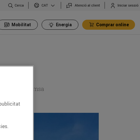
Cerca
Atenció al client
Iniciar sessió
CAT
Mobilitat
Energia
Comprar online
 secció de premsa
publicitat
ies.