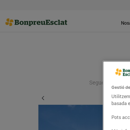
Nosa
Segueix l'actual
Gestió de
Utilitzem
basada e
Pots acce