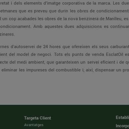
retat i dels elements d’imatge corporativa de la marca. Les due
 setmanes que es preveu que durin les obres de condicionament 
. I un cop acabades les obres de la nova benzinera de Manlleu, es 
ondicionament. Amb aquestes dues adquisicions es continuarà 
zineres.
nes d’autoservei de 24 hores que ofereixen els seus carburant
ient del model de negoci. Tots els punts de venda EsclatOil es
ecte del medi ambient, que garanteixen un servei eficient i de q
eliminar les impureses del combustible i, així, dispensar un pr
Establ
Targeta Client
Avantatges
Incorpo