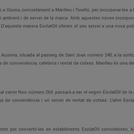
 Osona, concretament a Manlleu i Torelló, per incorporar-les a 
edi ambient i de servei de la marca. Amb aquestes noves incorpor
D’aquesta manera EsclatOil ofereix el seu servei a una nova pob
Ausona, situada al passeig de Sant Joan número 240, a la sortid
ga de conveniència, cafeteria i rentat de cotxes. Manlleu és una d
 al carrer Nou número 264, passarà a ser el segon EsclatOil de la p
ga de conveniència i un servei de rentat de cotxes. L’altre Escla
ents per convertir-les en establiments EsclatOil consisteixen, b