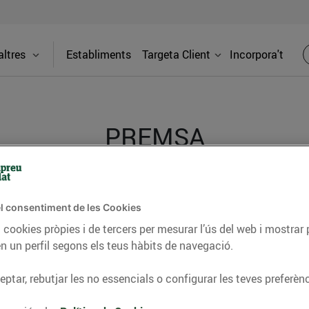
ltres
Establiments
Targeta Client
Incorpora't
PREMSA
itat dels supermercats Bonpreu i Esclat a través de la
l consentiment de les Cookies
 cookies pròpies i de tercers per mesurar l’ús del web i mostrar 
n un perfil segons els teus hàbits de navegació.
ptar, rebutjar les no essencials o configurar les teves preferènc