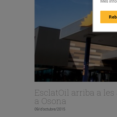
Més info
Reb
EsclatOil arriba a l
a Osona
09/d’octubre/2015