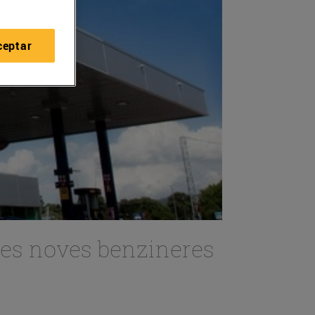
ceptar
dues noves benzineres