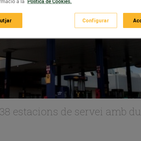
rmació a la
Política de Cookies.
utjar
Configurar
Ac
es 38 estacions de servei amb 