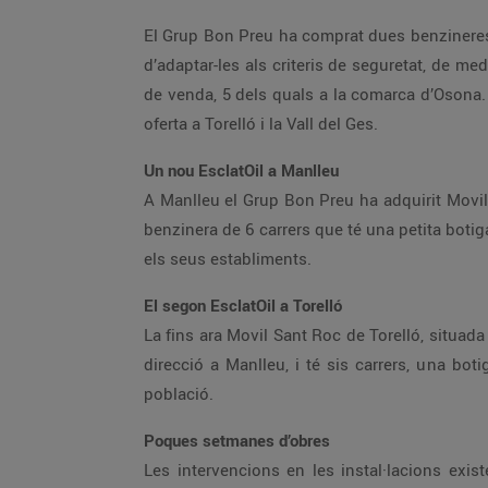
El Grup Bon Preu ha comprat dues benzineres a
d’adaptar-les als criteris de seguretat, de m
de venda, 5 dels quals a la comarca d’Osona. 
oferta a Torelló i la Vall del Ges.
Un nou EsclatOil a Manlleu
A Manlleu el Grup Bon Preu ha adquirit Movil 
benzinera de 6 carrers que té una petita boti
els seus establiments.
El segon EsclatOil a Torelló
La fins ara Movil Sant Roc de Torelló, situada
direcció a Manlleu, i té sis carrers, una boti
població.
Poques setmanes d’obres
Les intervencions en les instal·lacions exist