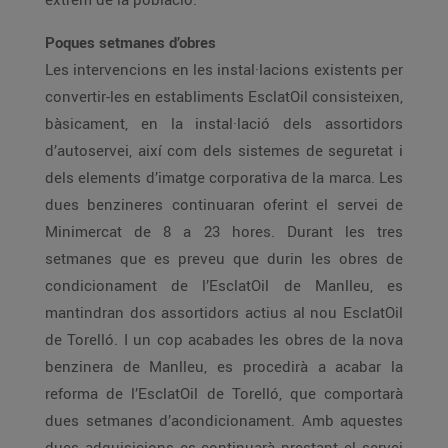
Poques setmanes d’obres
Les intervencions en les instal·lacions existents per
convertir-les en establiments EsclatOil consisteixen,
bàsicament, en la instal·lació dels assortidors
d’autoservei, així com dels sistemes de seguretat i
dels elements d’imatge corporativa de la marca. Les
dues benzineres continuaran oferint el servei de
Minimercat de 8 a 23 hores. Durant les tres
setmanes que es preveu que durin les obres de
condicionament de l’EsclatOil de Manlleu, es
mantindran dos assortidors actius al nou EsclatOil
de Torelló. I un cop acabades les obres de la nova
benzinera de Manlleu, es procedirà a acabar la
reforma de l’EsclatOil de Torelló, que comportarà
dues setmanes d’acondicionament. Amb aquestes
dues adquisicions es continuarà prestant el servei