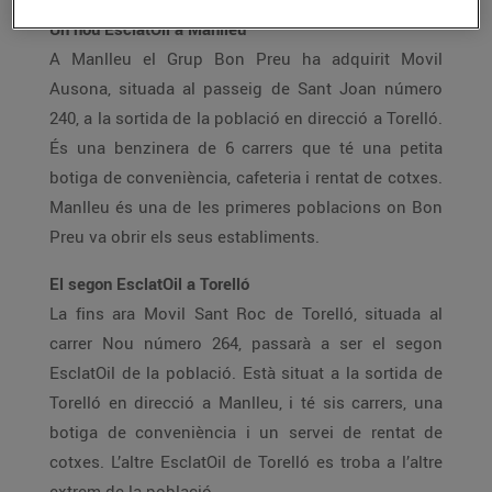
Un nou EsclatOil a Manlleu
A Manlleu el Grup Bon Preu ha adquirit Movil
Ausona, situada al passeig de Sant Joan número
240, a la sortida de la població en direcció a Torelló.
És una benzinera de 6 carrers que té una petita
botiga de conveniència, cafeteria i rentat de cotxes.
Manlleu és una de les primeres poblacions on Bon
Preu va obrir els seus establiments.
El segon EsclatOil a Torelló
La fins ara Movil Sant Roc de Torelló, situada al
carrer Nou número 264, passarà a ser el segon
EsclatOil de la població. Està situat a la sortida de
Torelló en direcció a Manlleu, i té sis carrers, una
botiga de conveniència i un servei de rentat de
cotxes. L’altre EsclatOil de Torelló es troba a l’altre
extrem de la població.