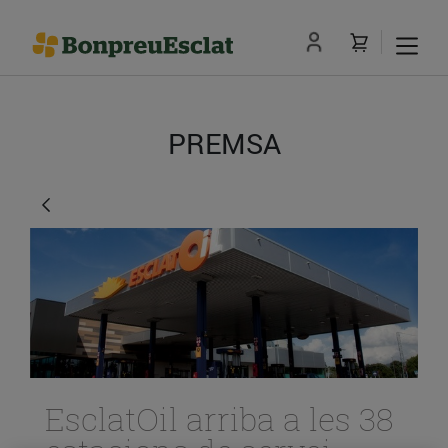
PREMSA
EsclatOil arriba a les 38