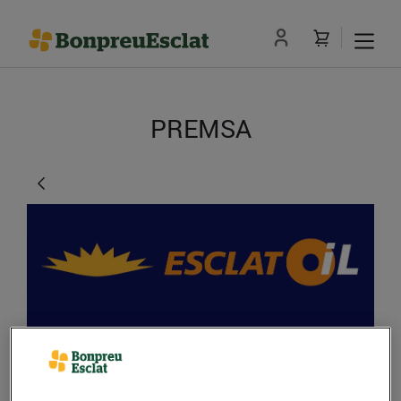
PREMSA
EsclatOil ha rebaixat el