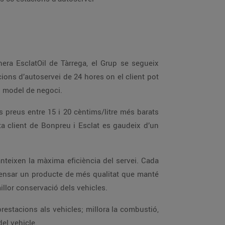
t, gràcies a una gestió molt eficient del model de negoci.
urants que n’evita l’oxidació i garanteix una millor conservació dels vehicles.
oll del motor del vehicle.