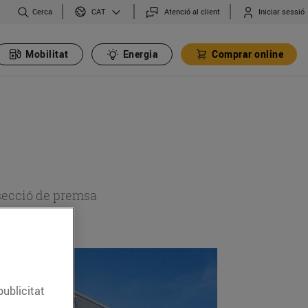
Cerca
Atenció al client
Iniciar sessió
CAT
Mobilitat
Energia
Comprar online
 secció de premsa
publicitat