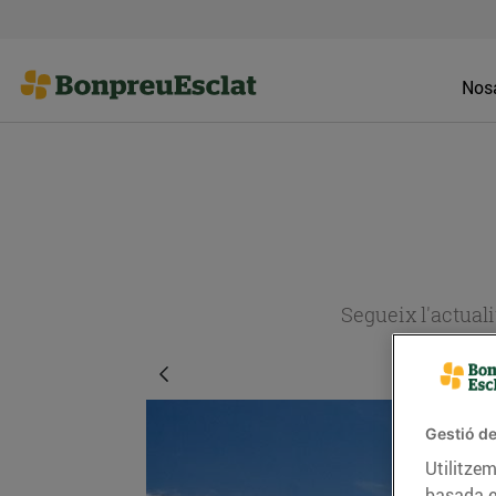
Nosa
Segueix l'actual
Gestió de
Utilitzem
basada e