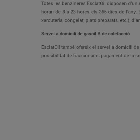
Totes les benzineres EsclatOil disposen d’un supermercat Bonpreu o Esclat al costat. Així mateix, una part de les benzineres compten amb un minimercat en
horari de 8 a 23 hores els 365 dies de l’any. El minimercat disposa d’un assortiment bàsic de productes de totes les seccions: alimentació (fleca, fruitera,
Servei a domicili de gasoil B de calefacció
EsclatOil també ofereix el servei a domicili de gasoil B de calefacció per a ús domèstic amb una àmplia xarxa de distribució a Catalunya. Els clients tenen la