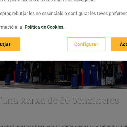
ptar, rebutjar les no essencials o configurar les teves preferènc
rmació a la
Política de Cookies.
utjar
Configurar
Ac
d’una xarxa de 50 benzineres
Aquest setembre el Grup Bon Preu ha obert una nova benzinera a Tàrrega