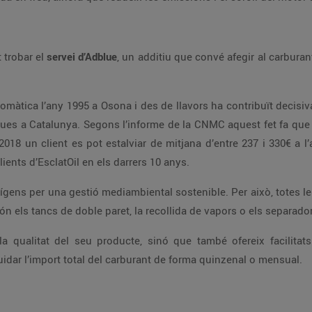
es EsclatOil també es pot trobar el
servei d’Adblue
, un additiu que convé afegir al carburant dièsel de camions, furgonetes i cotxes d’alta
any. L’estimació del Grup ascendeix a més de
0M€ l’estalvi que poden haver realitzat els clients d’EsclatOil en els darrers 10 anys.
sistemes de respecte del medi ambient com són els tancs de doble paret, 
consumidors fer pagaments a crèdit i, així, liquidar l’import total del carburant de forma quinzenal o mensual.