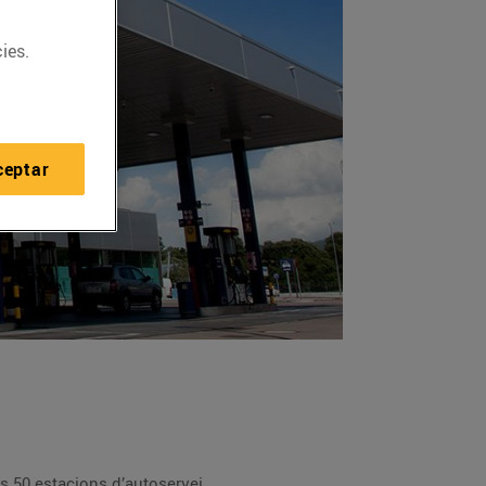
ies.
ceptar
, que ha suposat arribar a les 50 estacions d’autoservei