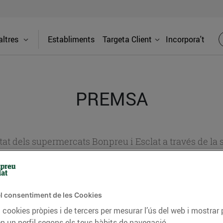
ltres
Establiments
Targeta Client
Incorpora't
PREMSA
itat dels supermercats Bonpreu i Esclat a través de la
l consentiment de les Cookies
 cookies pròpies i de tercers per mesurar l’ús del web i mostrar 
n un perfil segons els teus hàbits de navegació.