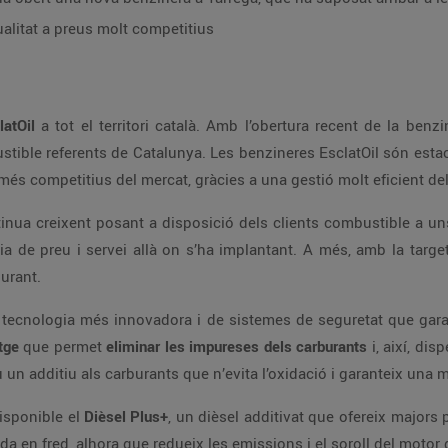
ualitat a preus molt competitius
atOil
a tot el territori català. Amb l’obertura recent de la benzinera EsclatOil de Tàrrega, el Grup se segueix
res on el client pot
trobar carburant d’alta qualitat amb els preus més competitius del merca
urant.
tge
que permet
eliminar les impureses dels carburants
i, així, dispensar un producte de més qualitat que manté
el vehicle en millors condicions. A més, inclou un additiu als carb
urants d’EsclatOil hi ha disponible el
Dièsel Plus+
, un dièsel additivat que ofereix majors prestacions als vehicles; millora la combustió,
aporta més potència al motor, facilita l’arrencada en fred, alhora que redueix les emissions i el sor