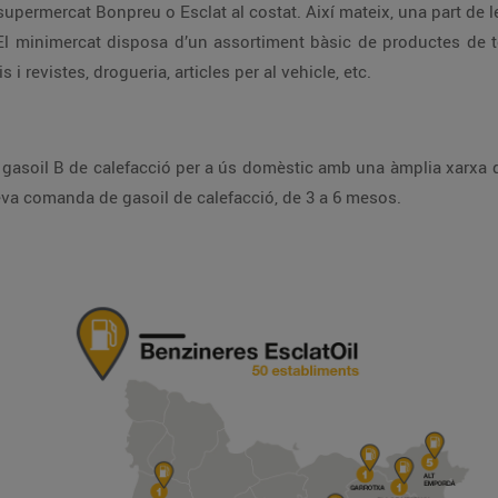
xarcuteria, congelat, plats preparats, etc.), diaris i revistes, drogueria, articles per al vehicle, etc.
possibilitat de fraccionar el pagament de la seva comanda de gasoil de calefacció, de 3 a 6 mesos.