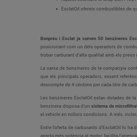
EsclatOil ofereix combustibles de q
Bonpreu i Esclat
ja sumen 50 benzineres Escl
posicionant com un dels operadors de combustible referents de Catalunya. Les benzineres EsclatOil són estacions d’autoservei de 24 ho
La xarxa de benzineres de la companyia continua creixent posant a disposició dels clients combustible a uns preus entre 15 i 20 cèntims/litre més barats
que els principals operadors, essent referència de preu i servei allà on s’ha implantant. A més, amb la targeta client de Bonpreu i Esclat es gaudeix d’un
descompte de 4 cèntims per cada litre de carb
Les benzineres EsclatOil estan dotades de la tecnologia més innovadora i de sistemes de seguretat que garanteixen la màxima eficiència del servei. Cada
benzinera disposa d’un
sistema de microfiltra
Entre l’oferta de carb