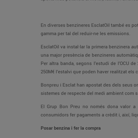
En diverses benziner
gamma per tal del reduir-ne les emissions.
EsclatOil va instal·lar la primera benzinera automàtica l’any 1995 a Osona i des de llavors ha contribuït decisivament dintre de l’Estat Espanyol a que hi hagi
una major presència de benzineres automàtiques a Catalunya. Segons l’informe de la CNMC aquest fet fa que el preu general baixi entre un 0,21% i un 0,5%.
Per altra banda, segons l’estudi de l’OCU de 2018 un client es pot estalviar de mitjana d’entre 237 i 330€ a l’
25
Bonpreu i Esclat han apostat des dels seus orígens per una gestió mediambiental sostenible. Per això, totes les benzineres EsclatOil compten amb diferents
El Grup Bon Preu no només dona valor a la qualitat del seu producte, sinó que també ofereix facilitats als seus clients. EsclatOil permet als seus
Posar benzina i fer la compra