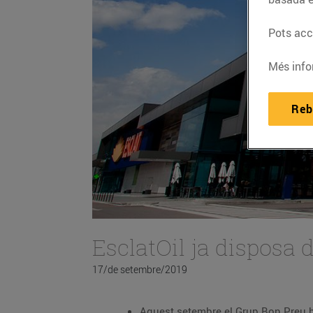
Pots acce
Més info
Reb
EsclatOil ja disposa 
17/de setembre/2019