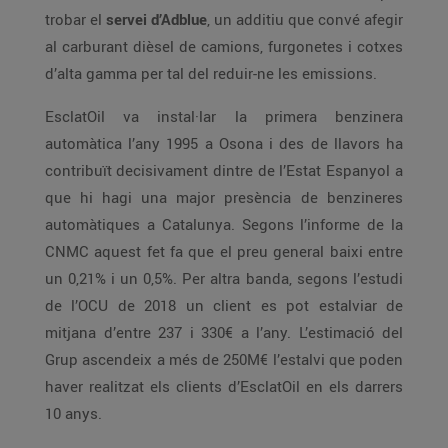
trobar el
servei d’Adblue
, un additiu que convé afegir
al carburant dièsel de camions, furgonetes i cotxes
d’alta gamma per tal del reduir-ne les emissions.
EsclatOil va instal·lar la primera benzinera
automàtica l’any 1995 a Osona i des de llavors ha
contribuït decisivament dintre de l’Estat Espanyol a
que hi hagi una major presència de benzineres
automàtiques a Catalunya. Segons l’informe de la
CNMC aquest fet fa que el preu general baixi entre
un 0,21% i un 0,5%. Per altra banda, segons l’estudi
de l’OCU de 2018 un client es pot estalviar de
mitjana d’entre 237 i 330€ a l’any. L’estimació del
Grup ascendeix a més de 250M€ l’estalvi que poden
haver realitzat els clients d’EsclatOil en els darrers
10 anys.