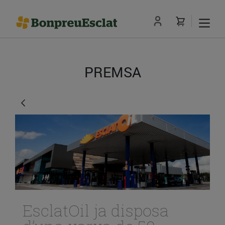
PREMSA
EsclatOil ja disposa