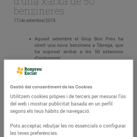
d’una xarxa de 50
benzineres
17/de setembre/2019
Aquest setembre el Grup Bon Preu ha
obert una nova benzinera a Tàrrega, que
ha suposat arribar a les 50 estacions
d’autoservei
EsclatOil ofereix combustibles de qualitat
a preus molt competitius
Gestió del consentiment de les Cookies
Utilitzem cookies pròpies i de tercers per mesurar l’ús
del web i mostrar publicitat basada en un perfil
Bonpreu i Esclat
ja sumen 50 benzineres EsclatOil
a
segons els teus hàbits de navegació.
tot el territori català. Amb l’obertura recent de la
benzinera EsclatOil de Tàrrega, el Grup se segueix
Pots acceptar, rebutjar les no essencials o configurar
posicionant com un dels operadors de combustible
les teves preferències.
referents de Catalunya. Les benzineres EsclatOil