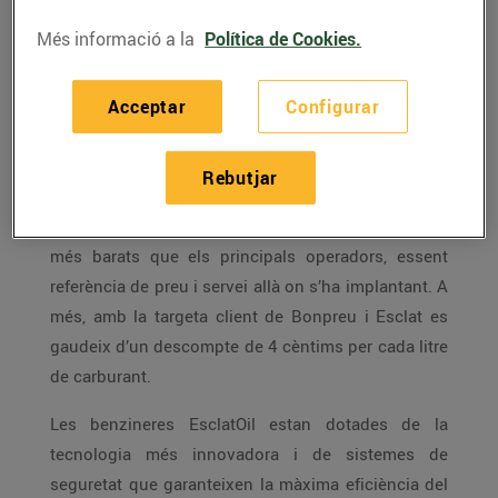
són estacions d’autoservei de 24 hores on el client
Més informació a la
Política de Cookies.
pot trobar carburant d’alta qualitat amb els preus
més competitius del mercat, gràcies a una gestió
Acceptar
Configurar
molt eficient del model de negoci.
La xarxa de benzineres de la companyia continua
Rebutjar
creixent posant a disposició dels clients
combustible a uns preus entre 15 i 20 cèntims/litre
més barats que els principals operadors, essent
referència de preu i servei allà on s’ha implantant. A
més, amb la targeta client de Bonpreu i Esclat es
gaudeix d’un descompte de 4 cèntims per cada litre
de carburant.
Les benzineres EsclatOil estan dotades de la
tecnologia més innovadora i de sistemes de
seguretat que garanteixen la màxima eficiència del