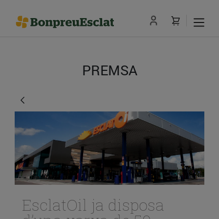
PREMSA
EsclatOil ja disposa