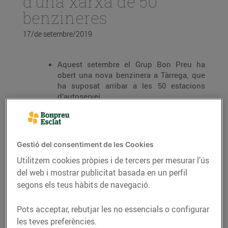
d’una xarxa de 50
benzineres
17/de setembre/2019
Aquest setembre el Grup Bon Preu ha
obert una nova benzinera a Tàrrega, que
ha suposat arribar a les 50 estacions
d’autoservei
EsclatOil ofereix combustibles de qualitat
a preus molt competitius
Gestió del consentiment de les Cookies
Utilitzem cookies pròpies i de tercers per mesurar l’ús
del web i mostrar publicitat basada en un perfil
Bonpreu i Esclat
ja sumen 50 benzineres EsclatOil
a
segons els teus hàbits de navegació.
tot el territori català. Amb l’obertura recent de la
benzinera EsclatOil de Tàrrega, el Grup se segueix
Pots acceptar, rebutjar les no essencials o configurar
posicionant com un dels operadors de combustible
les teves preferències.
referents de Catalunya. Les benzineres EsclatOil