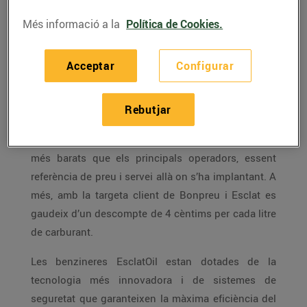
són estacions d’autoservei de 24 hores on el client
Més informació a la
Política de Cookies.
pot trobar carburant d’alta qualitat amb els preus
més competitius del mercat, gràcies a una gestió
Acceptar
Configurar
molt eficient del model de negoci.
La xarxa de benzineres de la companyia continua
Rebutjar
creixent posant a disposició dels clients
combustible a uns preus entre 15 i 20 cèntims/litre
més barats que els principals operadors, essent
referència de preu i servei allà on s’ha implantant. A
més, amb la targeta client de Bonpreu i Esclat es
gaudeix d’un descompte de 4 cèntims per cada litre
de carburant.
Les benzineres EsclatOil estan dotades de la
tecnologia més innovadora i de sistemes de
seguretat que garanteixen la màxima eficiència del