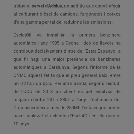
trobar el
servei d’Adblue
, un additiu que convé afegir
al carburant dièsel de camions, furgonetes i cotxes
d’alta gamma per tal del reduir-ne les emissions.
EsclatOil va instal·lar la primera benzinera
automàtica l’any 1995 a Osona i des de llavors ha
contribuït decisivament dintre de l’Estat Espanyol a
que hi hagi una major presència de benzineres
automàtiques a Catalunya. Segons l’informe de la
CNMC aquest fet fa que el preu general baixi entre
un 0,21% i un 0,5%. Per altra banda, segons l’estudi
de l’OCU de 2018 un client es pot estalviar de
mitjana d’entre 237 i 330€ a l’any. L’estimació del
Grup ascendeix a més de 250M€ l’estalvi que poden
haver realitzat els clients d’EsclatOil en els darrers
10 anys.