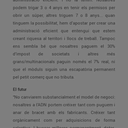
podem trigar 3 o 4 anys en tenir els permisos per
obrir un súper, altres triguen 7 o 8 anys... quan
tinguem la possibilitat, hem d’apostar per crear una
administració eficient que entengui que estem
creant riquesa al territori i llocs de treball. Tampoc
ens sembla bé que nosaltres paguem el 30%
d’impost de societats i altres més
grans/multinacionals paguin només el 7% real, ni
que el mòduls siguin una escapatòria permanent
pel petit comerç que no tributa.
El futur
“No canviarem substancialment el model de negoci:
nosaltres a l’ADN portem créixer tant com puguem i
anar de bracet amb els fabricants. Créixer tant
orgànicament com per adquisicions de forma
selectiva. I buscar millores permanentment, dotar-