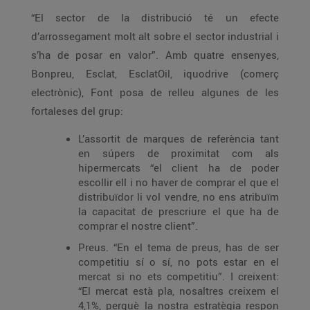
“El sector de la distribució té un efecte
d’arrossegament molt alt sobre el sector industrial i
s’ha de posar en valor”. Amb quatre ensenyes,
Bonpreu, Esclat, EsclatOil, iquodrive (comerç
electrònic), Font posa de relleu algunes de les
fortaleses del grup:
L’assortit de marques de referència tant
en súpers de proximitat com als
hipermercats “el client ha de poder
escollir ell i no haver de comprar el que el
distribuïdor li vol vendre, no ens atribuïm
la capacitat de prescriure el que ha de
comprar el nostre client”.
Preus. “En el tema de preus, has de ser
competitiu sí o sí, no pots estar en el
mercat si no ets competitiu”. I creixent:
“El mercat està pla, nosaltres creixem el
4,1%, perquè la nostra estratègia respon