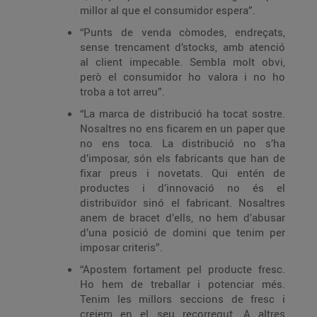
millor al que el consumidor espera”.
“Punts de venda còmodes, endreçats,
sense trencament d’stocks, amb atenció
al client impecable. Sembla molt obvi,
però el consumidor ho valora i no ho
troba a tot arreu”.
“La marca de distribució ha tocat sostre.
Nosaltres no ens ficarem en un paper que
no ens toca. La distribució no s’ha
d’imposar, són els fabricants que han de
fixar preus i novetats. Qui entén de
productes i d’innovació no és el
distribuïdor sinó el fabricant. Nosaltres
anem de bracet d’ells, no hem d’abusar
d’una posició de domini que tenim per
imposar criteris”.
“Apostem fortament pel producte fresc.
Ho hem de treballar i potenciar més.
Tenim les millors seccions de fresc i
creiem en el seu recorregut. A altres