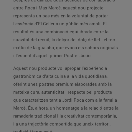
entre Roca i Mas Marcè, aquest nou projecte
representa un pas més en la voluntat de portar
l’essència d’El Celler a un públic més ampli. El
resultat és una combinació equilibrada entre la
suavitat del recuit, la dolçor del dolç de llet i el toc
exòtic de la guaiaba, que evoca els sabors originals
i l’esperit d’aquell primer Postre Làctic.
Aquest nou producte vol apropar l’experiència
gastronòmica d’alta cuina a la vida quotidiana,
oferint unes postres premium elaborades amb la
mateixa cura, autenticitat i respecte pel producte
que caracteritzen tant a Jordi Roca com a la família
Marcè. És, alhora, un homenatge a la relació entre la
ramaderia tradicional i la creativitat contemporània,
i a una trajectòria compartida que uneix territori,
tradició i innovació.