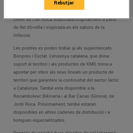
Rebutjar
accessible del reconegut Postre Làctic, una de les
creacions més emblemàtiques del ‘postrer’ d’El
Celler de Can Roca, elaborada originalment a partir
de llet d’ovella i inspirada en els sabors de la
infància.
Les postres es poden trobar ja als supermercats
Bonpreu i Esclat. L'ensenya catalana, que dona
suport al territori i als productes de KM0, torna a
apostar per oferir als seus lineals un producte de
territori que garanteix la continuïtat del sector làctic
a Catalunya. També esta disponible a la
Rocambolesc Bikineria i al Bar Cacao (Girona), de
Jordi Roca. Pròximament, també estaran
disponibles en altres cadenes de distribució i a
botigues especialitzades.
Després de gairebé dues dècades de col·laboració