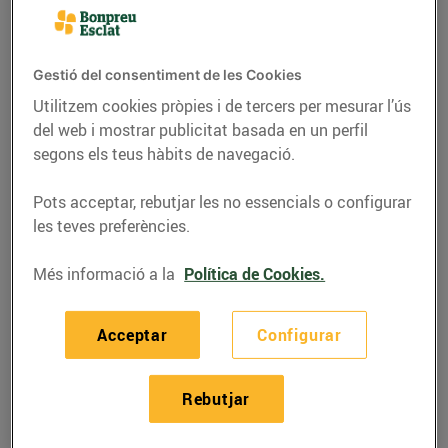
de l'Ajuda i Amics de
Balenyà, guanyadors
dels concurs de
Gestió del consentiment de les Cookies
projectes de les entitats
Utilitzem cookies pròpies i de tercers per mesurar l’ús
de Balenyà, convocat
del web i mostrar publicitat basada en un perfil
per Bon Preu
segons els teus hàbits de navegació.
24/d’agost/2017
Pots acceptar, rebutjar les no essencials o configurar
les teves preferències.
Bon Preu
, que tenim la seu logística a
Balenyà
, amb
Més informació a la
Política de Cookies.
la convocatòria del
concurs de projectes de les
entitats
hem refermat el nostre compromís amb el
Acceptar
Configurar
municipi, amb la finalitat d’estimular i enfortir el
teixit associatiu del municipi i promoure projectes
que millorin la qualitat de vida dels seus veïns.
Rebutjar
El passat dia 3 d’agost, es va reunir el jurat compost