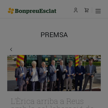
PREMSA
L’Èrica arriba a Reus