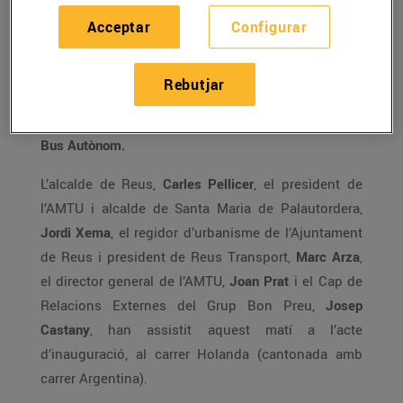
El
Grup Bon Preu
col•labora, juntament amb
Acceptar
Configurar
l’Associació de municipis per la Mobilitat i el
Transport Urbà (AMTU)
i amb el suport del
Rebutjar
Departament de Territori i Sostenibilitat de la
Generalitat de Catalunya
, amb
La Gira Catalana del
Bus Autònom.
L’alcalde de Reus,
Carles Pellicer
, el president de
l’AMTU i alcalde de Santa Maria de Palautordera,
Jordi Xema
, el regidor d’urbanisme de l’Ajuntament
de Reus i president de Reus Transport,
Marc Arza
,
el director general de l’AMTU,
Joan Prat
i el Cap de
Relacions Externes del Grup Bon Preu,
Josep
Castany
, han assistit aquest matí a l’acte
d’inauguració, al carrer Holanda (cantonada amb
carrer Argentina).