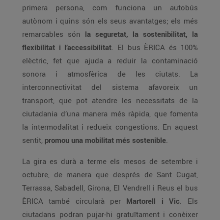
primera persona, com funciona un autobús
autònom i quins són els seus avantatges; els més
remarcables són
la seguretat, la sostenibilitat, la
flexibilitat i l’accessibilitat
. El bus ÈRICA és 100%
elèctric, fet que ajuda a reduir la contaminació
sonora i atmosfèrica de les ciutats. La
interconnectivitat del sistema afavoreix un
transport, que pot atendre les necessitats de la
ciutadania d’una manera més ràpida, que fomenta
la intermodalitat i redueix congestions. En aquest
sentit,
promou una mobilitat més sostenible
.
La gira es durà a terme els mesos de setembre i
octubre, de manera que després de Sant Cugat,
Terrassa, Sabadell, Girona, El Vendrell i Reus el bus
ÈRICA també circularà per
Martorell i Vic
. Els
ciutadans podran pujar-hi gratuïtament i conèixer