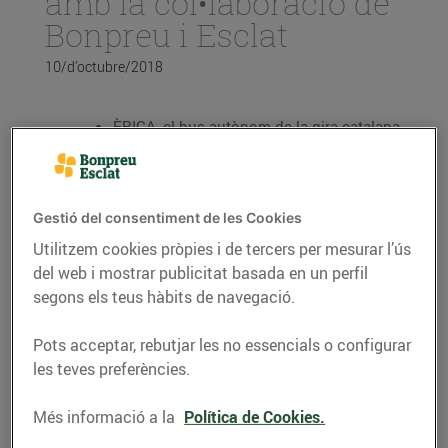
amb la col•laboració de
Bonpreu i Esclat
10/d’octubre/2018
ÈRICA, el bus autònom de la gira catalana,
arriba a Reus en el seu recorregut per vuit
municipis durant els mesos de setembre i
octubre. Des de l’inici de la gira ja ha
transportat més de 9.000 ciutadans
Gestió del consentiment de les Cookies
És una iniciativa pionera que permetrà
Utilitzem cookies pròpies i de tercers per mesurar l’ús
experimentar, per primera vegada a
del web i mostrar publicitat basada en un perfil
Catalunya, la posada en marxa d’un
segons els teus hàbits de navegació.
transport públic amb vehicle autònom
L’acord reforça el compromís del Grup
Pots acceptar, rebutjar les no essencials o configurar
Bon Preu per la sostenibilitat i l’eficiència
les teves preferències.
energètica
Més informació a la
Política de Cookies.