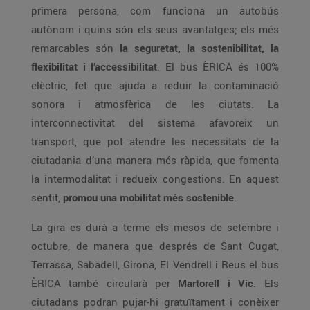
primera persona, com funciona un autobús
autònom i quins són els seus avantatges; els més
remarcables són
la seguretat, la sostenibilitat, la
flexibilitat i l’accessibilitat
. El bus ÈRICA és 100%
elèctric, fet que ajuda a reduir la contaminació
sonora i atmosfèrica de les ciutats. La
interconnectivitat del sistema afavoreix un
transport, que pot atendre les necessitats de la
ciutadania d’una manera més ràpida, que fomenta
la intermodalitat i redueix congestions. En aquest
sentit,
promou una mobilitat més sostenible
.
La gira es durà a terme els mesos de setembre i
octubre, de manera que després de Sant Cugat,
Terrassa, Sabadell, Girona, El Vendrell i Reus el bus
ÈRICA també circularà per
Martorell i Vic
. Els
ciutadans podran pujar-hi gratuïtament i conèixer