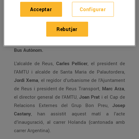
El
Grup Bon Preu
col•labora, juntament amb
Acceptar
Configurar
l’Associació de municipis per la Mobilitat i el
Transport Urbà (AMTU)
i amb el suport del
Rebutjar
Departament de Territori i Sostenibilitat de la
Generalitat de Catalunya
, amb
La Gira Catalana del
Bus Autònom.
L’alcalde de Reus,
Carles Pellicer
, el president de
l’AMTU i alcalde de Santa Maria de Palautordera,
Jordi Xema
, el regidor d’urbanisme de l’Ajuntament
de Reus i president de Reus Transport,
Marc Arza
,
el director general de l’AMTU,
Joan Prat
i el Cap de
Relacions Externes del Grup Bon Preu,
Josep
Castany
, han assistit aquest matí a l’acte
d’inauguració, al carrer Holanda (cantonada amb
carrer Argentina).