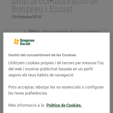
amb la col•laboració de
Bonpreu i Esclat
10/d’octubre/2018
ÈRICA, el bus autònom de la gira catalana,
arriba a Reus en el seu recorregut per vuit
municipis durant els mesos de setembre i
octubre. Des de l’inici de la gira ja ha
transportat més de 9.000 ciutadans
Gestió del consentiment de les Cookies
És una iniciativa pionera que permetrà
Utilitzem cookies pròpies i de tercers per mesurar l’ús
experimentar, per primera vegada a
del web i mostrar publicitat basada en un perfil
Catalunya, la posada en marxa d’un
segons els teus hàbits de navegació.
transport públic amb vehicle autònom
L’acord reforça el compromís del Grup
Pots acceptar, rebutjar les no essencials o configurar
Bon Preu per la sostenibilitat i l’eficiència
les teves preferències.
energètica
Més informació a la
Política de Cookies.