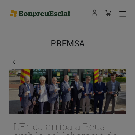
PREMSA
L’Èrica arriba a Reus