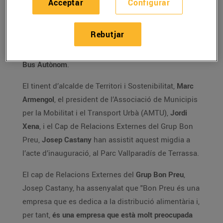
Acceptar
Configurar
l’
Associació de municipis per la Mobilitat i el
Transport Urbà
(AMTU) i amb el suport del
Rebutjar
Departament de Territori i Sostenibilitat de la
Generalitat de Catalunya
, amb
La Gira Catalana del
Bus Autònom
.
El tinent d’alcalde de Territori i Sostenibilitat,
Marc
Armengol
, el president de l’Associació de Municipis
per la Mobilitat i el Transport Urbà (AMTU),
Jordi
Xena
, i el Cap de Relacions Externes del Grup Bon
Preu,
Josep Castany
han assistit aquest migdia a
l’acte d’inauguració, al Parc Vallparadís de Terrassa.
El cap de Relacions Externes del
Grup Bon Preu
,
Josep Castany, ha assenyalat que "Bon Preu és una
empresa que es dedica a la distribució alimentària i,
per tant,
és una empresa que està molt preocupada