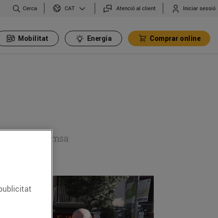
Cerca
Atenció al client
Iniciar sessió
CAT
Mobilitat
Energia
Comprar online
 secció de premsa
publicitat