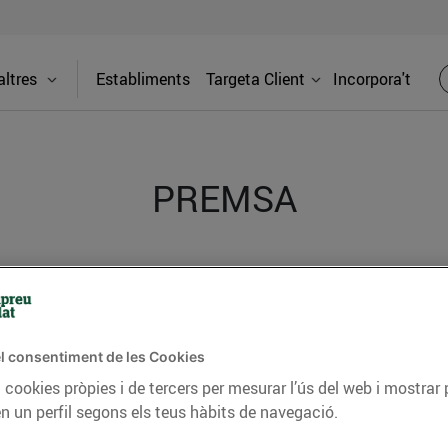
ltres
Establiments
Targeta Client
Incorpora't
PREMSA
itat dels supermercats Bonpreu i Esclat a través de la
l consentiment de les Cookies
 cookies pròpies i de tercers per mesurar l’ús del web i mostrar 
n un perfil segons els teus hàbits de navegació.