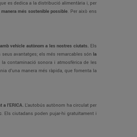
 es dedica a la distribució alimentària i, per
la manera més sostenible possible
. Per això ens
 amb vehicle autònom a les nostres ciutats.
Els
s seus avantatges; els més remarcables són
la
r la contaminació sonora i atmosfèrica de les
adania d’una manera més ràpida, que fomenta la
t a l’ERICA.
L’autobús autònom ha circulat per
c
. Els ciutadans poden pujar-hi gratuïtament i