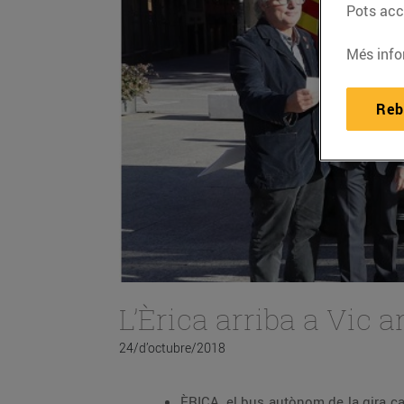
Pots acce
Més info
Reb
L’Èrica arriba a Vic 
24/d’octubre/2018
ÈRICA, el bus autònom de la gira cat