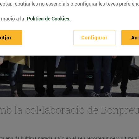
ptar, rebutjar les no essencials o configurar les teves preferènc
rmació a la
Política de Cookies.
utjar
Configurar
Ac
amb la col•laboració de Bonpreu
alana, fa l’última parada a Vic en el seu recorregut per vuit mun