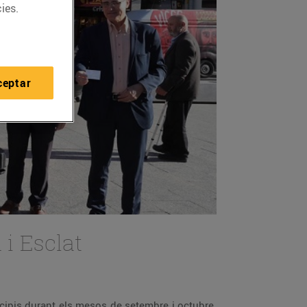
ies.
ceptar
 i Esclat
icipis durant els mesos de setembre i octubre.