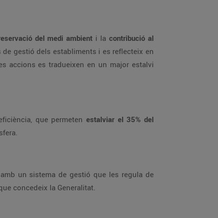
preservació del medi ambient
i la
contribució al
de gestió dels establiments i es reflecteix en
es accions es tradueixen en un major estalvi
oeficiència, que permeten
estalviar el 35% del
sfera.
 amb un sistema de gestió que les regula de
 que concedeix la Generalitat.