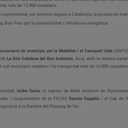
portat més de 13.000 ciutadans
t experimentar, per primera vegada a Catalunya, la posada en ma
 Bon Preu per la sostenibilitat i l’eficiència energètica
Associació de municipis per la Mobilitat i el Transport Urbà
(AMTU) 
amb
La Gira Catalana del Bus Autònom.
Avui, amb la darrera parad
 vuit municipis catalans i ha transportat més de 13.000 ciutadan
obilitat,
Isidre Gavín
, el regidor de Medi Ambient de l’Ajuntame
lés i vicepresident de la FECAV,
Ramón Sagalés
i el Cap de R
nauguració a la Rambla del Passeig de Vic.