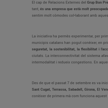
El cap de Relacions Externes del
Grup Bon Pr
tant,
és una empresa que està molt preocupada p
sentim molt còmodes col•laborant amb aquestes
La iniciativa ha permès experimentar, per pr
municipis catalans han pogut conèixer, en p
seguretat, la sostenibilitat, la flexibilitat i l’ac
ciutats. La interconnectivitat del sistema af
intermodalitat i redueix congestions. En aques
Des de que el passat 7 de setembre es va inic
Sant Cugat, Terrassa, Sabadell, Girona, El Vendr
conèixer de primera mà com funciona aquest 