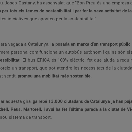
eu
, Josep Castany, ha assenyalat que "Bon Preu és una empresa que
er tots els temes de sostenibilitat i per fer la seva activitat de 
 iniciatives que aposten per la sostenibilitat".
imera vegada a Catalunya,
la posada en marxa d’un transport públic
rimera persona, com funciona un autobús autònom i quins són el
cessibilitat
. El bus ÈRICA és 100% elèctric, fet que ajuda a redui
avoreix un transport, que pot atendre les necessitats de la ciut
t sentit,
promou una mobilitat més sostenible.
iar aquesta gira,
gairebé 13.000 ciutadans de Catalunya ja han puja
ell, Reus, Martorell, i avui ha fet l’última parada a la ciutat de Vi
nou sistema de transport.