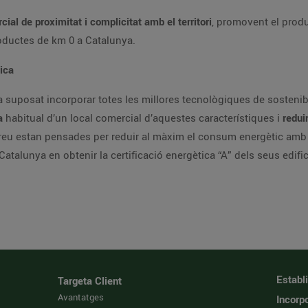
cial de proximitat i complicitat amb el territori
, promovent el produc
roductes de km 0 a Catalunya.
tica
suposat incorporar totes les millores tecnològiques de sostenibil
a
habitual d’un local comercial d’aquestes característiques i
redui
Preu estan pensades per reduir al màxim el consum energètic amb 
Catalunya en obtenir la certificació energètica “A” dels seus edific
Establ
Targeta Client
Avantatges
Incorpo