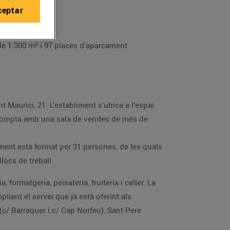
ceptar
de 1.300 m² i 97 places d’aparcament
nt Maurici, 21. L’establiment s’ubica a l’espai
at compta amb una sala de vendes de més de
iment està format per 31 persones, de les quals
locs de treball.
formatgeria, peixateria, fruiteria i celler. La
iant el servei que ja està oferint als
(c/ Barraquer i c/ Cap Norfeu), Sant Pere