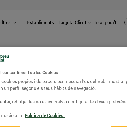
ltres
Establiments
Targeta Client
Incorpora't
PREMSA
l consentiment de les Cookies
itat dels supermercats Bonpreu i Esclat a través de la
 cookies pròpies i de tercers per mesurar l’ús del web i mostrar 
n un perfil segons els teus hàbits de navegació.
ptar, rebutjar les no essencials o configurar les teves preferènc
ava reobre ampliat com a Bon
rmació a la
Política de Cookies.