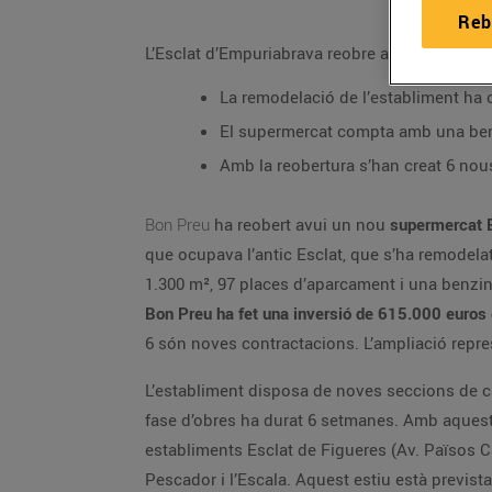
Reb
L’Esclat d’Empuriabrava reobre ampliat com 
La remodelació de l’establiment ha 
El supermercat compta amb una ben
Amb la reobertura s’han creat 6 nous
Bon Preu
ha reobert avui un nou
supermercat 
que ocupava l’antic Esclat, que s’ha remodela
1.300 m², 97 places d’aparcament i una benzin
Bon Preu ha fet una inversió de 615.000 euros 
6 són noves contractacions. L’ampliació repre
L’establiment disposa de noves seccions de carn
fase d’obres ha durat 6 setmanes. Amb aquesta 
establiments Esclat de Figueres (Av. Països Ca
Pescador i l’Escala. Aquest estiu està previst