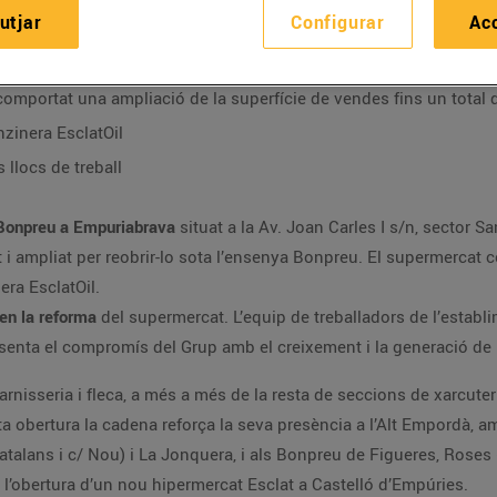
utjar
Configurar
Ac
a Bonpreu
comportat una ampliació de la superfície de vendes fins un total 
zinera EsclatOil
 llocs de treball
Bonpreu a Empuriabrava
situat a la Av. Joan Carles I s/n, sector Sa
t i ampliat per reobrir-lo sota l’ensenya Bonpreu. El supermerc
era EsclatOil.
en la reforma
del supermercat. L’equip de treballadors de l’establ
senta el compromís del Grup amb el creixement i la generació de l
isseria i fleca, a més a més de la resta de seccions de xarcuteria, 
obertura la cadena reforça la seva presència a l’Alt Empordà, ampl
talans i c/ Nou) i La Jonquera, i als Bonpreu de Figueres, Roses 
a l’obertura d’un nou hipermercat Esclat a Castelló d’Empúries.