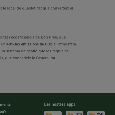
te local de qualitat, fet que converteix el
itat i ecoeficiència de Bon Preu, que
r un 40% les emissions de CO2
a l’atmosfera.
un sistema de gestió que les regula de
is, que concedeix la Generalitat.
Les nostres apps
iments
ra't