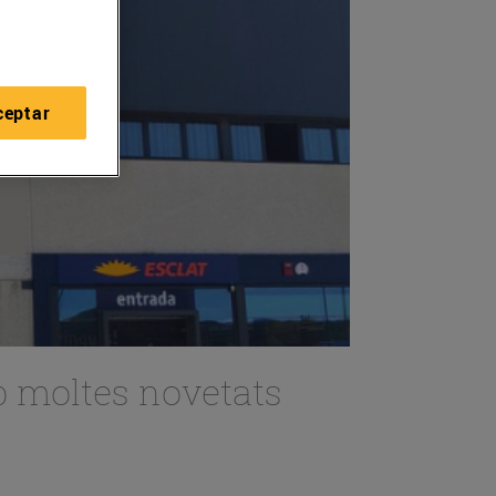
ceptar
b moltes novetats