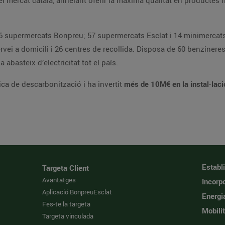
l mercat català, anhelant oferir la màxima qualitat en productes fr
 supermercats Bonpreu; 57 supermercats Esclat i 14 minimercats
ei a domicili i 26 centres de recollida. Disposa de 60 benzineres 
abasteix d’electricitat tot el país.
ca de descarbonització i ha invertit
més de 10M€ en la instal·lació
Establ
Targeta Client
Avantatges
Incorpo
Aplicació BonpreuEsclat
Energi
Fes-te la targeta
Mobilit
Targeta vinculada