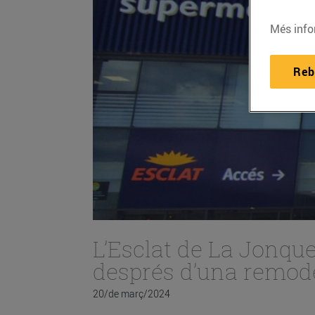
Més info
Reb
L’Esclat de La Jonqu
després d’una remod
20/de març/2024