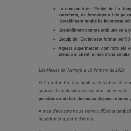
La renovació de l’Esclat de La Jonqu
xarcuteria, de formatgeria i de peix
l’establiment també ha incorporat poll
L’establiment compta amb una sala d
L’equip de l’Esclat està format per 5
Aquest supermercat, com tots els est
atenció al client, a més d’una àmplia
Les Masies de Voltregà, a 19 de març de 2024.
El Grup Bon Preu ha finalitzat les obres de re
suposat l’ampliació de seccions i serveis de l
peixateria amb forn de cocció de peix i marisc p
A més d’aquests nous serveis, l’Esclat també h
la perfumeria, entre d’altres.