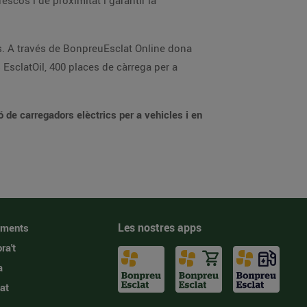
escos i de proximitat i garantir la
. A través de BonpreuEsclat Online dona
EsclatOil, 400 places de càrrega per a
 de carregadors elèctrics per a vehicles i en
Les nostres apps
iments
ra't
a
at