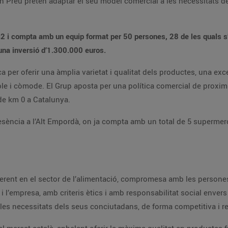
Preu pretén adaptar el seu model comercial a les necessitats dels
2 i compta amb un equip format per 50 persones, 28 de les quals s’h
una inversió d’1.300.000 euros.
 per oferir una àmplia varietat i qualitat dels productes, una exce
e i còmode. El Grup aposta per una política comercial de proximita
 de km 0 a Catalunya.
esència a l’Alt Empordà, on ja compta amb un total de 5 superme
ent en el sector de l’alimentació, compromesa amb les persones i 
i l’empresa, amb criteris ètics i amb responsabilitat social envers e
 les necessitats dels seus conciutadans, de forma competitiva i r