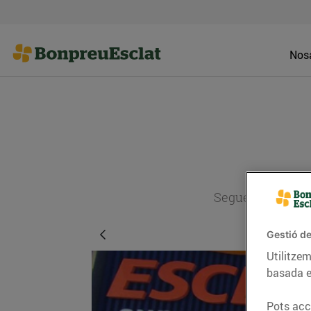
Nosa
Segueix l'actual
Gestió de
Utilitzem
basada e
Pots acce