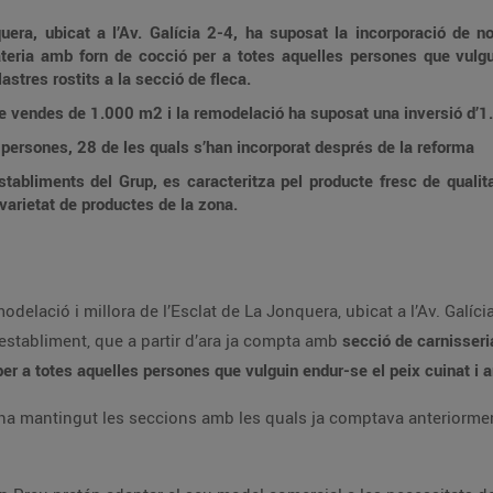
era, ubicat a l’Av. Galícia 2-4, ha suposat la incorporació de no
ateria amb forn de cocció per a totes aquelles persones que vulgu
astres rostits a la secció de fleca.
e vendes de 1.000 m2 i la remodelació ha suposat una inversió d’1
0 persones, 28 de les quals s’han incorporat després de la reforma
abliments del Grup, es caracteritza pel producte fresc de qualita
 varietat de productes de la zona.
modelació i millora de l’Esclat de La Jonquera, ubicat a l’Av. Galí
’establiment, que a partir d’ara ja compta amb
secció de carnisseria
er a totes aquelles persones que vulguin endur-se el peix cuinat i am
a mantingut les seccions amb les quals ja comptava anteriorment, co