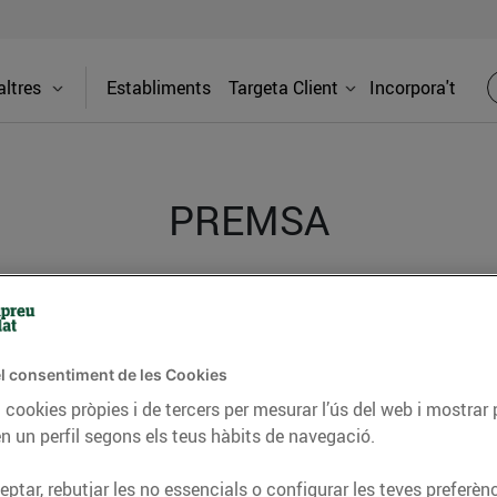
ltres
Establiments
Targeta Client
Incorpora't
PREMSA
itat dels supermercats Bonpreu i Esclat a través de la
l consentiment de les Cookies
 cookies pròpies i de tercers per mesurar l’ús del web i mostrar 
n un perfil segons els teus hàbits de navegació.
ptar, rebutjar les no essencials o configurar les teves preferènc