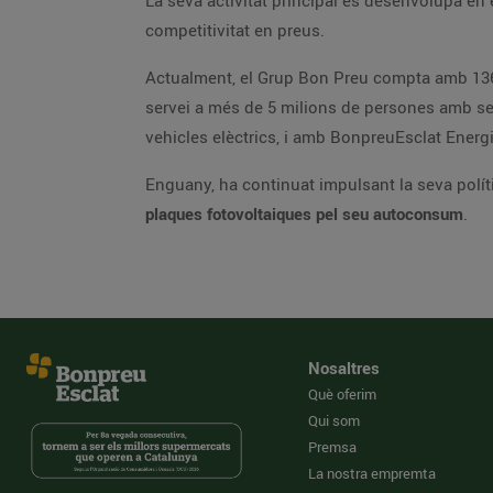
La seva activitat principal es desenvolupa en e
competitivitat en preus.
Actualment, el Grup Bon Preu compta amb 136
servei a més de 5 milions de persones amb serv
vehicles elèctrics, i amb BonpreuEsclat Energia 
Enguany, ha continuat impulsant la seva políti
plaques fotovoltaiques pel seu autoconsum
.
Nosaltres
Què oferim
Qui som
Premsa
La nostra empremta