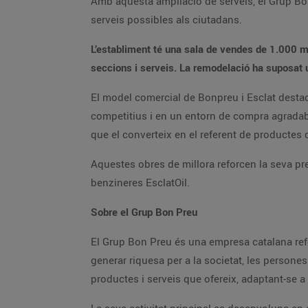
Amb aquesta ampliació de serveis, el Grup Bon 
serveis possibles als ciutadans.
L’establiment té una sala de vendes de 1.000 m
seccions i serveis. La remodelació ha suposat 
El model comercial de Bonpreu i Esclat destaca
competitius i en un entorn de compra agradabl
que el converteix en el referent de productes
Aquestes obres de millora reforcen la seva pr
benzineres EsclatOil.
Sobre el Grup Bon Preu
El Grup Bon Preu és una empresa catalana refer
generar riquesa per a la societat, les persones 
productes i serveis que ofereix, adaptant-se a