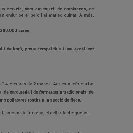
us serveis, com ara taulell de carnisseria, de
in endur-se el peix i el marisc cuinat. A més,
.300.000 euros.
t i de km0, preus competitius i una excel·lent
cia 2-4, després de 2 mesos. Aquesta reforma ha
, de xarcuteria i de formatgeria tradicionals, de
b pollastres rostits a la secció de fleca.
m ara la fruiteria, el celler, la drogueria i