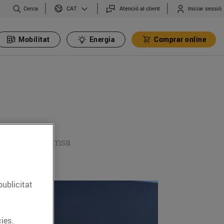
Cerca
Atenció al client
Iniciar sessió
CAT
Mobilitat
Energia
Comprar online
 secció de premsa
publicitat
ies.