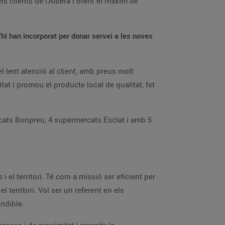
 clients de l’Albera i oferir el màxim de
i han incorporat per donar servei a les noves
l·lent atenció al client, amb preus molt
t i promou el producte local de qualitat, fet
rcats Bonpreu, 4 supermercats Esclat i amb 5
el territori. Té com a missió ser eficient per
l territori. Vol ser un referent en els
endible.