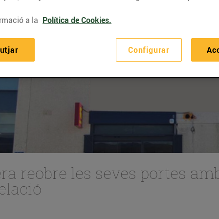
rmació a la
Política de Cookies.
utjar
Configurar
Ac
era reobre les seves portes am
elació