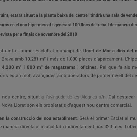
ruint, estarà situat a la planta baixa del centre i tindrà una sala de ven
euros en el nou hipermercat i generarà 100 llocs de treball de manera di
revista per a finals de novembre del 2018
truint el primer Esclat al municipi de
Lloret de Mar a dins del 
a Brava amb 19.281 m² i més de 1.000 places d’aparcament. L’hip
e 4.200 m² i 800 m² de magatzems i oficines
. Pel que fa als m
ons estan molt avançades amb operadors de primer nivell del sec
nou centre, situat a l’
avinguda de les Alegries s/n
. Cal destacar
 i Nova Lloret són els propietaris d’aquest nou centre comercial.
en la construcció del nou establiment
. Serà el primer Esclat al m
 manera directa a la localitat i indirectament uns 320 més. L’ober