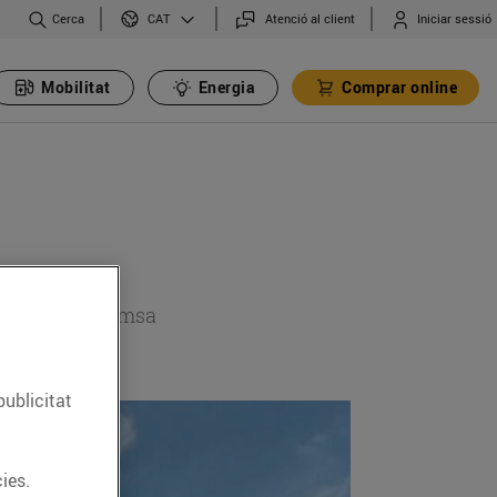
Cerca
Atenció al client
Iniciar sessió
CAT
Mobilitat
Energia
Comprar online
 secció de premsa
publicitat
ies.