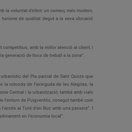
mb la voluntat d’oferir un comerç més modern,
 al turisme de qualitat degut a la seva ubicació
competitius, amb la millor atenció al client, i
a generació de llocs de treball a la zona”.
 urbanístic del Pla parcial de Sant Quirze que
 la rotonda de l’avinguda de les Alegries, la
isme Central i la urbanització, també amb vials
ó de l’entorn de Puigventós, conegut també com
m l’accés al Turó d’en Buc amb una passera”. I
ositivament en l’economia local”.