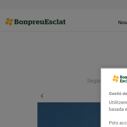
Nosa
Segueix l'actual
Gestió de
Utilitzem
basada e
Pots acce