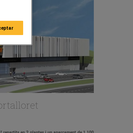
ceptar
rtalloret
m² repartits en 2 plantes i un aparcament de 1.100