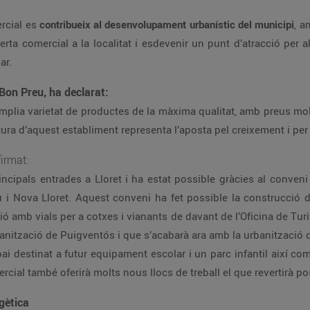
rcial es
contribueix al desenvolupament urbanístic del municipi
, a
l’oferta comercial a la localitat i esdevenir un punt d’atracció per
ar.
Bon Preu, ha declarat:
àmplia varietat de productes de la màxima qualitat, amb preus molt 
ura d’aquest establiment representa l’aposta pel creixement i per l
irmat:
ncipals entrades a Lloret i ha estat possible gràcies al conveni
i Nova Lloret. Aquest conveni ha fet possible la construcció de
ió amb vials per a cotxes i vianants de davant de l’Oficina de Tur
rbanització de Puigventós i que s’acabarà ara amb la urbanitzaci
pai destinat a futur equipament escolar i un parc infantil així co
rcial també oferirà molts nous llocs de treball el que revertirà p
rgètica