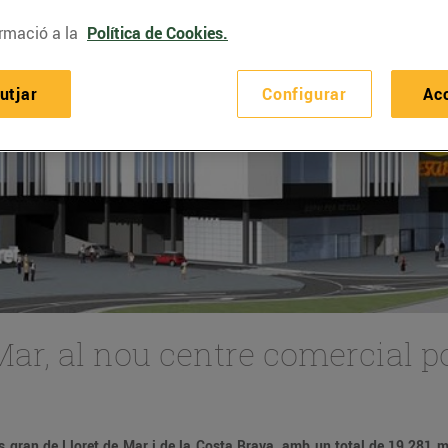
rmació a la
Política de Cookies.
utjar
Configurar
Ac
 Mar, al nou centre comercial po
és gran de Lloret de Mar i de la Costa Brava, amb un total de 19.281 