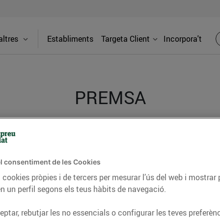
ltres
Establiments
Targeta Client
Incorpora't
PREMSA
itat dels supermercats Bonpreu i Esclat a través de la
l consentiment de les Cookies
 cookies pròpies i de tercers per mesurar l’ús del web i mostrar 
n un perfil segons els teus hàbits de navegació.
ptar, rebutjar les no essencials o configurar les teves preferènc