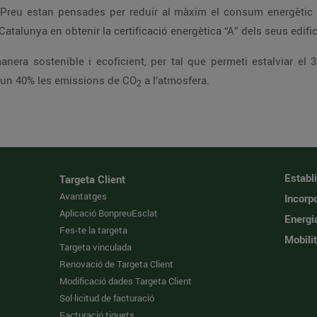
n Preu estan pensades per reduir al màxim el consum energètic
Catalunya en obtenir la certificació energètica “A” dels seus edific
anera sostenible i ecoficient, per tal que permeti estalviar el
r un 40% les emissions de CO
a l’atmosfera.
2
Establ
Targeta Client
Avantatges
Incorpo
Aplicació BonpreuEsclat
Energi
Fes-te la targeta
Mobilit
Targeta vinculada
Renovació de Targeta Client
Modificació dades Targeta Client
Sol·licitud de facturació
Facturació tiquets