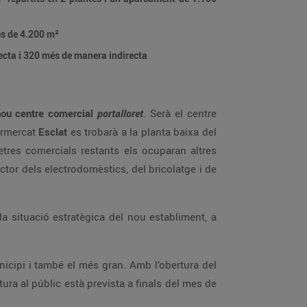
des de 4.200 m²
recta i 320 més de manera indirecta
nou centre comercial
portalloret
. Serà el centre
ermercat
Esclat
es trobarà a la planta baixa del
etres comercials restants els ocuparan altres
tor dels electrodomèstics, del bricolatge i de
 la situació estratègica del nou establiment, a
unicipi i també el més gran. Amb l’obertura del
tura al públic està prevista a finals del mes de