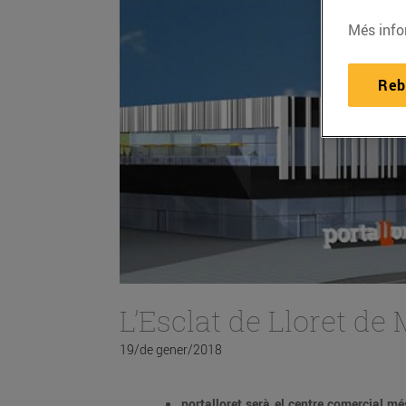
Més info
Reb
L’Esclat de Lloret de
19/de gener/2018
portalloret serà el centre comercial m