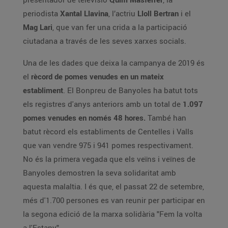
periodista
Xantal Llavina
, l’actriu
Lloll Bertran
i el
Mag Lari
, que van fer una crida a la participació
ciutadana a través de les seves xarxes socials.
Una de les dades que deixa la campanya de 2019 és
el
rècord de pomes venudes en un mateix
establiment
. El Bonpreu de Banyoles ha batut tots
els registres d'anys anteriors amb un total de
1.097
pomes venudes en només 48 hores.
També han
batut rècord els establiments de Centelles i Valls
que van vendre 975 i 941 pomes respectivament.
No és la primera vegada que els veïns i veïnes de
Banyoles demostren la seva solidaritat amb
aquesta malaltia. I és que, el passat 22 de setembre,
més d'1.700 persones es van reunir per participar en
la segona edició de la marxa solidària "Fem la volta
a l'Estany".