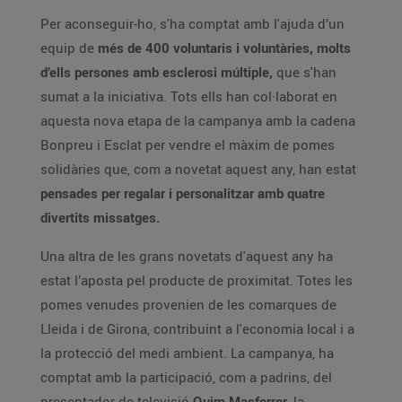
Per aconseguir-ho, s'ha comptat amb l'ajuda d’un
equip de
més de 400 voluntaris i voluntàries, molts
d’ells persones amb esclerosi múltiple,
que s'han
sumat a la iniciativa. Tots ells han col·laborat en
aquesta nova etapa de la campanya amb la cadena
Bonpreu i Esclat per vendre el màxim de pomes
solidàries que, com a novetat aquest any, han estat
pensades per regalar i personalitzar amb quatre
divertits missatges.
Una altra de les grans novetats d'aquest any ha
estat l’aposta pel producte de proximitat. Totes les
pomes venudes provenien de les comarques de
Lleida i de Girona, contribuint a l'economia local i a
la protecció del medi ambient. La campanya, ha
comptat amb la participació, com a padrins, del
presentador de televisió
Quim Masferrer
, la