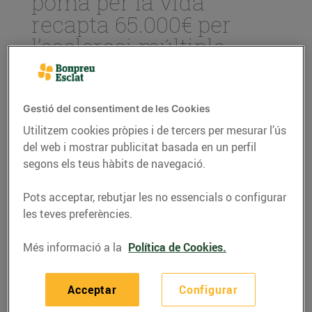
poma per la vida
recapta 65.000€ per
l’esclerosi múltiple
12/de novembre/2019
Gestió del consentiment de les Cookies
Els supermercats Bonpreu i Esclat han
col·laborat amb la Fundació Esclerosi
Utilitzem cookies pròpies i de tercers per mesurar l’ús
Múltiple per recaptar fons destinats a
del web i mostrar publicitat basada en un perfil
iniciatives per aturar l’impacte de
segons els teus hàbits de navegació.
l’esclerosi múltiple
S’han venut 43.350 pomes solidàries en
Pots acceptar, rebutjar les no essencials o configurar
només dos dies (25 i 26 d’octubre)
les teves preferències.
Més de 400 voluntaris i voluntàries, entre
associacions i particulars, s’han sumat a
Més informació a la
Política de Cookies.
la iniciativa per animar la compra de
pomes solidàries
Acceptar
Configurar