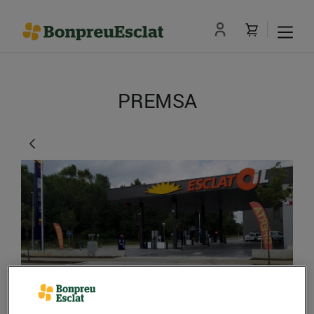
PREMSA
La nova benzinera