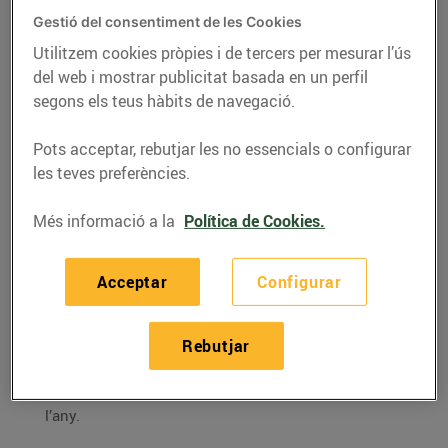
EsclatOil d’Olot ja està
Gestió del consentiment de les Cookies
en funcionament
Utilitzem cookies pròpies i de tercers per mesurar l’ús
24/de juliol/2017
del web i mostrar publicitat basada en un perfil
segons els teus hàbits de navegació.
Avui hem inaugurat la
nova benzinera
EsclatOil
a
Pots acceptar, rebutjar les no essencials o configurar
Olot,
situada just al costat de l’
hipermercat Esclat
.
les teves preferències.
Compta amb 3 assortidors de doble cara i 6 carrers i
l’horari serà ininterromput les 24 hores al dia els 365
Més informació a la
Política de Cookies.
dies a l’any.
A més, la benzinera d’Olot compta amb
Minimercat
,
Acceptar
Configurar
una botiga on es pot trobar un assortiment bàsic de
productes de totes les seccions: alimentació, diaris
Rebutjar
i revistes, drogueria, articles per al vehicle, etc. El
Minimercat té un horari de 8h a 23h els 365 dies de
l’any.