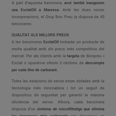
A part d’aquesta benzinera,
avui també inaugurem
una EsclatOil a Manresa
. Amb les dues noves
incorporacions, el Grup Bon Preu ja disposa de 43
benzineres.
QUALITAT ALS MILLORS PREUS
A les benzineres
EsclatOil
trobaràs un producte de
molta qualitat amb els preus més competitius del
mercat. Per als clients amb la
targeta
de Bonpreu i
Esclat o iquodrive oferim 3 cèntims de
descompte
per cada litre de carburant.
Totes les estacions de servei estan dotades amb la
tecnologia més innovadora i tot un seguit de
dispositius de seguretat per garantir la màxima
eficiència del servei. Alhora, cada benzinera
disposa d’un
sistema de microfiltratge que elimina
les impureses dels carburants
per dispensar un