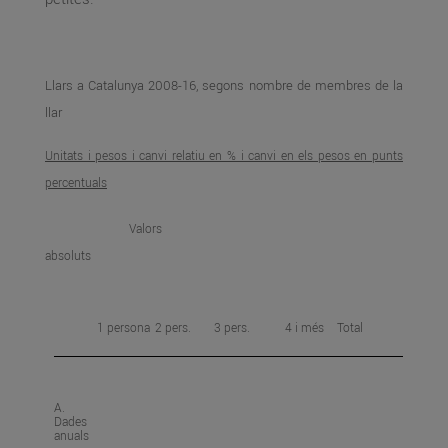
Llars a Catalunya 2008-16, segons nombre de membres de la
llar
Unitats i pesos i canvi relatiu en % i canvi en els pesos en punts
percentuals
Valors
absoluts
1 persona
2 pers.
3 pers.
4 i més
Total
A.
Dades
anuals