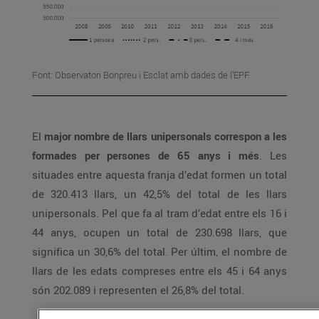
Font: Observatori Bonpreu i Esclat amb dades de l’EPF
El
major nombre de llars unipersonals correspon a les
formades per persones de 65 anys i més
. Les
situades entre aquesta franja d’edat formen un total
de 320.413 llars, un 42,5% del total de les llars
unipersonals. Pel que fa al tram d’edat entre els 16 i
44 anys, ocupen un total de 230.698 llars, que
significa un 30,6% del total. Per últim, el nombre de
llars de les edats compreses entre els 45 i 64 anys
són 202.089 i representen el 26,8% del total.