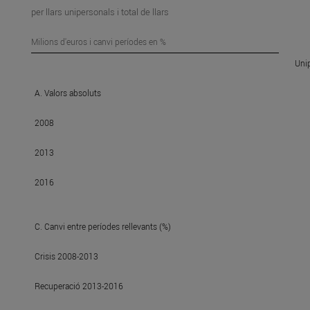
per llars unipersonals i total de llars
Milions d'euros i canvi períodes en %
Uni
A. Valors absoluts
2008
2013
2016
C. Canvi entre períodes rellevants (%)
Crisis 2008-2013
Recuperació 2013-2016