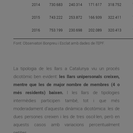
2014
730.683
240.314
171.617
318.752
2015
743.222
253.872
166.939
322.411
2016
753.199
230.698
202.089
320.413
Font: Observatori Bonpreu i Esclat amb dades de l’EPF.
La tipologia de les llars a Catalunya viu un procés
dicotòmic ben evident:
les llars unipersonals creixen,
mentre que les de major nombre de membres (4 o
més residents) baixen.
I les llars de tipologies
intermèdies participen també, tot i que més
moderadament d’aquesta dinàmica dicotòmica: les de
dues persones creixen i les de tres oscil·len, però en
aquests casos amb variacions percentualment
petites.