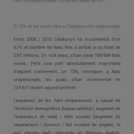
Font: Observatori Bonpreu i Esclat amb dades de l’EPF.
El 73% de les noves llars a Catalunya són unipersonals
Entre 2008 i 2016 Catalunya ha incrementat d’un
6,1% el nombre de llars, fins a arribar a un total de
2,97 milions. En vuit anys, s’han creat 169.904 llars
noves. Però una part absolutament majoritària
d’aquest creixement, un 73%, correspon a llars
unipersonals, les quals s’han incrementat en
124.617 durant aquest període.
L’expansió de les llars unipersonals, a causa de
l’evolució demogràfica (baixa natalitat i augment de
l’esperança de vida) i dels socials (augment de
separacions i divorcis i del nombre de
singles
), té
uns efectes molt rellevants en diversos àmbits,