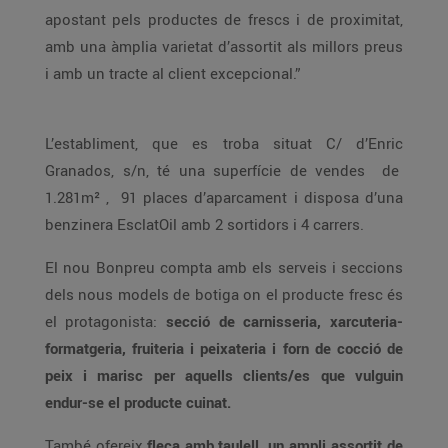
apostant pels productes de frescs i de proximitat,
amb una àmplia varietat d’assortit als millors preus
i amb un tracte al client excepcional.”
L’establiment, que es troba situat C/ d’Enric
Granados, s/n, té una superfície de vendes de
1.281m² , 91 places d’aparcament i disposa d’una
benzinera EsclatOil amb 2 sortidors i 4 carrers.
El nou Bonpreu compta amb els serveis i seccions
dels nous models de botiga on el producte fresc és
el protagonista:
secció de carnisseria, xarcuteria-
formatgeria, fruiteria i peixateria i forn de cocció de
peix i marisc per aquells clients/es que vulguin
endur-se el producte cuinat.
També ofereix
fleca amb taulell, un ampli assortit de