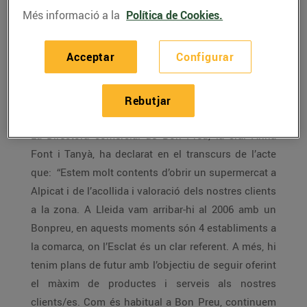
amb la presència de l’alcalde d’Alpicat, el sr.Joan
Més informació a la
Política de Cookies.
Gilart Escuer i la Directora comercial de Bon Preu, la
sra Anna Font i Tanyà, i el sr. Joan Sabartés Director
Acceptar
Configurar
d’Operacions, membres del Comitè de Direcció del
Grup Bon Preu, així com el Cap de Relacions
Rebutjar
Externes, el sr. Josep Castany.
La Directora comercial de Bon Preu, la sra. Anna
Font i Tanyà, ha declarat en el transcurs de l’acte
que: “Estem molt contents d’obrir un supermercat a
Alpicat i de l’acollida i valoració dels nostres clients
a la zona. A Lleida vam arribar-hi al 2006 amb un
Bonpreu, en aquests moments són 4 establiments a
la comarca, on l’Esclat és un clar referent. A més, hi
tenim plans de futur amb l’objectiu de seguir oferint
el màxim de productes i serveis als nostres
clients/es. Com és habitual a Bon Preu, continuem